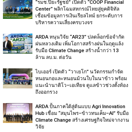
“รมช.ปิยะรัฐชย์” เปิดตัว “COOP Financial
Center” พลิกโฉมสหกรณ์ไทยสู่ยุคดิจิทัล
เชื่อมข้อมูลการเงินเรียลไทม์ ยกระดับการ
บริหารความเสี่ยงครบวงจร
ARDA หนุนวิจัย “AR23” ปลดล็อกข้อจำกัด
ฝนหลวงเดิม เพิ่มโอกาสสร้างฝนในฤดูแล้ง
รับมือ Climate Change สร้างน้ำกว่า 13
ล้าน ลบ.ม. ต่อวัน
ไบเออร์ เปิดตัว “วาเยโก” นวัตกรรมกำจัด
หนอนกอและหนอนม้วนใบในนาข้าว พร้อม
แนะนำนาติโว–เอเทียจ ดูแลข้าวช่วงตั้งท้อง
ถึงออกรวง
ARDA ปั้นภาคใต้สู่ต้นแบบ Agri Innovation
Hub เชื่อม “สมุนไพร–ข้าวทนเค็ม–AI” รับมือ
Climate Change สร้างเศรษฐกิจใหม่จากงาน
วิจัย