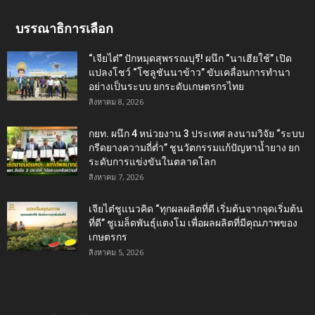
บรรณาธิการเลือก
“เจียไต๋” ปักหมุดสุพรรณบุรี! ผนึก “นาเฮียใช้” เปิด
แปลงโชว์ “โซลูชันนาข้าว” ขับเคลื่อนการทำนา
อย่างเป็นระบบ ยกระดับเกษตรกรไทย
สิงหาคม 8, 2026
กยท. ผนึก 4 หน่วยงาน 3 ประเทศ ลงนามวิจัย “ระบบ
กรีดยางความถี่ต่ำ” ชูนวัตกรรมแก้ปัญหาน้ำยาง ยก
ระดับการแข่งขันในตลาดโลก
สิงหาคม 7, 2026
เจียไต๋ชูแนวคิด “ทุกผลผลิตที่ดี เริ่มต้นจากจุดเริ่มต้น
ที่ดี” ชูเมล็ดพันธุ์แตงโม เพื่อผลผลิตที่มีคุณภาพของ
เกษตรกร
สิงหาคม 5, 2026