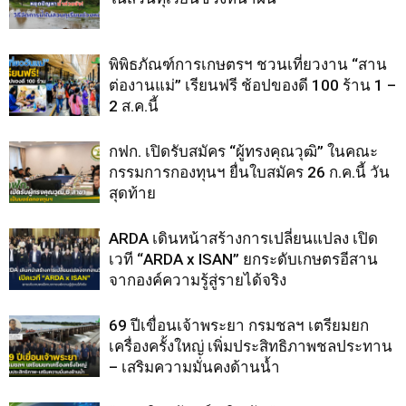
พิพิธภัณฑ์การเกษตรฯ ชวนเที่ยวงาน “สาน
ต่องานแม่” เรียนฟรี ช้อปของดี 100 ร้าน 1 –
2 ส.ค.นี้
กฟก. เปิดรับสมัคร “ผู้ทรงคุณวุฒิ” ในคณะ
กรรมการกองทุนฯ ยื่นใบสมัคร 26 ก.ค.นี้ วัน
สุดท้าย
ARDA เดินหน้าสร้างการเปลี่ยนแปลง เปิด
เวที “ARDA x ISAN” ยกระดับเกษตรอีสาน
จากองค์ความรู้สู่รายได้จริง
69 ปีเขื่อนเจ้าพระยา กรมชลฯ เตรียมยก
เครื่องครั้งใหญ่ เพิ่มประสิทธิภาพชลประทาน
– เสริมความมั่นคงด้านน้ำ