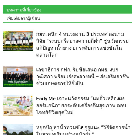
บทความที่เกี่ยวข้อง
เพิ่มเติมจากผู้เขียน
กยท. ผนึก 4 หน่วยงาน 3 ประเทศ ลงนาม
วิจัย “ระบบกรีดยางความถี่ต่ำ” ชูนวัตกรรม
แก้ปัญหาน้ำยาง ยกระดับการแข่งขันใน
ตลาดโลก
เลขาธิการ กฟก. รับข้อเสนอ กมธ. งบฯ
วุฒิสภา พร้อมเร่งสะสางหนี้ – ส่งเสริมอาชีฟ
ช่วยเกษตรกรให้ยั่งยืน
Early Me เจาะนวัตกรรม “นมถั่วเหลืองผง
ออร์แกนิก” ยกระดับเครื่องดื่มสุขภาพ ตอบ
โจทย์ชีวิตยุคใหม่
หยุดปัญหาน้ำท่วมขัง! กูรูแนะ “วิธีจัดการน้ำ
ในสวนทุเรียนช่วงหน้าฝน”