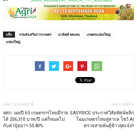
แท็ก
กรมส่งเสริมการเกษตร
นวนิตย์ พลเคน
เกษตรแปลงใหญ่
แปลงใหญ่
บทความก่อนหน้านี้
บทความถัดไป
สศก. เผยปี 65 เกษตรกรไทยมีราย
EASYRICE ประกาศวิสัยทัศน์พลิก
ได้ 206,310 บาท/ปี แต่ก็หมดไป
โฉมเกษตรไทยสู่สากล โชว์ AI
กับค่าปุ๋ยยาฯ 55.40%
ตรวจสายพันธุ์ข้าวสุดเจ๋ง!!