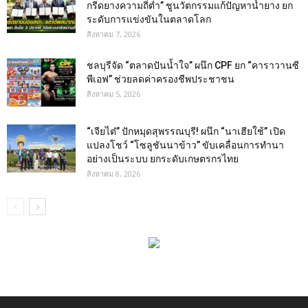
กรีดยางความถี่ต่ำ” ชูนวัตกรรมแก้ปัญหาน้ำยาง ยก
ระดับการแข่งขันในตลาดโลก
สิงหาคม 7, 2026
ชลบุรีจัด “ตลาดปันน้ำใจ” ผนึก CPF ยก “คาราวานซี
พีเอฟ” ช่วยลดค่าครองชีพประชาชน
สิงหาคม 5, 2026
“เจียไต๋” ปักหมุดสุพรรณบุรี! ผนึก “นาเฮียใช้” เปิด
แปลงโชว์ “โซลูชันนาข้าว” ขับเคลื่อนการทำนา
อย่างเป็นระบบ ยกระดับเกษตรกรไทย
สิงหาคม 8, 2026