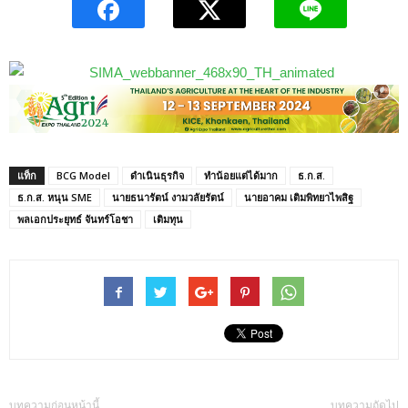
แท็ก
BCG Model
ดำเนินธุรกิจ
ทำน้อยแต่ได้มาก
ธ.ก.ส.
ธ.ก.ส. หนุน SME
นายธนารัตน์ งามวลัยรัตน์
นายอาคม เติมพิทยาไพสิฐ
พลเอกประยุทธ์ จันทร์โอชา
เติมทุน
บทความก่อนหน้านี้
บทความถัดไป