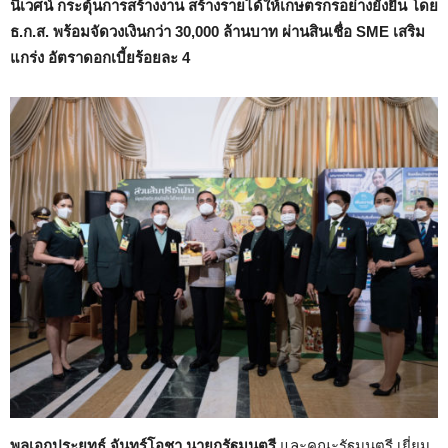
นิเวศน์ กระตุ้นการสร้างงาน สร้างรายได้ให้เกษตรกรอย่างยั่งยืน โดย
ธ.ก.ส. พร้อมจัดวงเงินกว่า 30,000 ล้านบาท ผ่านสินเชื่อ SME เสริม
แกร่ง อัตราดอกเบี้ยร้อยละ 4
พลเอกประยุทธ์ จันทร์โอชา
นายกรัฐมนตรี
และคณะรัฐมนตรี เยี่ยม