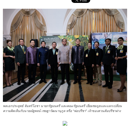
พลเอกประยุทธ์ จันทร์โอชา นายกรัฐมนตรี และคณะรัฐมนตรี เยี่ยมชมบูธและแลกเปลี่ยน
ความคิดเห็นกับนายณัฐพจน์ เชษฐาวัฒนานุกูล หรือ “พ่อปรีชา” เจ้าของสวนส้มปรีชาฝาง