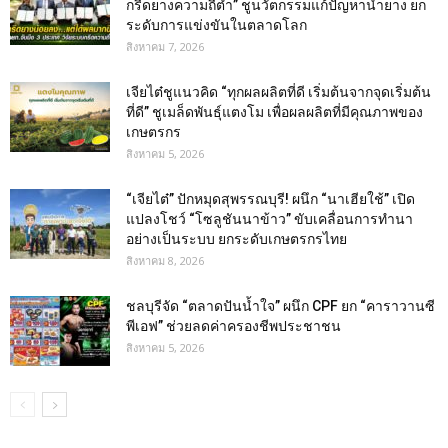
กรีดยางความถี่ต่ำ” ชูนวัตกรรมแก้ปัญหาน้ำยาง ยก
ระดับการแข่งขันในตลาดโลก
สิงหาคม 7, 2026
เจียไต๋ชูแนวคิด “ทุกผลผลิตที่ดี เริ่มต้นจากจุดเริ่มต้น
ที่ดี” ชูเมล็ดพันธุ์แตงโม เพื่อผลผลิตที่มีคุณภาพของ
เกษตรกร
สิงหาคม 5, 2026
“เจียไต๋” ปักหมุดสุพรรณบุรี! ผนึก “นาเฮียใช้” เปิด
แปลงโชว์ “โซลูชันนาข้าว” ขับเคลื่อนการทำนา
อย่างเป็นระบบ ยกระดับเกษตรกรไทย
สิงหาคม 8, 2026
ชลบุรีจัด “ตลาดปันน้ำใจ” ผนึก CPF ยก “คาราวานซี
พีเอฟ” ช่วยลดค่าครองชีพประชาชน
สิงหาคม 5, 2026