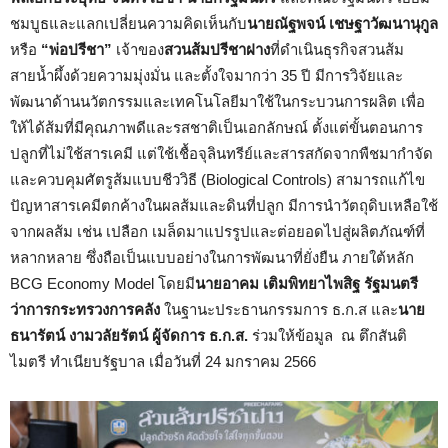
ชมบูธและแลกเปลี่ยนความคิดเห็นกับ
นายณัฐพจน์ เชษฐาวัฒนานุกูล
หรือ
“พ่อปรีชา”
เจ้าของ
สวนส้มปรีชาฝาง
ที่ดำเนินธุรกิจสวนส้ม
สายน้ำผึ้งด้วยความมุ่งมั่น และตั้งใจมากว่า 35 ปี มีการวิจัยและ
พัฒนาด้านนวัตกรรมและเทคโนโลยีมาใช้ในกระบวนการผลิต เพื่อ
ให้ได้ส้มที่มีคุณภาพดีและรสชาติเป็นเอกลักษณ์ ตั้งแต่ขั้นตอนการ
ปลูกที่ไม่ใช้สารเคมี แต่ใช้เชื้อจุลินทรีย์และสารสกัดจากพืชมากำจัด
และควบคุมศัตรูส้มแบบชีววิธี (Biological Controls) สามารถแก้ไข
ปัญหาสารเคมีตกค้างในผลส้มและดินที่ปลูก มีการนำวัตถุดิบเหลือใช้
จากผลส้ม เช่น เปลือก เมล็ดมาแปรรูปและต่อยอดไปสู่ผลิตภัณฑ์ที่
หลากหลาย ซึ่งถือเป็นแบบอย่างในการพัฒนาที่ยั่งยืน ภายใต้หลัก
BCG Economy Model โดยมี
นายอาคม เติมพิทยาไพสิฐ
รัฐมนตรี
ว่าการกระทรวงการคลัง
ในฐานะประธานกรรมการ ธ.ก.ส
และ
นาย
ธนารัตน์ งามวลัยรัตน์ ผู้จัดการ ธ.ก.ส.
ร่วมให้ข้อมูล ณ ตึกสันติ
ไมตรี ทำเนียบรัฐบาล เมื่อวันที่ 24 มกราคม 2566