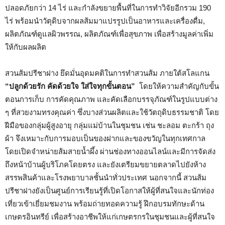
ปลอดภัยกว่า 14 ไร่ และกำลังขยายพื้นที่ในการทำวิจัยอีกรวม 190
ไร่ พร้อมนำวัตุดิบจากผลส้มมาแปรรูปเป็นอาหารและเครื่องดื่ม,
ผลิตภัณฑ์ดูแลผิวพรรณ, ผลิตภัณฑ์เพื่อสุขภาพ เพื่อสร้างมูลค่าเพิ่ม
ให้กับผลผลิต
สวนส้มปรีชาฝาง ยึดมั่นอุดมคติในการทำสวนส้ม ภายใต้สโลแกน
“ปลูกด้วยรัก คัดด้วยใจ ใส่ใจทุกขั้นตอน”
โดยให้ความสำคัญกับขั้น
ตอนการเก็บ การคัดคุณภาพ และคัดเลือกบรรจุภัณฑ์ในรูปแบบต่าง
ๆ ที่สวยงามทรงคุณค่า ซึ่งบางส่วนผลิตและใช้วัตถุดิบธรรมชาติ โดย
ฝีมือของกลุ่มผู้สูงอายุ กลุ่มแม่บ้านในชุมชน เช่น ชะลอม ตะกร้า ถุง
ผ้า จึงเหมาะกับการมอบเป็นของฝากและของขวัญในทุกเทศกาล
โดยเปิดจำหน่ายส้มสายน้ำผึ้ง ผ่านช่องทางออนไลน์และมีการจัดส่ง
ถึงหน้าบ้านผู้บริโภคโดยตรง และยังเตรียมขยายตลาดไปยังห้าง
สรรพสินค้าและโรงพยาบาลชั้นนำทั่วประเทศ นอกจากนี้ สวนส้ม
ปรีชาฝางยังเป็นศูนย์การเรียนรู้ที่เปิดโอกาสให้ผู้ที่สนใจและนักท่อง
เที่ยวเข้าเยี่ยมชมงาน พร้อมถ่ายทอดความรู้ ฝึกอบรมทักษะด้าน
เกษตรอินทรีย์ เพื่อสร้างอาชีพให้แก่เกษตรกรในชุมชนและผู้ที่สนใจ