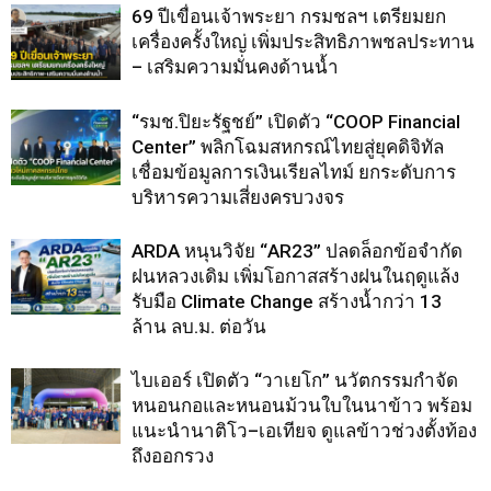
69 ปีเขื่อนเจ้าพระยา กรมชลฯ เตรียมยก
เครื่องครั้งใหญ่ เพิ่มประสิทธิภาพชลประทาน
– เสริมความมั่นคงด้านน้ำ
“รมช.ปิยะรัฐชย์” เปิดตัว “COOP Financial
Center” พลิกโฉมสหกรณ์ไทยสู่ยุคดิจิทัล
เชื่อมข้อมูลการเงินเรียลไทม์ ยกระดับการ
บริหารความเสี่ยงครบวงจร
ARDA หนุนวิจัย “AR23” ปลดล็อกข้อจำกัด
ฝนหลวงเดิม เพิ่มโอกาสสร้างฝนในฤดูแล้ง
รับมือ Climate Change สร้างน้ำกว่า 13
ล้าน ลบ.ม. ต่อวัน
ไบเออร์ เปิดตัว “วาเยโก” นวัตกรรมกำจัด
หนอนกอและหนอนม้วนใบในนาข้าว พร้อม
แนะนำนาติโว–เอเทียจ ดูแลข้าวช่วงตั้งท้อง
ถึงออกรวง