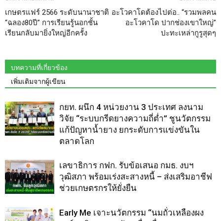
เกษตรแฟร์ 2566 ระดับนานาชาติ
อะโวคาโดต้องไปต่อ.. “รวมพลคน
“ฉลอง80ปี” การเรียนรู้นอกชั้น
อะโวคาโด ปากช่องเขาใหญ่”
เรียนกลับมายิ่งใหญ่อีกครั้ง
ปะทะเหล่ากูรูสุดๆ
บทความที่เกี่ยวข้อง
เพิ่มเติมจากผู้เขียน
กยท. ผนึก 4 หน่วยงาน 3 ประเทศ ลงนาม
วิจัย “ระบบกรีดยางความถี่ต่ำ” ชูนวัตกรรม
แก้ปัญหาน้ำยาง ยกระดับการแข่งขันใน
ตลาดโลก
เลขาธิการ กฟก. รับข้อเสนอ กมธ. งบฯ
วุฒิสภา พร้อมเร่งสะสางหนี้ – ส่งเสริมอาชีฟ
ช่วยเกษตรกรให้ยั่งยืน
Early Me เจาะนวัตกรรม “นมถั่วเหลืองผง