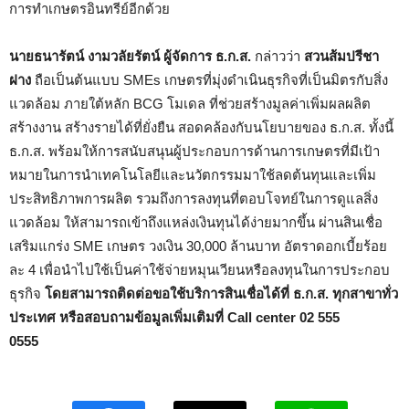
การทำเกษตรอินทรีย์อีกด้วย
นายธนารัตน์ งามวลัยรัตน์ ผู้จัดการ ธ.ก.ส.
กล่าวว่า
สวนส้มปรีชา
ฝาง
ถือเป็นต้นแบบ SMEs เกษตรที่มุ่งดำเนินธุรกิจที่เป็นมิตรกับสิ่ง
แวดล้อม ภายใต้หลัก BCG โมเดล ที่ช่วยสร้างมูลค่าเพิ่มผลผลิต
สร้างงาน สร้างรายได้ที่ยั่งยืน สอดคล้องกับนโยบายของ ธ.ก.ส. ทั้งนี้
ธ.ก.ส. พร้อมให้การสนับสนุนผู้ประกอบการด้านการเกษตรที่มีเป้า
หมายในการนำเทคโนโลยีและนวัตกรรมมาใช้ลดต้นทุนและเพิ่ม
ประสิทธิภาพการผลิต รวมถึงการลงทุนที่ตอบโจทย์ในการดูแลสิ่ง
แวดล้อม ให้สามารถเข้าถึงแหล่งเงินทุนได้ง่ายมากขึ้น ผ่านสินเชื่อ
เสริมแกร่ง SME เกษตร วงเงิน 30,000 ล้านบาท อัตราดอกเบี้ยร้อย
ละ 4 เพื่อนำไปใช้เป็นค่าใช้จ่ายหมุนเวียนหรือลงทุนในการประกอบ
ธุรกิจ
โดยสามารถติดต่อขอใช้บริการสินเชื่อได้ที่ ธ.ก.ส. ทุกสาขาทั่ว
ประเทศ หรือสอบถามข้อมูลเพิ่มเติมที่ Call center 02 555
0555