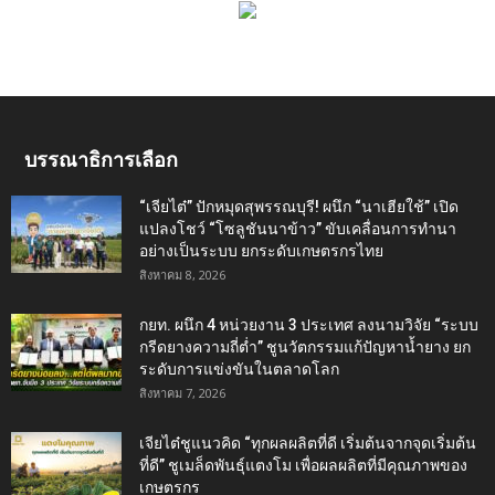
บรรณาธิการเลือก
“เจียไต๋” ปักหมุดสุพรรณบุรี! ผนึก “นาเฮียใช้” เปิด
แปลงโชว์ “โซลูชันนาข้าว” ขับเคลื่อนการทำนา
อย่างเป็นระบบ ยกระดับเกษตรกรไทย
สิงหาคม 8, 2026
กยท. ผนึก 4 หน่วยงาน 3 ประเทศ ลงนามวิจัย “ระบบ
กรีดยางความถี่ต่ำ” ชูนวัตกรรมแก้ปัญหาน้ำยาง ยก
ระดับการแข่งขันในตลาดโลก
สิงหาคม 7, 2026
เจียไต๋ชูแนวคิด “ทุกผลผลิตที่ดี เริ่มต้นจากจุดเริ่มต้น
ที่ดี” ชูเมล็ดพันธุ์แตงโม เพื่อผลผลิตที่มีคุณภาพของ
เกษตรกร