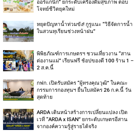
ออร์แกนิก” ยกระดับเครื่องดื่มสุขภาพ ตอบ
โจทย์ชีวิตยุคใหม่
หยุดปัญหาน้ำท่วมขัง! กูรูแนะ “วิธีจัดการน้ำ
ในสวนทุเรียนช่วงหน้าฝน”
พิพิธภัณฑ์การเกษตรฯ ชวนเที่ยวงาน “สาน
ต่องานแม่” เรียนฟรี ช้อปของดี 100 ร้าน 1 –
2 ส.ค.นี้
กฟก. เปิดรับสมัคร “ผู้ทรงคุณวุฒิ” ในคณะ
กรรมการกองทุนฯ ยื่นใบสมัคร 26 ก.ค.นี้ วัน
สุดท้าย
ARDA เดินหน้าสร้างการเปลี่ยนแปลง เปิด
เวที “ARDA x ISAN” ยกระดับเกษตรอีสาน
จากองค์ความรู้สู่รายได้จริง