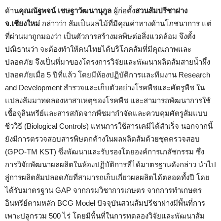
ด้าน
คุณณัฐพจน์ เชษฐาวัฒนานุกูล
ผู้ก่อตั้ง
สวนส้มปรีชาฝาง
จ.เชียงใหม่
กล่าวว่า ส้มเป็นผลไม้ที่มีคุณค่าทางด้านโภชนาการ แต่
ที่ผ่านมาถูกมองว่า เป็นตัวการสร้างมลพิษต่อสิ่งแวดล้อม จึงตั้ง
ปณิธานว่า จะต้องทำให้คนไทยได้บริโภคส้มที่มีคุณภาพและ
ปลอดภัย จึงเป็นที่มาของโครงการวิจัยและพัฒนาผลิตส้มสายน้ำผึ้ง
ปลอดภัยเมื่อ 5 ปีที่แล้ว โดยมีห้องปฏิบัติการและทีมงาน Research
and Development สำรวจและเก็บตัวอย่างโรคพืชและศัตรูพืช ใน
แปลงส้มมาทดลองหาสาเหตุของโรคพืช และสามารถพัฒนาการใช้
เชื้อจุลินทรีย์และสารสกัดจากพืชมากำจัดและควบคุมศัตรูส้มแบบ
ชีววิธี (Biological Controls) แทนการใช้สารเคมีได้สำเร็จ นอกจากนี้
ยังมีการตรวจสอบสารพิษตกค้างในผลผลิตส้มด้วยชุดตรวจสอบ
(GPO-TM KST) ซึ่งพัฒนาและรับรองโดยองค์การเภสัชกรรม ซึ่ง
การวิจัยพัฒนาผลผลิตในห้องปฏิบัติการที่ได้มาตรฐานดังกล่าว นำไป
สู่การผลิตส้มปลอดภัยที่สามารถเก็บเกี่ยวผลผลิตได้ตลอดทั้งปี โดย
ได้รับมาตรฐาน GAP จากกรมวิชาการเกษตร จากการทำเกษตร
อินทรีย์ตามหลัก BCG Model ปัจจุบันสวนส้มปรีชาฝางมีพื้นที่การ
เพาะปลูกรวม 500 ไร่ โดยมีพื้นที่ในการทดลองวิจัยและพัฒนาส้ม