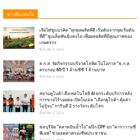
ข่าวที่น่าสนใจ
เจียไต๋ชูแนวคิด “ทุกผลผลิตที่ดี เริ่มต้นจากจุดเริ่มต้น
ที่ดี” ชูเมล็ดพันธุ์แตงโม เพื่อผลผลิตที่มีคุณภาพของ
เกษตรกร
สิงหาคม 5, 2026
ธ.ก.ส. จัดกิจกรรมบริจาคโลหิต ในโอกาส “ธ.ก.ส.
ครบรอบ 60 ปี 1 ล้านซีซี 1 ล้านบาท
สิงหาคม 5, 2026
สยามคูโบต้า ดึงเทคโนโลยี AI ยกระดับบริการหลัง
การขายไร้รอยต่อ เปิดโมเดล “เลือกคูโบต้า คุ้มค่า
ไม่รู้จบ” การันตี 2 รางวัลระดับโลก
สิงหาคม 5, 2026
ชลบุรีจัด “ตลาดปันน้ำใจ” ผนึก CPF ยก “คาราวานซี
พีเอฟ” ช่วยลดค่าครองชีพประชาชน
สิงหาคม 5, 2026