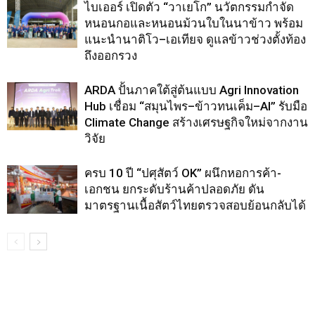
ไบเออร์ เปิดตัว “วาเยโก” นวัตกรรมกำจัด
หนอนกอและหนอนม้วนใบในนาข้าว พร้อม
แนะนำนาติโว–เอเทียจ ดูแลข้าวช่วงตั้งท้อง
ถึงออกรวง
ARDA ปั้นภาคใต้สู่ต้นแบบ Agri Innovation
Hub เชื่อม “สมุนไพร–ข้าวทนเค็ม–AI” รับมือ
Climate Change สร้างเศรษฐกิจใหม่จากงาน
วิจัย
ครบ 10 ปี “ปศุสัตว์ OK” ผนึกหอการค้า-
เอกชน ยกระดับร้านค้าปลอดภัย ดัน
มาตรฐานเนื้อสัตว์ไทยตรวจสอบย้อนกลับได้