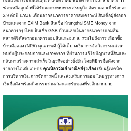
เชื่อนวัตกรรมดีมีเงินทุน ที่ให้อัตราดอกเบี้ยต่ำจาก ธ.ก.ส มาตรการ
ช่วยเหลือลูกค้าที่ได้รับผลกระทบทางเศรษฐกิจ อัตราดอกเบี้ยร้อยละ
3.9 ต่อปี นาน 6 เดือนจากธนาคารอาคารสงเคราะห์ สินเชื่อผู้ส่งออก
ป้ายแดงจาก EXIM Bank สินเชื่อ Krungthai SME Money จาก
ธนาคารกรุงไทย สินเชื่อ GSB บ้านแลกเงินจากธนาคารออมสิน
สลากดิจิทัลจากธนาคารออมสินและธ.ก.ส. รวมไปถึงการ เลือกซื้อ
บ้านมือสอง (NPA) คุณภาพดี กู้ได้เต็มวงเงิน การจัดกิจกรรมเสวนา
พบกับผู้ประกอบการและเกษตรกร ที่ผ่านการแก้ไขปัญหาหนี้สินและ
กลับมาสร้างความสำเร็จในธุรกิจอย่างยั่งยืน โดยพิธีกรชื่อดังจาก
รายการไอเดียเกษตร
คุณนิลาวัณย์ พาณิชย์รุ่งเรือง
เรียนรู้เทคนิค
การบริหารเงิน การจัดการหนี้ และส่งเสริมการออม โดยกูรูทางการ
เงินชื่อดัง พร้อมกิจกรรมร่วมสนุกและรับของที่ระลึกมากมาย