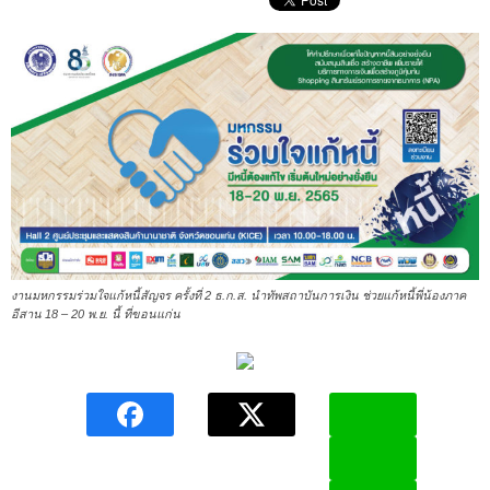
งานมหกรรมร่วมใจแก้หนี้สัญจร ครั้งที่ 2 ธ.ก.ส. นำทัพสถาบันการเงิน ช่วยแก้หนี้พี่น้องภาค
อีสาน 18 – 20 พ.ย. นี้ ที่ขอนแก่น