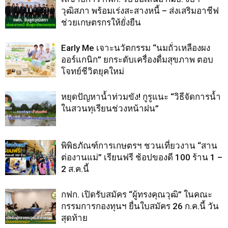
วุฒิสภา พร้อมเร่งสะสางหนี้ – ส่งเสริมอาชีฟ
ช่วยเกษตรกรให้ยั่งยืน
Early Me เจาะนวัตกรรม “นมถั่วเหลืองผง
ออร์แกนิก” ยกระดับเครื่องดื่มสุขภาพ ตอบ
โจทย์ชีวิตยุคใหม่
หยุดปัญหาน้ำท่วมขัง! กูรูแนะ “วิธีจัดการน้ำ
ในสวนทุเรียนช่วงหน้าฝน”
พิพิธภัณฑ์การเกษตรฯ ชวนเที่ยวงาน “สาน
ต่องานแม่” เรียนฟรี ช้อปของดี 100 ร้าน 1 –
2 ส.ค.นี้
กฟก. เปิดรับสมัคร “ผู้ทรงคุณวุฒิ” ในคณะ
กรรมการกองทุนฯ ยื่นใบสมัคร 26 ก.ค.นี้ วัน
สุดท้าย