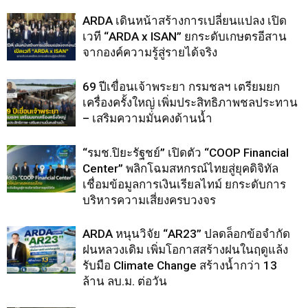
ARDA เดินหน้าสร้างการเปลี่ยนแปลง เปิด
เวที “ARDA x ISAN” ยกระดับเกษตรอีสาน
จากองค์ความรู้สู่รายได้จริง
69 ปีเขื่อนเจ้าพระยา กรมชลฯ เตรียมยก
เครื่องครั้งใหญ่ เพิ่มประสิทธิภาพชลประทาน
– เสริมความมั่นคงด้านน้ำ
“รมช.ปิยะรัฐชย์” เปิดตัว “COOP Financial
Center” พลิกโฉมสหกรณ์ไทยสู่ยุคดิจิทัล
เชื่อมข้อมูลการเงินเรียลไทม์ ยกระดับการ
บริหารความเสี่ยงครบวงจร
ARDA หนุนวิจัย “AR23” ปลดล็อกข้อจำกัด
ฝนหลวงเดิม เพิ่มโอกาสสร้างฝนในฤดูแล้ง
รับมือ Climate Change สร้างน้ำกว่า 13
ล้าน ลบ.ม. ต่อวัน