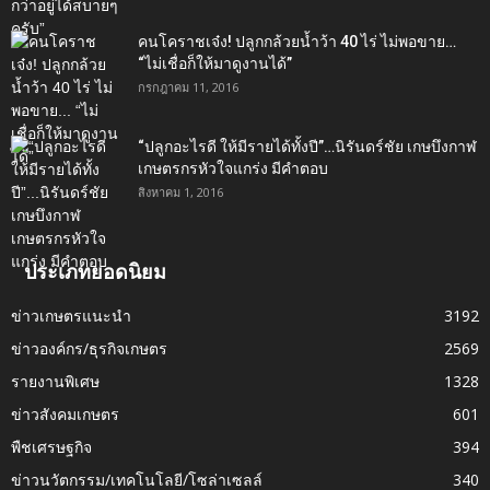
คนโคราชเจ๋ง! ปลูกกล้วยน้ำว้า 40 ไร่ ไม่พอขาย…
“ไม่เชื่อก็ให้มาดูงานได้”‬
กรกฎาคม 11, 2016
“ปลูกอะไรดี ให้มีรายได้ทั้งปี”…นิรันดร์ชัย เกษบึงกาฬ
เกษตรกรหัวใจแกร่ง มีคำตอบ
สิงหาคม 1, 2016
ประเภทยอดนิยม
ข่าวเกษตรแนะนำ
3192
ข่าวองค์กร/ธุรกิจเกษตร
2569
รายงานพิเศษ
1328
ข่าวสังคมเกษตร
601
พืชเศรษฐกิจ
394
ข่าวนวัตกรรม/เทคโนโลยี/โซล่าเซลล์
340