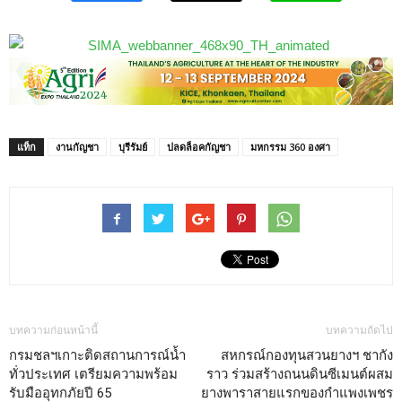
แท็ก
งานกัญชา
บุรีรัมย์
ปลดล็อคกัญชา
มหกรรม 360 องศา
บทความก่อนหน้านี้
บทความถัดไป
กรมชลฯเกาะติดสถานการณ์น้ำ
สหกรณ์กองทุนสวนยางฯ ชากัง
ทั่วประเทศ เตรียมความพร้อม
ราว ร่วมสร้างถนนดินซีเมนต์ผสม
รับมืออุทกภัยปี 65
ยางพาราสายแรกของกำแพงเพชร