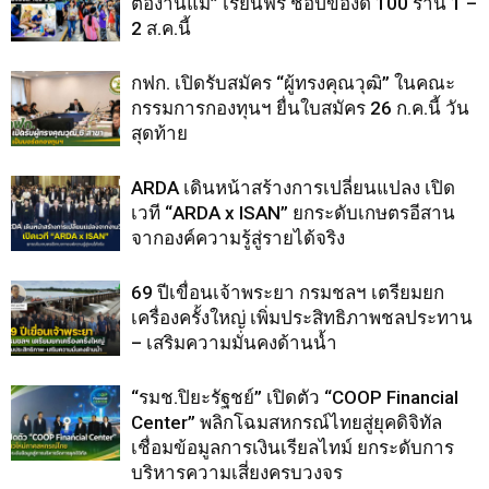
ต่องานแม่” เรียนฟรี ช้อปของดี 100 ร้าน 1 –
2 ส.ค.นี้
กฟก. เปิดรับสมัคร “ผู้ทรงคุณวุฒิ” ในคณะ
กรรมการกองทุนฯ ยื่นใบสมัคร 26 ก.ค.นี้ วัน
สุดท้าย
ARDA เดินหน้าสร้างการเปลี่ยนแปลง เปิด
เวที “ARDA x ISAN” ยกระดับเกษตรอีสาน
จากองค์ความรู้สู่รายได้จริง
69 ปีเขื่อนเจ้าพระยา กรมชลฯ เตรียมยก
เครื่องครั้งใหญ่ เพิ่มประสิทธิภาพชลประทาน
– เสริมความมั่นคงด้านน้ำ
“รมช.ปิยะรัฐชย์” เปิดตัว “COOP Financial
Center” พลิกโฉมสหกรณ์ไทยสู่ยุคดิจิทัล
เชื่อมข้อมูลการเงินเรียลไทม์ ยกระดับการ
บริหารความเสี่ยงครบวงจร