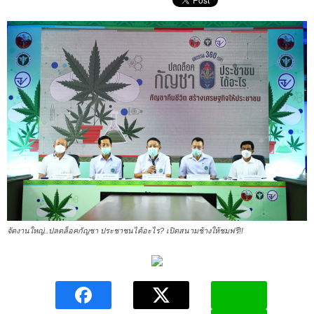
จัดงานใหญ่..ปลดล็อคกัญชา ประชาชนได้อะไร? เปิดสนามช้างให้ชมฟรี!!