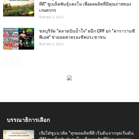
ที่ดี” ชูเมล็ดพันธุ์แตงโม เพื่อผลผลิตที่มีคุณภาพของ
เกษตรกร
สิงหาคม 5, 2026
ชลบุรีจัด “ตลาดปันน้ำใจ” ผนึก CPF ยก “คาราวานซี
พีเอฟ” ช่วยลดค่าครองชีพประชาชน
สิงหาคม 5, 2026
บรรณาธิการเลือก
เจียไต๋ชูแนวคิด “ทุกผลผลิตที่ดี เริ่มต้นจากจุดเริ่มต้น