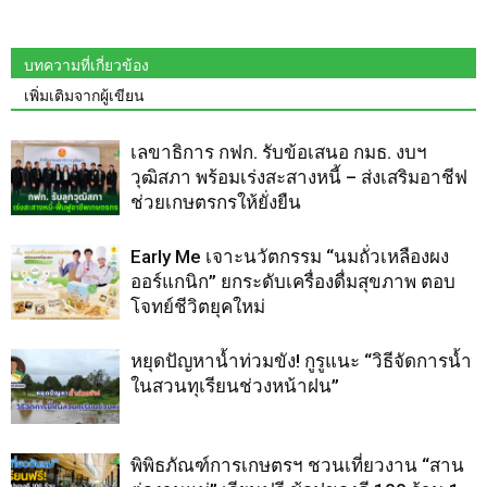
บทความที่เกี่ยวข้อง
เพิ่มเติมจากผู้เขียน
เลขาธิการ กฟก. รับข้อเสนอ กมธ. งบฯ
วุฒิสภา พร้อมเร่งสะสางหนี้ – ส่งเสริมอาชีฟ
ช่วยเกษตรกรให้ยั่งยืน
Early Me เจาะนวัตกรรม “นมถั่วเหลืองผง
ออร์แกนิก” ยกระดับเครื่องดื่มสุขภาพ ตอบ
โจทย์ชีวิตยุคใหม่
หยุดปัญหาน้ำท่วมขัง! กูรูแนะ “วิธีจัดการน้ำ
ในสวนทุเรียนช่วงหน้าฝน”
พิพิธภัณฑ์การเกษตรฯ ชวนเที่ยวงาน “สาน