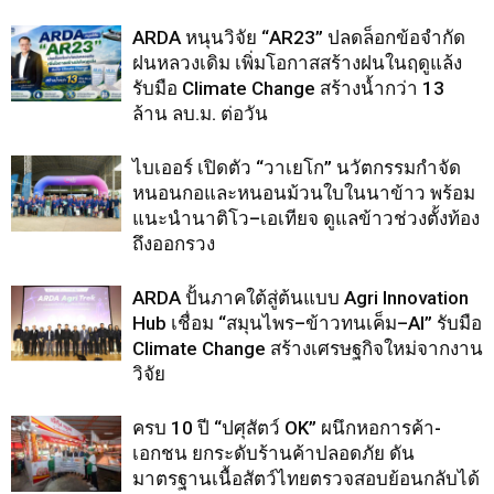
ARDA หนุนวิจัย “AR23” ปลดล็อกข้อจำกัด
ฝนหลวงเดิม เพิ่มโอกาสสร้างฝนในฤดูแล้ง
รับมือ Climate Change สร้างน้ำกว่า 13
ล้าน ลบ.ม. ต่อวัน
ไบเออร์ เปิดตัว “วาเยโก” นวัตกรรมกำจัด
หนอนกอและหนอนม้วนใบในนาข้าว พร้อม
แนะนำนาติโว–เอเทียจ ดูแลข้าวช่วงตั้งท้อง
ถึงออกรวง
ARDA ปั้นภาคใต้สู่ต้นแบบ Agri Innovation
Hub เชื่อม “สมุนไพร–ข้าวทนเค็ม–AI” รับมือ
Climate Change สร้างเศรษฐกิจใหม่จากงาน
วิจัย
ครบ 10 ปี “ปศุสัตว์ OK” ผนึกหอการค้า-
เอกชน ยกระดับร้านค้าปลอดภัย ดัน
มาตรฐานเนื้อสัตว์ไทยตรวจสอบย้อนกลับได้