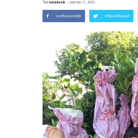
โดย
torzkrub
-
เมษายน 11, 2022
แบ่งปันบนเฟสบุ๊ค
ทวีตบนทวิตเตอร์