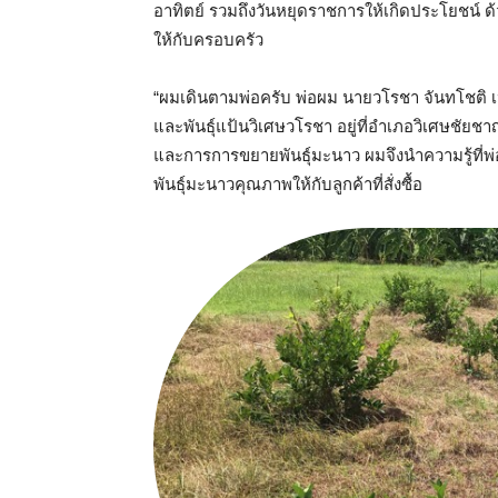
อาทิตย์ รวมถึงวันหยุดราชการให้เกิดประโยชน์ ด้วย
ให้กับครอบครัว
“ผมเดินตามพ่อครับ พ่อผม นายวโรชา จันทโชติ เป
และพันธุ์แป้นวิเศษวโรชา อยู่ที่อำเภอวิเศษชัยชาญ
และการการขยายพันธุ์มะนาว ผมจึงนำความรู้ที่พ่อใ
พันธุ์มะนาวคุณภาพให้กับลูกค้าที่สั่งซื้อ