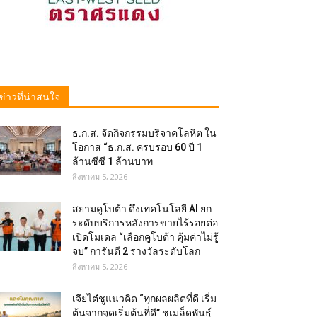
ข่าวที่น่าสนใจ
ธ.ก.ส. จัดกิจกรรมบริจาคโลหิต ใน
โอกาส “ธ.ก.ส. ครบรอบ 60 ปี 1
ล้านซีซี 1 ล้านบาท
สิงหาคม 5, 2026
สยามคูโบต้า ดึงเทคโนโลยี AI ยก
ระดับบริการหลังการขายไร้รอยต่อ
เปิดโมเดล “เลือกคูโบต้า คุ้มค่าไม่รู้
จบ” การันตี 2 รางวัลระดับโลก
สิงหาคม 5, 2026
เจียไต๋ชูแนวคิด “ทุกผลผลิตที่ดี เริ่ม
ต้นจากจุดเริ่มต้นที่ดี” ชูเมล็ดพันธุ์