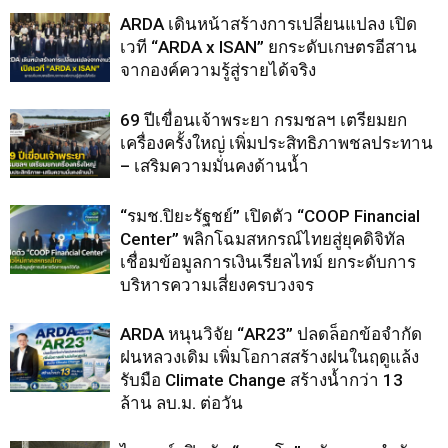
ARDA เดินหน้าสร้างการเปลี่ยนแปลง เปิด
เวที “ARDA x ISAN” ยกระดับเกษตรอีสาน
จากองค์ความรู้สู่รายได้จริง
69 ปีเขื่อนเจ้าพระยา กรมชลฯ เตรียมยก
เครื่องครั้งใหญ่ เพิ่มประสิทธิภาพชลประทาน
– เสริมความมั่นคงด้านน้ำ
“รมช.ปิยะรัฐชย์” เปิดตัว “COOP Financial
Center” พลิกโฉมสหกรณ์ไทยสู่ยุคดิจิทัล
เชื่อมข้อมูลการเงินเรียลไทม์ ยกระดับการ
บริหารความเสี่ยงครบวงจร
ARDA หนุนวิจัย “AR23” ปลดล็อกข้อจำกัด
ฝนหลวงเดิม เพิ่มโอกาสสร้างฝนในฤดูแล้ง
รับมือ Climate Change สร้างน้ำกว่า 13
ล้าน ลบ.ม. ต่อวัน