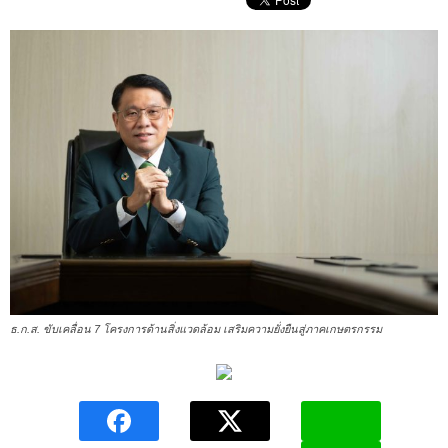
ธ.ก.ส. ขับเคลื่อน 7 โครงการด้านสิ่งแวดล้อม เสริมความยั่งยืนสู่ภาคเกษตรกรรม