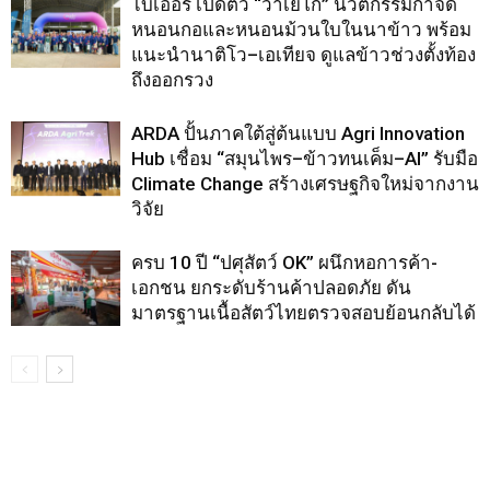
ไบเออร์ เปิดตัว “วาเยโก” นวัตกรรมกำจัด
หนอนกอและหนอนม้วนใบในนาข้าว พร้อม
แนะนำนาติโว–เอเทียจ ดูแลข้าวช่วงตั้งท้อง
ถึงออกรวง
ARDA ปั้นภาคใต้สู่ต้นแบบ Agri Innovation
Hub เชื่อม “สมุนไพร–ข้าวทนเค็ม–AI” รับมือ
Climate Change สร้างเศรษฐกิจใหม่จากงาน
วิจัย
ครบ 10 ปี “ปศุสัตว์ OK” ผนึกหอการค้า-
เอกชน ยกระดับร้านค้าปลอดภัย ดัน
มาตรฐานเนื้อสัตว์ไทยตรวจสอบย้อนกลับได้