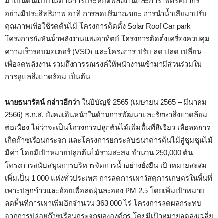
มาเป็นต้นแบบในด้านการประหยัดพลังงานและการใช้ทรัพยากร
อย่างมีประสิทธิภาพ อาทิ การลดปริมาณขยะ การนำน้ำเสียมาปรับ
คุณภาพเพื่อใช้รดต้นไม้ โครงการติดตั้ง Solar Roof Car park
โครงการกังหันน้ำพลังงานแสงอาทิตย์ โครงการติดตั้งเครื่องควบคุม
ความเร็วรอบมอเตอร์ (VSD) และโครงการ ปรับ ลด ปลด เปลี่ยน
เพื่อลดพลังงาน รวมถึงการรณรงค์ให้พนักงานเข้ามามีส่วนร่วมใน
การดูแลสิ่งแวดล้อม เป็นต้น
นายธนารัตน์ กล่าวอีกว่า
ในปีบัญชี 2565 (เมษายน 2565 – มีนาคม
2566) ธ.ก.ส. ยังคงเดินหน้าในด้านการพัฒนาและรักษาสิ่งแวดล้อม
ต่อเนื่อง ไม่ว่าจะเป็นโครงการปลูกต้นไม้เพิ่มพื้นที่สีเขียว เพื่อลดการ
เกิดก๊าซเรือนกระจก และโครงการยกระดับธนาคารต้นไม้สู่ชุมชุนไม้
มีค่า โดยมีเป้าหมายปลูกต้นไม้รวมสะสม จำนวน 250,000 ต้น
โครงการสนับสนุนการบริหารจัดการน้ำอย่างยั่งยืน เป้าหมายสะสม
เพิ่มเป็น 1,000 แห่งทั่วประเทศ การลดการเผาวัสดุการเกษตรในพื้นที่
เพาะปลูกข้าวและอ้อยเพื่อลดฝุ่นละออง PM 2.5 โดยเพิ่มเป้าหมาย
ลดพื้นที่การเผาเพิ่มอีกจำนวน 363,000 ไร่ โครงการลดผลกระทบ
จากการปล่อยก๊าซเรือนกระจกขององค์กร โดยมีเป้าหมายลดลงเฉลี่ย