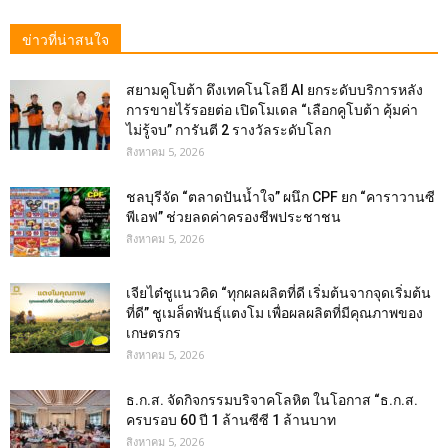
ข่าวที่น่าสนใจ
สยามคูโบต้า ดึงเทคโนโลยี AI ยกระดับบริการหลัง
การขายไร้รอยต่อ เปิดโมเดล “เลือกคูโบต้า คุ้มค่า
ไม่รู้จบ” การันตี 2 รางวัลระดับโลก
สิงหาคม 5, 2026
ชลบุรีจัด “ตลาดปันน้ำใจ” ผนึก CPF ยก “คาราวานซี
พีเอฟ” ช่วยลดค่าครองชีพประชาชน
สิงหาคม 5, 2026
เจียไต๋ชูแนวคิด “ทุกผลผลิตที่ดี เริ่มต้นจากจุดเริ่มต้น
ที่ดี” ชูเมล็ดพันธุ์แตงโม เพื่อผลผลิตที่มีคุณภาพของ
เกษตรกร
สิงหาคม 5, 2026
ธ.ก.ส. จัดกิจกรรมบริจาคโลหิต ในโอกาส “ธ.ก.ส.
ครบรอบ 60 ปี 1 ล้านซีซี 1 ล้านบาท
สิงหาคม 5, 2026