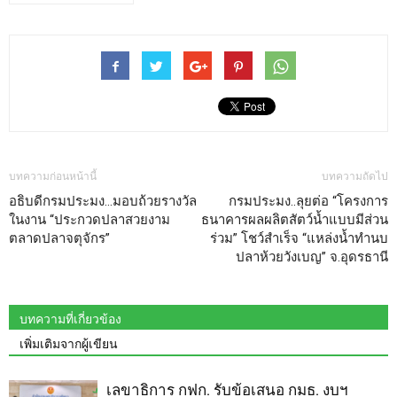
บทความก่อนหน้านี้
บทความถัดไป
อธิบดีกรมประมง…มอบถ้วยรางวัล
กรมประมง..ลุยต่อ “โครงการ
ในงาน “ประกวดปลาสวยงาม
ธนาคารผลผลิตสัตว์น้ำแบบมีส่วน
ตลาดปลาจตุจักร”
ร่วม” โชว์สำเร็จ “แหล่งน้ำทำนบ
ปลาห้วยวังเบญ” จ.อุดรธานี
บทความที่เกี่ยวข้อง
เพิ่มเติมจากผู้เขียน
เลขาธิการ กฟก. รับข้อเสนอ กมธ. งบฯ