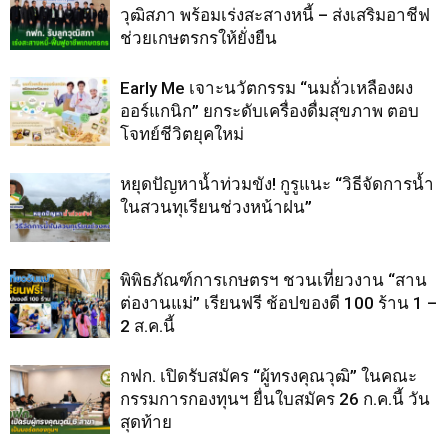
วุฒิสภา พร้อมเร่งสะสางหนี้ – ส่งเสริมอาชีฟ
ช่วยเกษตรกรให้ยั่งยืน
Early Me เจาะนวัตกรรม “นมถั่วเหลืองผง
ออร์แกนิก” ยกระดับเครื่องดื่มสุขภาพ ตอบ
โจทย์ชีวิตยุคใหม่
หยุดปัญหาน้ำท่วมขัง! กูรูแนะ “วิธีจัดการน้ำ
ในสวนทุเรียนช่วงหน้าฝน”
พิพิธภัณฑ์การเกษตรฯ ชวนเที่ยวงาน “สาน
ต่องานแม่” เรียนฟรี ช้อปของดี 100 ร้าน 1 –
2 ส.ค.นี้
กฟก. เปิดรับสมัคร “ผู้ทรงคุณวุฒิ” ในคณะ
กรรมการกองทุนฯ ยื่นใบสมัคร 26 ก.ค.นี้ วัน
สุดท้าย