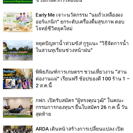
ช่วยเกษตรกรให้ยั่งยืน
Early Me เจาะนวัตกรรม “นมถั่วเหลืองผง
ออร์แกนิก” ยกระดับเครื่องดื่มสุขภาพ ตอบ
โจทย์ชีวิตยุคใหม่
หยุดปัญหาน้ำท่วมขัง! กูรูแนะ “วิธีจัดการน้ำ
ในสวนทุเรียนช่วงหน้าฝน”
พิพิธภัณฑ์การเกษตรฯ ชวนเที่ยวงาน “สาน
ต่องานแม่” เรียนฟรี ช้อปของดี 100 ร้าน 1 –
2 ส.ค.นี้
กฟก. เปิดรับสมัคร “ผู้ทรงคุณวุฒิ” ในคณะ
กรรมการกองทุนฯ ยื่นใบสมัคร 26 ก.ค.นี้ วัน
สุดท้าย
ARDA เดินหน้าสร้างการเปลี่ยนแปลง เปิด