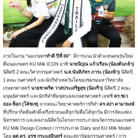
ภายในงาน “นมเกษตร
ทำดี ปีที่ 60”
มีการแนะนำตัวแทนคนรุ่นใหม่
ดื่มนมเกษตร KU Milk ICON อาทิ
นายนิปุณ แก้วเรือน (น้องต้นกล้า)
นิสิตปี 2 คณะวิศวกรรมศาสตร์
น.ส.นันทิภัทร ภาระ (น้องฟ้า)
นิสิตปี
1 คณะวนศาสตร์ และนักกีฬาเทควันโดของชมรมมหาวิทยาลัย
เกษตรศาสตร์
นายชาคริต วาสประเสริฐสุข (น้องริว)
นิสิตปี 2 คณะ
มนุษย์ศาสตร์ และนักกีฬาทีมฟุตบอลเกษตรศาสตร์ เอฟซี
ดร.ชเว
ยอง-ช็อก (โค้ชเช)
จากคณะวิทยาศาสตร์การกีฬา
ดร.สง่า ดามาพงษ์
ที่ปรึกษากิตติมศักดิ์เครือข่ายนมดีทุกวัยดื่มได้ทุกวัน มีการจัดแสดง
นิทรรศการ และผลงานนิสิตในโครงการประกวดนวัตกรรมนมเกษตร
KU Milk Design Contest / การประกวด Dairy and KU Milk Model
โดย
ผศ.ดร. อรช กระแสอินทร์
คณะสถาปัตยกรรมศาสตร์ / การ