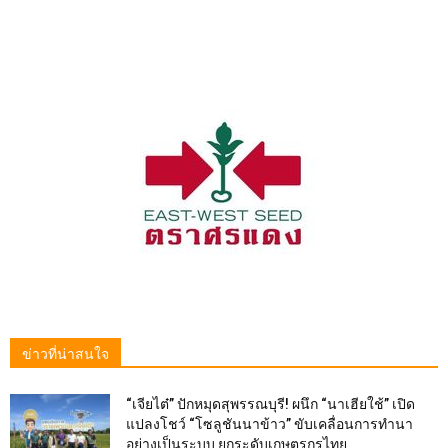
ข่าวที่น่าสนใจ
“เจียไต๋” ปักหมุดสุพรรณบุรี! ผนึก “นาเฮียใช้” เปิด
แปลงโชว์ “โซลูชันนาข้าว” ขับเคลื่อนการทำนา
อย่างเป็นระบบ ยกระดับเกษตรกรไทย