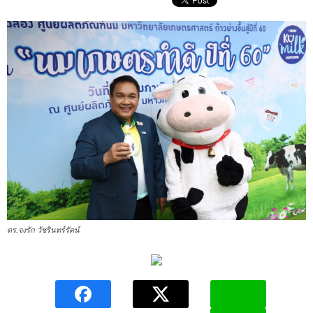
ดร.จงรัก วัชรินทร์รัตน์