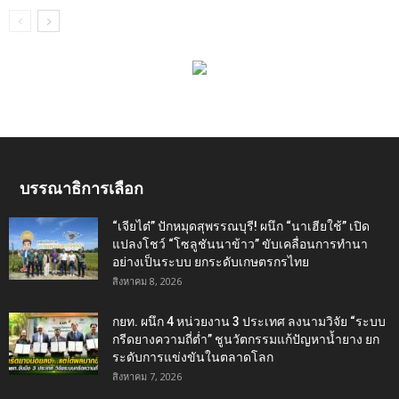
บรรณาธิการเลือก
“เจียไต๋” ปักหมุดสุพรรณบุรี! ผนึก “นาเฮียใช้” เปิด
แปลงโชว์ “โซลูชันนาข้าว” ขับเคลื่อนการทำนา
อย่างเป็นระบบ ยกระดับเกษตรกรไทย
สิงหาคม 8, 2026
กยท. ผนึก 4 หน่วยงาน 3 ประเทศ ลงนามวิจัย “ระบบ
กรีดยางความถี่ต่ำ” ชูนวัตกรรมแก้ปัญหาน้ำยาง ยก
ระดับการแข่งขันในตลาดโลก
สิงหาคม 7, 2026