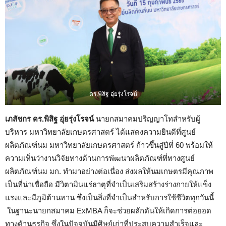
ดร.พิสิฐ อุ่ยรุ่งโรจน์
เภสัชกร ดร.พิสิฐ อุ่ยรุ่งโรจน์
นายกสมาคมปริญญาโทสำหรับผู้
บริหาร มหาวิทยาลัยเกษตรศาสตร์ ได้แสดงความยินดีที่ศูนย์
ผลิตภัณฑ์นม มหาวิทยาลัยเกษตรศาสตร์ ก้าวขึ้นสู่ปีที่ 60 พร้อมให้
ความเห็นว่างานวิจัยทางด้านการพัฒนาผลิตภัณฑ์ที่ทางศูนย์
ผลิตภัณฑ์นม มก. ทำมาอย่างต่อเนื่อง ส่งผลให้นมเกษตรมีคุณภาพ
เป็นที่น่าเชื่อถือ มีวิตามินแร่ธาตุที่จำเป็นเสริมสร้างร่างกายให้แข็ง
แรงและมีภูมิต้านทาน ซึ่งเป็นสิ่งที่จำเป็นสำหรับการใช้ชีวิตทุกวันนี้
ในฐานะนายกสมาคม ExMBA ก็จะช่วยผลักดันให้เกิดการต่อยอด
ทางด้านธุรกิจ ซึ่งในปัจจุบันมีศิษย์เก่าที่ประสบความสำเร็จและ