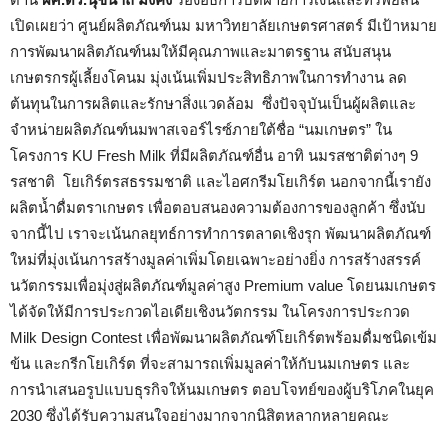
เปิดเผยว่า ศูนย์ผลิตภัณฑ์นม มหาวิทยาลัยเกษตรศาสตร์ มีเป้าหมาย
การพัฒนาผลิตภัณฑ์นมให้มีคุณภาพและมาตรฐาน สนับสนุน
เกษตรกรผู้เลี้ยงโคนม มุ่งเน้นเพิ่มประสิทธิภาพในการทำงาน ลด
ต้นทุนในการผลิตและรักษาสิ่งแวดล้อม ซึ่งปัจจุบันเป็นผู้ผลิตและ
จำหน่ายผลิตภัณฑ์นมพาสเจอร์ไรซ์ภายใต้ชื่อ “นมเกษตร” ใน
โครงการ KU Fresh Milk ที่มีผลิตภัณฑ์อื่น อาทิ นมรสชาติต่างๆ 9
รสชาติ โยเกิร์ตรสธรรมชาติ และไอศกรีมโยเกิร์ต นอกจากนี้เรายัง
ผลิตน้ำดื่มตราเกษตร เพื่อตอบสนองความต้องการของลูกค้า ซึ่งนับ
จากนี้ไป เราจะเน้นกลยุทธ์การทำการตลาดเชิงรุก พัฒนาผลิตภัณฑ์
ใหม่ที่มุ่งเน้นการสร้างมูลค่าเพิ่มโดยเฉพาะอย่างยิ่ง การสร้างสรรค์
นวัตกรรมเพื่อมุ่งสู่ผลิตภัณฑ์มูลค่าสูง Premium value โดยนมเกษตร
ได้จัดให้มีการประกวดไอเดียเชิงนวัตกรรม ในโครงการประกวด
Milk Design Contest เพื่อพัฒนาผลิตภัณฑ์โยเกิร์ตพร้อมดื่มชนิดเข้ม
ข้น และกรีกโยเกิร์ต ที่จะสามารถเพิ่มมูลค่าให้กับนมเกษตร และ
การนำเสนอรูปแบบธุรกิจให้นมเกษตร ตอบโจทย์ของผู้บริโภคในยุค
2030 ซึ่งได้รับความสนใจอย่างมากจากนิสิตหลากหลายคณะ