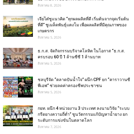
สิงหาคม 8, 2026
เจียไต๋ชูแนวคิด “ทุกผลผลิตที่ดี เริ่มต้นจากจุดเริ่มต้น
ที่ดี” ชูเมล็ดพันธุ์แตงโม เพื่อผลผลิตที่มีคุณภาพของ
เกษตรกร
สิงหาคม 5, 2026
ธ.ก.ส. จัดกิจกรรมบริจาคโลหิต ในโอกาส “ธ.ก.ส.
ครบรอบ 60 ปี 1 ล้านซีซี 1 ล้านบาท
สิงหาคม 5, 2026
ชลบุรีจัด “ตลาดปันน้ำใจ” ผนึก CPF ยก “คาราวานซี
พีเอฟ” ช่วยลดค่าครองชีพประชาชน
สิงหาคม 5, 2026
กยท. ผนึก 4 หน่วยงาน 3 ประเทศ ลงนามวิจัย “ระบบ
กรีดยางความถี่ต่ำ” ชูนวัตกรรมแก้ปัญหาน้ำยาง ยก
ระดับการแข่งขันในตลาดโลก
สิงหาคม 7, 2026