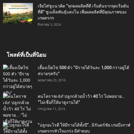
เจียไต๋ชูแนวคิด “ทุกผลผลิตที่ดี เริ่มต้นจากจุดเริ่มต้น
ที่ดี” ชูเมล็ดพันธุ์แตงโม เพื่อผลผลิตที่มีคุณภาพของ
เกษตรกร
สิงหาคม 5, 2026
โพสต์ที่เป็นที่นิยม
เลี้ยงเป็ดไข่ 500 ตัว “มีรายได้วันละ 1,000 กว่าอยู่ได้
สบายๆครับ”
พฤษภาคม 23, 2016
คนโคราชเจ๋ง! ปลูกกล้วยน้ำว้า 40 ไร่ ไม่พอขาย…
“ไม่เชื่อก็ให้มาดูงานได้”‬
กรกฎาคม 11, 2016
“ปลูกอะไรดี ให้มีรายได้ทั้งปี”…นิรันดร์ชัย เกษบึงกาฬ
เกษตรกรหัวใจแกร่ง มีคำตอบ