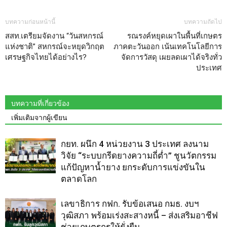
บทความก่อนหน้านี้
บทความถัดไป
สสท.เตรียมจัดงาน “วันสหกรณ์
รณรงค์หยุดเผาในพื้นที่เกษตร
แห่งชาติ” สหกรณ์จะหยุดวิกฤต
ภาคตะวันออก เน้นเทคโนโลยีการ
เศรษฐกิจไทยได้อย่างไร?
จัดการวัสดุ เผยลดเผาได้จริงทั่ว
ประเทศ
บทความที่เกี่ยวข้อง
เพิ่มเติมจากผู้เขียน
กยท. ผนึก 4 หน่วยงาน 3 ประเทศ ลงนาม
วิจัย “ระบบกรีดยางความถี่ต่ำ” ชูนวัตกรรม
แก้ปัญหาน้ำยาง ยกระดับการแข่งขันใน
ตลาดโลก
เลขาธิการ กฟก. รับข้อเสนอ กมธ. งบฯ
วุฒิสภา พร้อมเร่งสะสางหนี้ – ส่งเสริมอาชีฟ