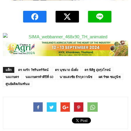
แท็ก
ดร.จงรัก วัชรินทร์รัตน์
ดร.นุชนาถ มั่งคั่ง
ดร.พิสิฐ อุ่ยรุ่งโรจน์
นมเกษตร
นมเกษตรทำดีปีที่ 60
นายแสงชัย ธีรกุลวาณิช
ผศ.รัชด ชมภูนิช
ศูนย์ผลิตภัณฑ์นม