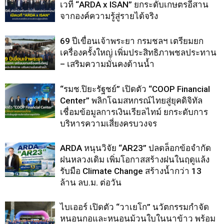
เวที “ARDA x ISAN” ยกระดับเกษตรอีสาน
จากองค์ความรู้สู่รายได้จริง
69 ปีเขื่อนเจ้าพระยา กรมชลฯ เตรียมยก
เครื่องครั้งใหญ่ เพิ่มประสิทธิภาพชลประทาน
– เสริมความมั่นคงด้านน้ำ
“รมช.ปิยะรัฐชย์” เปิดตัว “COOP Financial
Center” พลิกโฉมสหกรณ์ไทยสู่ยุคดิจิทัล
เชื่อมข้อมูลการเงินเรียลไทม์ ยกระดับการ
บริหารความเสี่ยงครบวงจร
ARDA หนุนวิจัย “AR23” ปลดล็อกข้อจำกัด
ฝนหลวงเดิม เพิ่มโอกาสสร้างฝนในฤดูแล้ง
รับมือ Climate Change สร้างน้ำกว่า 13
ล้าน ลบ.ม. ต่อวัน
ไบเออร์ เปิดตัว “วาเยโก” นวัตกรรมกำจัด
หนอนกอและหนอนม้วนใบในนาข้าว พร้อม