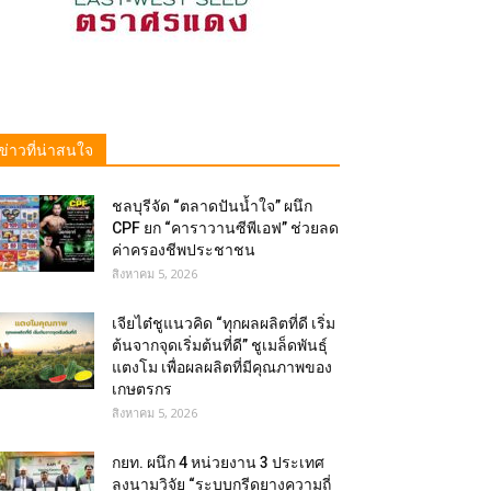
ข่าวที่น่าสนใจ
ชลบุรีจัด “ตลาดปันน้ำใจ” ผนึก
CPF ยก “คาราวานซีพีเอฟ” ช่วยลด
ค่าครองชีพประชาชน
สิงหาคม 5, 2026
เจียไต๋ชูแนวคิด “ทุกผลผลิตที่ดี เริ่ม
ต้นจากจุดเริ่มต้นที่ดี” ชูเมล็ดพันธุ์
แตงโม เพื่อผลผลิตที่มีคุณภาพของ
เกษตรกร
สิงหาคม 5, 2026
กยท. ผนึก 4 หน่วยงาน 3 ประเทศ
ลงนามวิจัย “ระบบกรีดยางความถี่