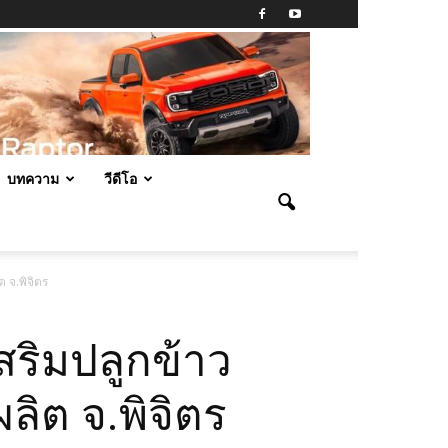
บทความ
วีดีโอ
 จ.พิจิตร
สริมปลูกข้าว
ลิต จ.พิจิตร