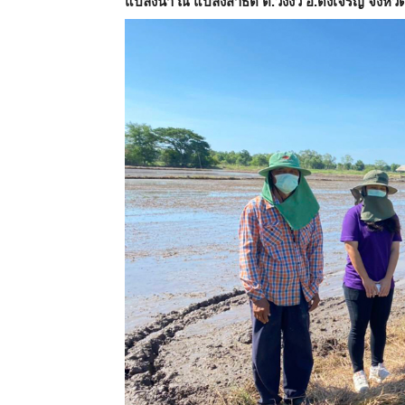
แปลงนา ณ แปลงสาธิต ต.วังงิ้ว อ.ดงเจริญ จังหวัด