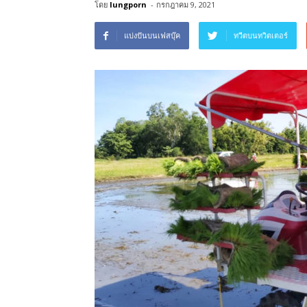
โดย
lungporn
-
กรกฎาคม 9, 2021
แบ่งปันบนเฟสบุ๊ค
ทวีตบนทวิตเตอร์