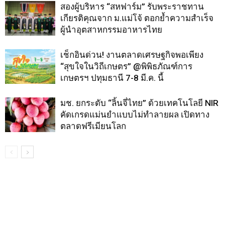
สองผู้บริหาร “สหฟาร์ม” รับพระราชทาน
เกียรติคุณจาก ม.แม่โจ้ ตอกย้ำความสำเร็จ
ผู้นำอุตสาหกรรมอาหารไทย
เช็กอินด่วน! งานตลาดเศรษฐกิจพอเพียง
“สุขใจในวิถีเกษตร” @พิพิธภัณฑ์การ
เกษตรฯ ปทุมธานี 7-8 มี.ค. นี้
มช. ยกระดับ “ลิ้นจี่ไทย” ด้วยเทคโนโลยี NIR
คัดเกรดแม่นยำแบบไม่ทำลายผล เปิดทาง
ตลาดฟรีเมียนโลก