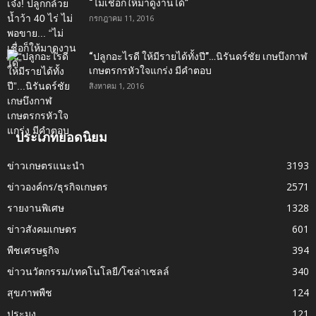
“ไม่เชื่อก็ให้มาดูงานได้”‬
กรกฎาคม 11, 2016
“ปลูกอะไรดี ให้มีรายได้ทั้งปี”…นิรันดร์ชัย เกษบึงกาฬ
เกษตรกรหัวใจแกร่ง มีคำตอบ
สิงหาคม 1, 2016
ประเภทยอดนิยม
ข่าวเกษตรแนะนำ
3193
ข่าวองค์กร/ธุรกิจเกษตร
2571
รายงานพิเศษ
1328
ข่าวสังคมเกษตร
601
พืชเศรษฐกิจ
394
ข่าวนวัตกรรม/เทคโนโลยี/โซล่าเซลล์
340
สุขภาพพืช
124
ประมง
121