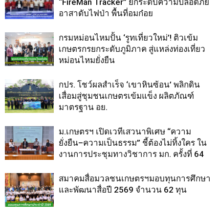
“FireMan Tracker” ยกระดับความปลอดภัย
อาสาดับไฟป่า พื้นที่อมก๋อย
กรมหม่อนไหมปั้น ‘รูทเที่ยวใหม่’! ติวเข้ม
เกษตรกรยกระดับภูมิภาค สู่แหล่งท่องเที่ยว
หม่อนไหมยั่งยืน
กปร. โชว์ผลสำเร็จ ‘เขาหินซ้อน’ พลิกดิน
เสื่อมสู่ชุมชนเกษตรเข้มแข็ง ผลิตภัณฑ์
มาตรฐาน อย.
ม.เกษตรฯ เปิดเวทีเสวนาพิเศษ “ความ
ยั่งยืน–ความเป็นธรรม” ชี้ต้องไม่ทิ้งใคร ใน
งานการประชุมทางวิชาการ มก. ครั้งที่ 64
สมาคมสื่อมวลชนเกษตรฯมอบทุนการศึกษา
และพัฒนาสื่อปี 2569 จำนวน 62 ทุน