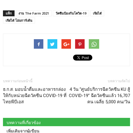
แท็ก
งาน The Farm 2021
วัคซีนป้องกันโควิด-19
เจียไต๋
เจียไต๋ โฮมการ์เด้น
บทความก่อนหน้านี้
บทความถัดไป
ธ.ก.ส. มอบน้ำดื่มและอาหารกล่อง
4 วัน “ศูนย์บริการฉีดวัคซีน KU สู้
ให้กับหน่วยฉีดวัคซีน COVID-19 ที่
COVID-19” ฉีดวัคซีนแล้ว 16,707
ไทยพีบีเอส
คน เฉลี่ย 5,000 คน/วัน
บทความที่เกี่ยวข้อง
เพิ่มเติมจากผู้เขียน