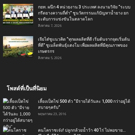
กยท. ผนึก 4 หน่วยงาน 3 ประเทศ ลงนามวิจัย “ระบบ
กรีดยางความถี่ต่ำ” ชูนวัตกรรมแก้ปัญหาน้ำยาง ยก
ระดับการแข่งขันในตลาดโลก
สิงหาคม 7, 2026
เจียไต๋ชูแนวคิด “ทุกผลผลิตที่ดี เริ่มต้นจากจุดเริ่มต้น
ที่ดี” ชูเมล็ดพันธุ์แตงโม เพื่อผลผลิตที่มีคุณภาพของ
เกษตรกร
สิงหาคม 5, 2026
โพสต์ที่เป็นที่นิยม
เลี้ยงเป็ดไข่ 500 ตัว “มีรายได้วันละ 1,000 กว่าอยู่ได้
สบายๆครับ”
พฤษภาคม 23, 2016
คนโคราชเจ๋ง! ปลูกกล้วยน้ำว้า 40 ไร่ ไม่พอขาย…