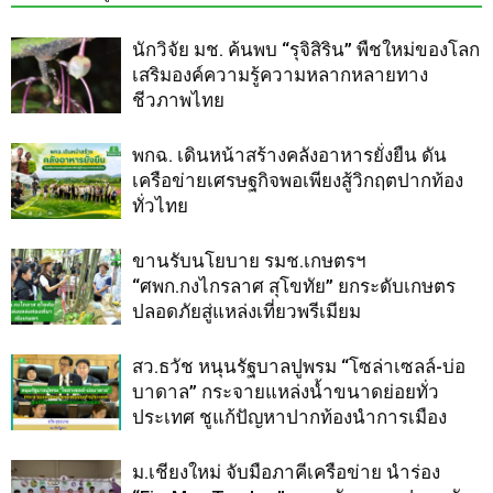
นักวิจัย มช. ค้นพบ “รุจิสิริน” พืชใหม่ของโลก
เสริมองค์ความรู้ความหลากหลายทาง
ชีวภาพไทย
พกฉ. เดินหน้าสร้างคลังอาหารยั่งยืน ดัน
เครือข่ายเศรษฐกิจพอเพียงสู้วิกฤตปากท้อง
ทั่วไทย
ขานรับนโยบาย รมช.เกษตรฯ
“ศพก.กงไกรลาศ สุโขทัย” ยกระดับเกษตร
ปลอดภัยสู่แหล่งเที่ยวพรีเมียม
สว.ธวัช หนุนรัฐบาลปูพรม “โซล่าเซลล์-บ่อ
บาดาล” กระจายแหล่งน้ำขนาดย่อยทั่ว
ประเทศ ชูแก้ปัญหาปากท้องนำการเมือง
ม.เชียงใหม่ จับมือภาคีเครือข่าย นำร่อง