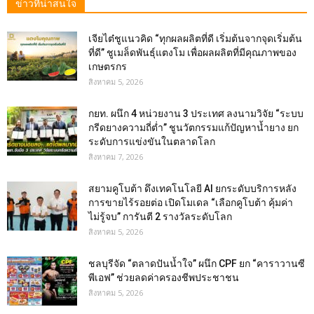
ข่าวที่น่าสนใจ
เจียไต๋ชูแนวคิด “ทุกผลผลิตที่ดี เริ่มต้นจากจุดเริ่มต้น
ที่ดี” ชูเมล็ดพันธุ์แตงโม เพื่อผลผลิตที่มีคุณภาพของ
เกษตรกร
สิงหาคม 5, 2026
กยท. ผนึก 4 หน่วยงาน 3 ประเทศ ลงนามวิจัย “ระบบ
กรีดยางความถี่ต่ำ” ชูนวัตกรรมแก้ปัญหาน้ำยาง ยก
ระดับการแข่งขันในตลาดโลก
สิงหาคม 7, 2026
สยามคูโบต้า ดึงเทคโนโลยี AI ยกระดับบริการหลัง
การขายไร้รอยต่อ เปิดโมเดล “เลือกคูโบต้า คุ้มค่า
ไม่รู้จบ” การันตี 2 รางวัลระดับโลก
สิงหาคม 5, 2026
ชลบุรีจัด “ตลาดปันน้ำใจ” ผนึก CPF ยก “คาราวานซี
พีเอฟ” ช่วยลดค่าครองชีพประชาชน
สิงหาคม 5, 2026