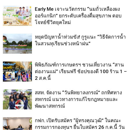
Early Me เจาะนวัตกรรม “นมถั่วเหลืองผง
ออร์แกนิก” ยกระดับเครื่องดื่มสุขภาพ ตอบ
โจทย์ชีวิตยุคใหม่
หยุดปัญหาน้ำท่วมขัง! กูรูแนะ “วิธีจัดการน้ำ
ในสวนทุเรียนช่วงหน้าฝน”
พิพิธภัณฑ์การเกษตรฯ ชวนเที่ยวงาน “สาน
ต่องานแม่” เรียนฟรี ช้อปของดี 100 ร้าน 1 –
2 ส.ค.นี้
สสท. จัดงาน “วันพิทยาลงกรณ์” ถกทิศทาง
สหกรณ์ แนวทางการแก้ไขกฎหมายและ
พัฒนาสหกรณ์
กฟก. เปิดรับสมัคร “ผู้ทรงคุณวุฒิ” ในคณะ
กรรมการกองทุนฯ ยื่นใบสมัคร 26 ก.ค.นี้ วัน