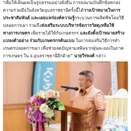
“เพื่อให้เห็นผลเป็นรูปธรรมอย่างยั่งยืน การลงนามบันทึกข้อตกลง
ความร่วมมือในจังหวัดอุบลราชธานีครั้งนี้ได้
วางเป้าหมายในการ
ประชาสัมพันธ์ และเผยแพร่องค์ความรู้
กระบวนการผลิตพืชโดยวิธี
ปลอดการเผา รวมถึง
ส่งเสริมระบบบริหารจัดการวัสดุเหลือใช้
ทางการเกษตร
เพิ่มรายได้ให้กับเกษตรกร
และยังตั้งเป้าหมายสร้าง
แปลงตัวอย่าง ร่วมกับเกษตรกรต้นแบบ
ในการส่งเสริมวิธีการทำ
เกษตรปลอดการเผา เพื่อช่วยลดปัญหามลพิษจากฝุ่นละอองในภาค
การเกษตร ใน จ.อุบลราชธานีอีกด้วย
” นายวีรพงศ์
กล่าว