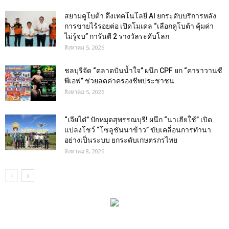
สยามคูโบต้า ดึงเทคโนโลยี AI ยกระดับบริการหลัง
การขายไร้รอยต่อ เปิดโมเดล “เลือกคูโบต้า คุ้มค่า
ไม่รู้จบ” การันตี 2 รางวัลระดับโลก
สิงหาคม 5, 2026
ชลบุรีจัด “ตลาดปันน้ำใจ” ผนึก CPF ยก “คาราวานซี
พีเอฟ” ช่วยลดค่าครองชีพประชาชน
สิงหาคม 5, 2026
“เจียไต๋” ปักหมุดสุพรรณบุรี! ผนึก “นาเฮียใช้” เปิด
แปลงโชว์ “โซลูชันนาข้าว” ขับเคลื่อนการทำนา
อย่างเป็นระบบ ยกระดับเกษตรกรไทย
สิงหาคม 8, 2026