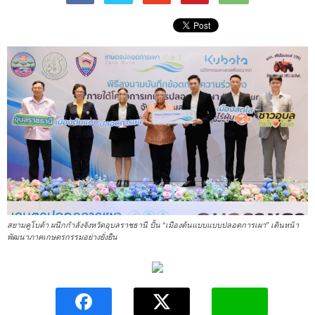
สยามคูโบต้า ผนึกกำลังจังหวัดอุบลราชธานี ปั้น “เมืองต้นแบบแบบปลอดการเผา” เดินหน้า
พัฒนาภาคเกษตรกรรมอย่างยั่งยืน