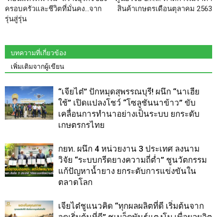
ครอบครัวและชีวิตที่มั่นคง…จาก
สินค้าเกษตรเดือนตุลาคม 2563
รุ่นสู่รุ่น
บทความที่เกี่ยวข้อง
เพิ่มเติมจากผู้เขียน
“เจียไต๋” ปักหมุดสุพรรณบุรี! ผนึก “นาเฮีย
ใช้” เปิดแปลงโชว์ “โซลูชันนาข้าว” ขับ
เคลื่อนการทำนาอย่างเป็นระบบ ยกระดับ
เกษตรกรไทย
กยท. ผนึก 4 หน่วยงาน 3 ประเทศ ลงนาม
วิจัย “ระบบกรีดยางความถี่ต่ำ” ชูนวัตกรรม
แก้ปัญหาน้ำยาง ยกระดับการแข่งขันใน
ตลาดโลก
เจียไต๋ชูแนวคิด “ทุกผลผลิตที่ดี เริ่มต้นจาก