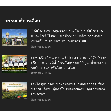
บรรณาธิการเลือก
“เจียไต๋” ปักหมุดสุพรรณบุรี! ผนึก “นาเฮียใช้” เปิด
แปลงโชว์ “โซลูชันนาข้าว” ขับเคลื่อนการทำนา
อย่างเป็นระบบ ยกระดับเกษตรกรไทย
สิงหาคม 8, 2026
กยท. ผนึก 4 หน่วยงาน 3 ประเทศ ลงนามวิจัย “ระบบ
กรีดยางความถี่ต่ำ” ชูนวัตกรรมแก้ปัญหาน้ำยาง ยก
ระดับการแข่งขันในตลาดโลก
สิงหาคม 7, 2026
เจียไต๋ชูแนวคิด “ทุกผลผลิตที่ดี เริ่มต้นจากจุดเริ่มต้น
ที่ดี” ชูเมล็ดพันธุ์แตงโม เพื่อผลผลิตที่มีคุณภาพของ
เกษตรกร
สิงหาคม 5, 2026