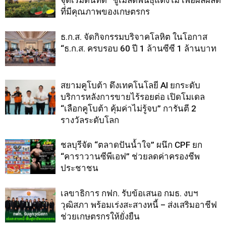
จุดเริ่มต้นที่ดี” ชูเมล็ดพันธุ์แตงโม เพื่อผลผลิต
ที่มีคุณภาพของเกษตรกร
ธ.ก.ส. จัดกิจกรรมบริจาคโลหิต ในโอกาส
“ธ.ก.ส. ครบรอบ 60 ปี 1 ล้านซีซี 1 ล้านบาท
สยามคูโบต้า ดึงเทคโนโลยี AI ยกระดับ
บริการหลังการขายไร้รอยต่อ เปิดโมเดล
“เลือกคูโบต้า คุ้มค่าไม่รู้จบ” การันตี 2
รางวัลระดับโลก
ชลบุรีจัด “ตลาดปันน้ำใจ” ผนึก CPF ยก
“คาราวานซีพีเอฟ” ช่วยลดค่าครองชีพ
ประชาชน
เลขาธิการ กฟก. รับข้อเสนอ กมธ. งบฯ
วุฒิสภา พร้อมเร่งสะสางหนี้ – ส่งเสริมอาชีฟ
ช่วยเกษตรกรให้ยั่งยืน