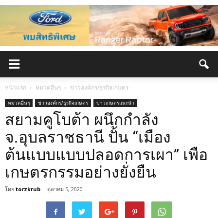
หน้าแรก
หมวดอื่นๆ
ข่าวองค์กร/ธุรกิจเกษตร
หมวดอื่นๆ
ข่าวองค์กร/ธุรกิจเกษตร
ข่าวเกษตรแนะนำ
สยามคูโบต้า ผนึกกำลัง
จ.อุบลราชธานี ปั้น “เมือง
ต้นแบบแบบปลอดการเผา” เพือ
เกษตรกรรมอย่างยั่งยืน
โดย
torzkrub
-
ตุลาคม 5, 2020