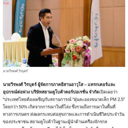
นายวีรพงศ์ วิรบุตร์
นายวีรพงศ์ วิรบุตร์ ผู้จัดการภาคอีสานอาวุโส – แทรกเตอร์และ
อุปกรณ์ต่อพ่วง บริษัทสยามคูโบต้าคอร์ปอเรชั่น จำกัด
เปิดเผยว่า
“ประเทศไทยต้องเผชิญกับสถานการณ์ “ฝุ่นละอองขนาดเล็ก PM 2.5”
โดยกว่า 50% เกิดจากการเผาในที่โล่ง ซึ่งรวมถึงการเผาในพื้นที่
ทางการเกษตร ส่งผลกระทบต่อสุขภาพและการดำเนินชีวิตประจำวัน
ของประชาชน สยามคูโบต้าในฐานะผู้นำด้านเครื่องจักรกล