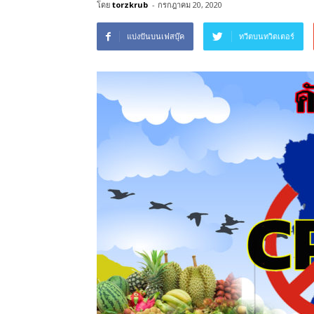
โดย
torzkrub
-
กรกฎาคม 20, 2020
แบ่งปันบนเฟสบุ๊ค
ทวีตบนทวิตเตอร์