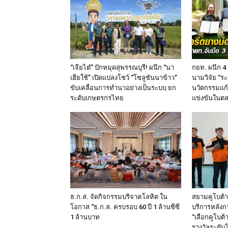
“เจียไต๋” ปักหมุดสุพรรณบุรี! ผนึก “นา
กยท. ผนึก 4
เฮียใช้” เปิดแปลงโชว์ “โซลูชันนาข้าว”
นามวิจัย “ระ
ขับเคลื่อนการทำนาอย่างเป็นระบบ ยก
นวัตกรรมแก
ระดับเกษตรกรไทย
แข่งขันในต
ธ.ก.ส. จัดกิจกรรมบริจาคโลหิต ใน
สยามคูโบต้า
โอกาส “ธ.ก.ส. ครบรอบ 60 ปี 1 ล้านซีซี
บริการหลังก
1 ล้านบาท
“เลือกคูโบต้า
รางวัลระดับ