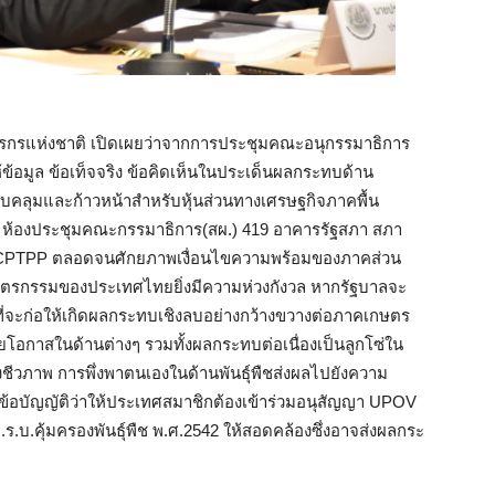
รแห่งชาติ เปิดเผยว่า
จากการประชุมคณะอนุกรรมาธิการ
ข้อมูล ข้อเท็จจริง ข้อคิดเห็นในประเด็นผลกระทบด้าน
คลุมและก้าวหน้าสำหรับหุ้นส่วนทางเศรษฐกิจภาคพื้น
3 ณ ห้องประชุมคณะกรรมาธิการ(สผ.) 419 อาคารรัฐสภา สภา
CPTPP
ตลอดจนศักยภาพเงื่อนไขความพร้อมของภาคส่วน
ษตรกรรมของประเทศไทยยิ่งมีความห่วงกังวล หากรัฐบาลจะ
มที่จะก่อให้เกิดผลกระทบเชิงลบอย่างกว้างขวางต่อภาคเกษตร
อกาสในด้านต่างๆ รวมทั้งผลกระทบต่อเนื่องเป็นลูกโซ่ใน
ีวภาพ การพึ่งพาตนเองในด้านพันธุ์พืชส่งผลไปยังความ
ข้อบัญญัติว่าให้ประเทศสมาชิกต้องเข้าร่วมอนุสัญญา
UPOV
.ร.บ.คุ้มครองพันธุ์พืช พ.ศ.2542 ให้สอดคล้องซึ่งอาจส่งผลกระ