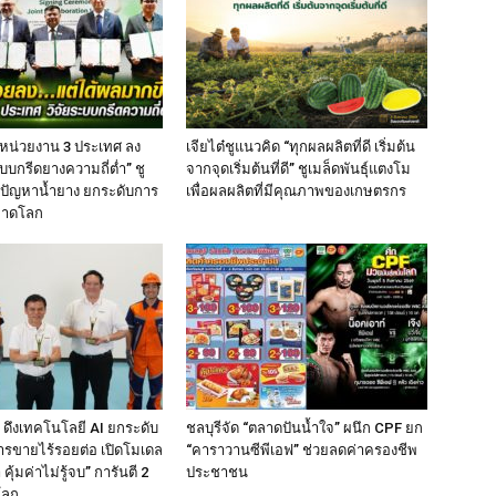
 หน่วยงาน 3 ประเทศ ลง
เจียไต๋ชูแนวคิด “ทุกผลผลิตที่ดี เริ่มต้น
บบกรีดยางความถี่ต่ำ” ชู
จากจุดเริ่มต้นที่ดี” ชูเมล็ดพันธุ์แตงโม
้ปัญหาน้ำยาง ยกระดับการ
เพื่อผลผลิตที่มีคุณภาพของเกษตรกร
ลาดโลก
 ดึงเทคโนโลยี AI ยกระดับ
ชลบุรีจัด “ตลาดปันน้ำใจ” ผนึก CPF ยก
ารขายไร้รอยต่อ เปิดโมเดล
“คาราวานซีพีเอฟ” ช่วยลดค่าครองชีพ
 คุ้มค่าไม่รู้จบ” การันตี 2
ประชาชน
โลก