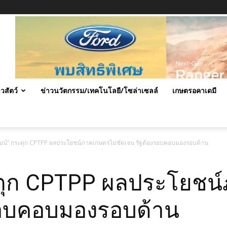
าวสัตว์
ข่าวนวัตกรรม/เทคโนโลยี/โซล่าเซลล์
เกษตรอคาเดมี
ฒน์” กระตุก CPTPP ผลประโยชน์ภาคเกษตรไม่ชัดเจน รัฐต้องรอบคอบมองรอบด้าน
ะตุก CPTPP ผลประโยชน
รอบคอบมองรอบด้าน