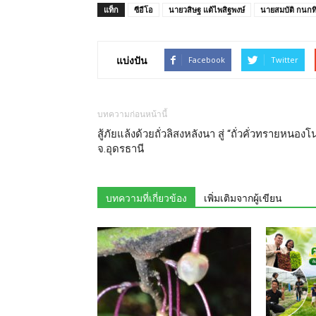
แท็ก
ซีอีโอ
นายวสิษฐ แต้ไพสิฐพงษ์
นายสมบัติ กนกท
แบ่งปัน
Facebook
Twitter
บทความก่อนหน้านี้
สู้ภัยแล้งด้วยถั่วลิสงหลังนา สู่ “ถั่วคั่วทรายหนองโ
จ.อุดรธานี
บทความที่เกี่ยวข้อง
เพิ่มเติมจากผู้เขียน