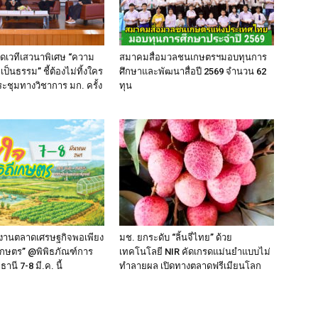
ิดเวทีเสวนาพิเศษ “ความ
สมาคมสื่อมวลชนเกษตรฯมอบทุนการ
เป็นธรรม” ชี้ต้องไม่ทิ้งใคร
ศึกษาและพัฒนาสื่อปี 2569 จำนวน 62
ชุมทางวิชาการ มก. ครั้ง
ทุน
! งานตลาดเศรษฐกิจพอเพียง
มช. ยกระดับ “ลิ้นจี่ไทย” ด้วย
ีเกษตร” @พิพิธภัณฑ์การ
เทคโนโลยี NIR คัดเกรดแม่นยำแบบไม่
านี 7-8 มี.ค. นี้
ทำลายผล เปิดทางตลาดฟรีเมียนโลก