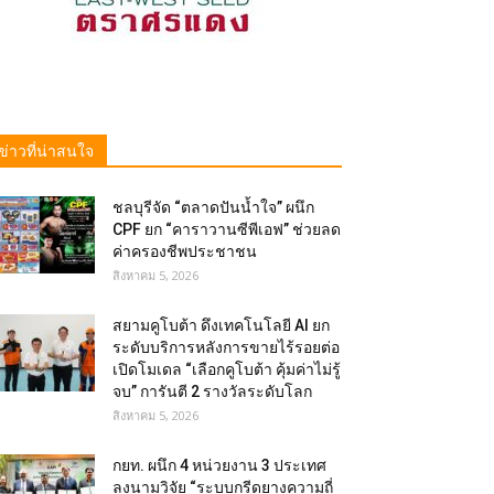
ข่าวที่น่าสนใจ
ชลบุรีจัด “ตลาดปันน้ำใจ” ผนึก
CPF ยก “คาราวานซีพีเอฟ” ช่วยลด
ค่าครองชีพประชาชน
สิงหาคม 5, 2026
สยามคูโบต้า ดึงเทคโนโลยี AI ยก
ระดับบริการหลังการขายไร้รอยต่อ
เปิดโมเดล “เลือกคูโบต้า คุ้มค่าไม่รู้
จบ” การันตี 2 รางวัลระดับโลก
สิงหาคม 5, 2026
กยท. ผนึก 4 หน่วยงาน 3 ประเทศ
ลงนามวิจัย “ระบบกรีดยางความถี่