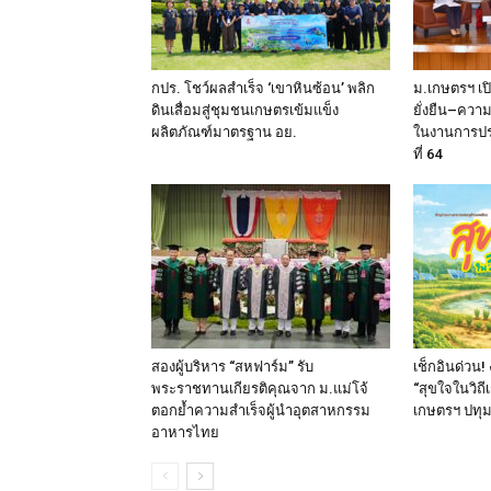
กปร. โชว์ผลสำเร็จ ‘เขาหินซ้อน’ พลิก
ม.เกษตรฯ เป
ดินเสื่อมสู่ชุมชนเกษตรเข้มแข็ง
ยั่งยืน–ความ
ผลิตภัณฑ์มาตรฐาน อย.
ในงานการประ
ที่ 64
สองผู้บริหาร “สหฟาร์ม” รับ
เช็กอินด่วน
พระราชทานเกียรติคุณจาก ม.แม่โจ้
“สุขใจในวิถ
ตอกย้ำความสำเร็จผู้นำอุตสาหกรรม
เกษตรฯ ปทุมธ
อาหารไทย