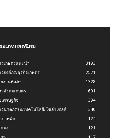
ระเภทยอดนิยม
่าวเกษตรแนะนำ
3193
าวองค์กร/ธุรกิจเกษตร
2571
ายงานพิเศษ
1328
่าวสังคมเกษตร
601
ชเศรษฐกิจ
394
าวนวัตกรรม/เทคโนโลยี/โซล่าเซลล์
340
ุขภาพพืช
124
ระมง
121
้ผล
117