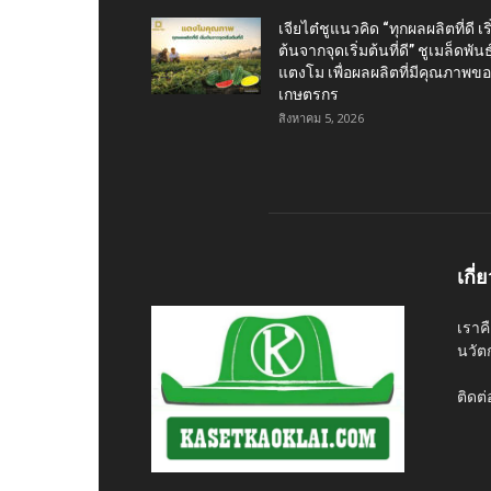
เจียไต๋ชูแนวคิด “ทุกผลผลิตที่ดี เริ
ต้นจากจุดเริ่มต้นที่ดี” ชูเมล็ดพันธุ
แตงโม เพื่อผลผลิตที่มีคุณภาพข
เกษตรกร
สิงหาคม 5, 2026
เกี่
เราค
นวัต
ติดต