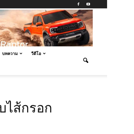
บทความ
วีดีโอ
อบไส้กรอก