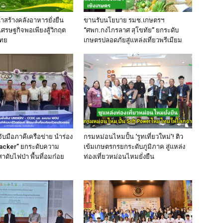
าสร้างคลังอาหารยั่งยืน
ขานรับนโยบาย รมช.เกษตรฯ
เศรษฐกิจพอเพียงสู้วิกฤต
“ศพก.กงไกรลาศ สุโขทัย” ยกระดับ
ไทย
เกษตรปลอดภัยสู่แหล่งเที่ยวพรีเมียม
จับมือภาคีเครือข่าย นำร่อง
กรมหม่อนไหมปั้น ‘รูทเที่ยวใหม่’! ติว
racker” ยกระดับความ
เข้มเกษตรกรยกระดับภูมิภาค สู่แหล่ง
ดับไฟป่า พื้นที่อมก๋อย
ท่องเที่ยวหม่อนไหมยั่งยืน