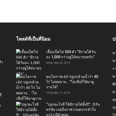
โพสต์ที่เป็นที่นิยม
ป
เลี้ยงเป็ดไข่ 500 ตัว “มีรายได้วัน
ข
ละ 1,000 กว่าอยู่ได้สบายๆครับ”
ข่
ทำ
พฤษภาคม 23, 2016
ร
ข
คนโคราชเจ๋ง! ปลูกกล้วยน้ำว้า 40
ไร่ ไม่พอขาย… “ไม่เชื่อก็ให้มาดู
พื
งานได้”‬
ข่
กรกฎาคม 11, 2016
่
ส
“ปลูกอะไรดี ให้มีรายได้ทั้งปี”…นิรัน
ก
ป
ดร์ชัย เกษบึงกาฬ เกษตรกรหัวใจ
แกร่ง มีคำตอบ
ไม