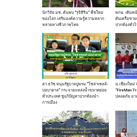
นักวิจัย มช. ค้นพบ “รุจิสิริน” พืชใหม่
พกฉ. เดินหน้
ของโลก เสริมองค์ความรู้ความหลาก
ดันเครือข่าย
หลายทางชีวภาพไทย
ปากท้องทั่ว
สว.ธวัช หนุนรัฐบาลปูพรม “โซล่าเซลล์-
ม.เชียงใหม่ 
บ่อบาดาล” กระจายแหล่งน้ำขนาดย่อย
“FireMan T
ทั่วประเทศ ชูแก้ปัญหาปากท้องนำ
ปลอดภัย อาสา
การเมือง