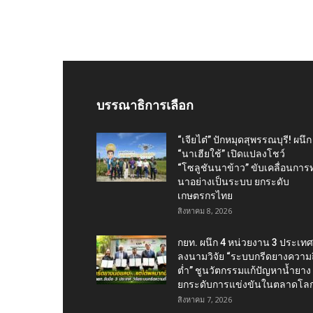
บรรณาธิการเลือก
“เจียไต๋” ปักหมุดสุพรรณบุรี! ผนึก
“นาเฮียใช้” เปิดแปลงโชว์
“โซลูชันนาข้าว” ขับเคลื่อนการ
นาอย่างเป็นระบบ ยกระดับ
เกษตรกรไทย
สิงหาคม 8, 2026
กยท. ผนึก 4 หน่วยงาน 3 ประเทศ
ลงนามวิจัย “ระบบกรีดยางความถี
ต่ำ” ชูนวัตกรรมแก้ปัญหาน้ำยาง
ยกระดับการแข่งขันในตลาดโล
สิงหาคม 7, 2026