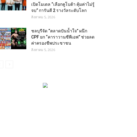
เปิดโมเดล “เลือกคูโบต้า คุ้มค่าไม่รู้
จบ” การันตี 2 รางวัลระดับโลก
สิงหาคม 5, 2026
ชลบุรีจัด “ตลาดปันน้ำใจ” ผนึก
CPF ยก “คาราวานซีพีเอฟ” ช่วยลด
ค่าครองชีพประชาชน
สิงหาคม 5, 2026