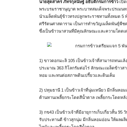
นายสุดสาคร ภัทรกุลนิษฐ์ อธิบดีกรมการข้าว
เปิด
พระบรมราชานุญาต พระบาทสมเด็จพระปรเมนทรราม
นำเมล็ดพันธุ์ข้าวทรงปลูกพระราชทานทั้งหมด 5 พั
ศรีรัตนศาสดาราม เป็นการทำขวัญเมล็ดพันธุ์พืช
ซึ่งเป็นข้าวนาสวนที่มีคุณลักษณะและความโดดเ
1) ขาวดอกมะลิ 105 เป็นข้าวเจ้าที่สามารถทนแล้ง
ประมาณ 363 กิโลกรัมต่อไร่ ลักษณะเมล็ดข้าวสารใ
หอม และทนต่อสภาพดินเปรี้ยวและดินเค็ม
2) ปทุมธานี 1 เป็นข้าวเจ้าที่นุ่มเหนียว มีกลิ่นห
ต้านทานเพลี้ยกระโดดสีน้ำตาล เพลี้ยกระโดดห
3) กข43 เป็นข้าวเจ้าที่มีอายุการเก็บเกี่ยวสั้น 
รับประทานดี ข้าวสุกนุ่ม มีกลิ่นหอมอ่อน ให้ผล
ไหม้และเพลี้ยกระโดดสีน้ำตาล