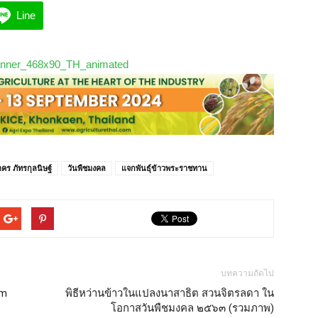
Line
คร ภัทรกุลนิษฐ์
วันพืชมงคล
แจกพันธุ์ข้าวพระราชทาน
บทความถัดไป
om
พิธีหว่านข้าวในแปลงนาสาธิต สวนจิตรลดา ใน
โอกาสวันพืชมงคล ๒๕๖๓ (รวมภาพ)