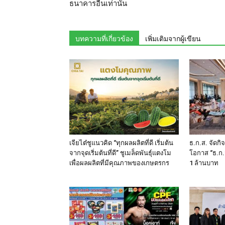
ธนาคารอื่นเท่านั้น
บทความที่เกี่ยวข้อง
เพิ่มเติมจากผู้เขียน
เจียไต๋ชูแนวคิด “ทุกผลผลิตที่ดี เริ่มต้น
ธ.ก.ส. จัดก
จากจุดเริ่มต้นที่ดี” ชูเมล็ดพันธุ์แตงโม
โอกาส “ธ.ก.ส
เพื่อผลผลิตที่มีคุณภาพของเกษตรกร
1 ล้านบาท