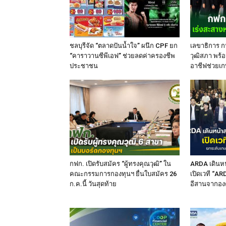
ชลบุรีจัด “ตลาดปันน้ำใจ” ผนึก CPF ยก
เลขาธิการ ก
“คาราวานซีพีเอฟ” ช่วยลดค่าครองชีพ
วุฒิสภา พร้อ
ประชาชน
อาชีฟช่วยเก
กฟก. เปิดรับสมัคร “ผู้ทรงคุณวุฒิ” ใน
ARDA เดินหน
คณะกรรมการกองทุนฯ ยื่นใบสมัคร 26
เปิดเวที “A
ก.ค.นี้ วันสุดท้าย
อีสานจากองค์