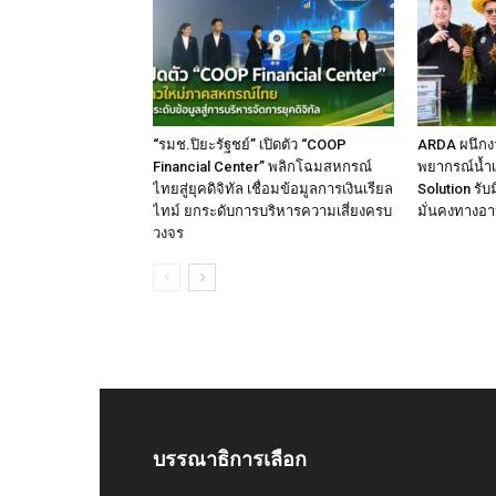
“รมช.ปิยะรัฐชย์” เปิดตัว “COOP
ARDA ผนึกงา
Financial Center” พลิกโฉมสหกรณ์
พยากรณ์น้ำเ
ไทยสู่ยุคดิจิทัล เชื่อมข้อมูลการเงินเรียล
Solution รั
ไทม์ ยกระดับการบริหารความเสี่ยงครบ
มั่นคงทางอ
วงจร
บรรณาธิการเลือก