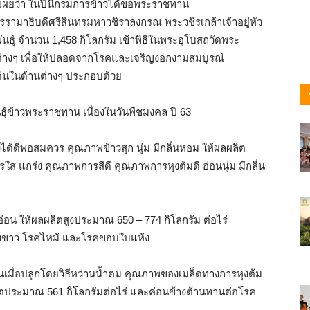
เผยว่า ในปีนี้กรมการข้าวได้ขอพระราชทาน
าธิบดีศรีสินทรมหาวชิราลงกรณ พระวชิรเกล้าเจ้าอยู่หัว
นธุ์ จำนวน 1,458 กิโลกรัม เข้าพิธีในพระอุโบสถวัดพระ
ต่างๆ เพื่อให้ปลอดจากโรคและเจริญงอกงามสมบูรณ์
ด่นในด้านต่างๆ ประกอบด้วย
ได้ดีพอสมควร คุณภาพข้าวสุก นุ่ม มีกลิ่นหอม ให้ผลผลิต
ส แกร่ง คุณภาพการสีดี คุณภาพการหุงต้มดี อ่อนนุ่ม มีกลิ่น
อมอ่อน ให้ผลผลิตสูงประมาณ 650 – 774 กิโลกรัม ต่อไร่
ลังขาว โรคไหม้ และโรคขอบใบแห้ง
95 วันเมื่อปลูกโดยวิธีหว่านน้ำตม คุณภาพของเมล็ดทางการหุงต้ม
ผลิตประมาณ 561 กิโลกรัมต่อไร่ และค่อนข้างต้านทานต่อโรค