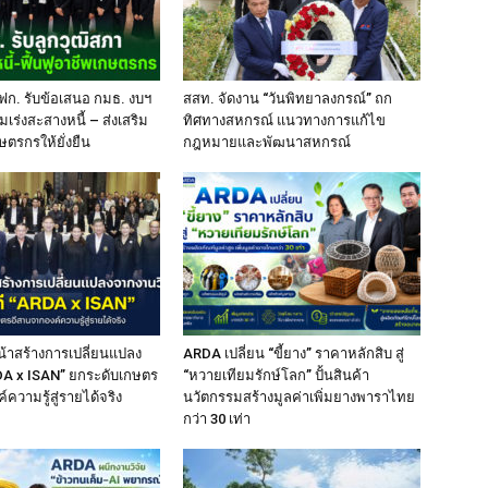
ฟก. รับข้อเสนอ กมธ. งบฯ
สสท. จัดงาน “วันพิทยาลงกรณ์” ถก
มเร่งสะสางหนี้ – ส่งเสริม
ทิศทางสหกรณ์ แนวทางการแก้ไข
ษตรกรให้ยั่งยืน
กฎหมายและพัฒนาสหกรณ์
้าสร้างการเปลี่ยนแปลง
ARDA เปลี่ยน “ขี้ยาง” ราคาหลักสิบ สู่
RDA x ISAN” ยกระดับเกษตร
“หวายเทียมรักษ์โลก” ปั้นสินค้า
ความรู้สู่รายได้จริง
นวัตกรรมสร้างมูลค่าเพิ่มยางพาราไทย
กว่า 30 เท่า