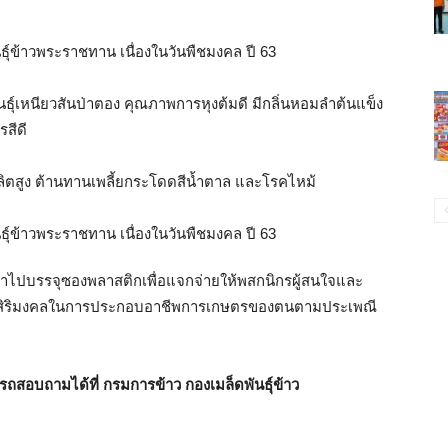
ันธุ์เหนียวสันป่าตอง คุณภาพการหุงต้มดี มีกลิ่นหอมลำต้นแข็ง
สีดี
ผลผลิตสูง ต้านทานเพลี้ยกระโดดสีน้ำตาล และโรคไหม้
จะนำไปบรรจุซองพลาสติกเพื่อแจกจ่ายให้พสกนิกรผู้สนใจและ
ละสิริมงคลในการประกอบอาชีพการเกษตรของตนตามประเพณี
ถสอบถามได้ที่ กรมการข้าว กองเมล็ดพันธุ์ข้าว