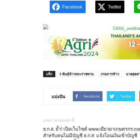
Facebook
Twitter
แท็ก
5 พันธุ์ข้าวพระราชทาน
กรมการข้าว
นายสุดสา
แบ่งปัน
Facebook
Twitter
บทความก่อนหน้านี้
ธ.ก.ส. ย้ำ! เปิดเว็บไซต์ www.เยียวยาเกษตรกร.c
สำหรับคนไม่มีบัญชี ธ.ก.ส. แจ้งโอนเงินเข้าบัญชี