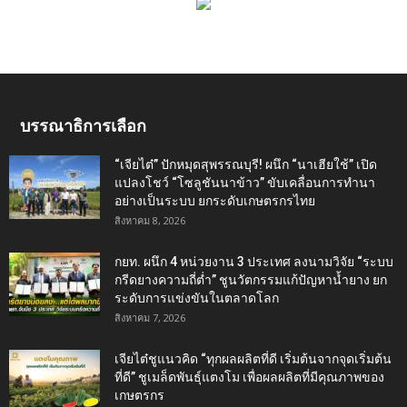
บรรณาธิการเลือก
“เจียไต๋” ปักหมุดสุพรรณบุรี! ผนึก “นาเฮียใช้” เปิด
แปลงโชว์ “โซลูชันนาข้าว” ขับเคลื่อนการทำนา
อย่างเป็นระบบ ยกระดับเกษตรกรไทย
สิงหาคม 8, 2026
กยท. ผนึก 4 หน่วยงาน 3 ประเทศ ลงนามวิจัย “ระบบ
กรีดยางความถี่ต่ำ” ชูนวัตกรรมแก้ปัญหาน้ำยาง ยก
ระดับการแข่งขันในตลาดโลก
สิงหาคม 7, 2026
เจียไต๋ชูแนวคิด “ทุกผลผลิตที่ดี เริ่มต้นจากจุดเริ่มต้น
ที่ดี” ชูเมล็ดพันธุ์แตงโม เพื่อผลผลิตที่มีคุณภาพของ
เกษตรกร