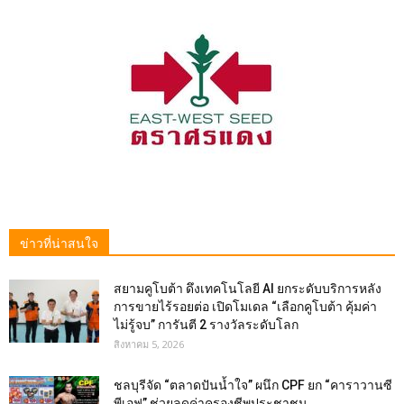
ข่าวที่น่าสนใจ
สยามคูโบต้า ดึงเทคโนโลยี AI ยกระดับบริการหลัง
การขายไร้รอยต่อ เปิดโมเดล “เลือกคูโบต้า คุ้มค่า
ไม่รู้จบ” การันตี 2 รางวัลระดับโลก
สิงหาคม 5, 2026
ชลบุรีจัด “ตลาดปันน้ำใจ” ผนึก CPF ยก “คาราวานซี
พีเอฟ” ช่วยลดค่าครองชีพประชาชน