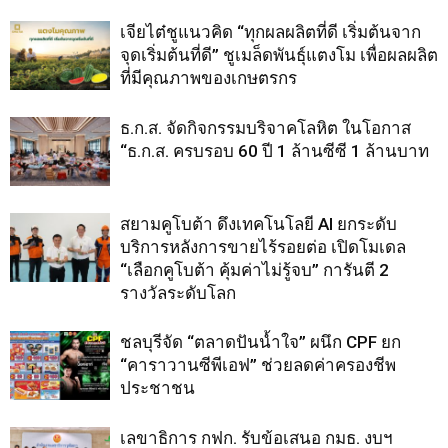
เจียไต๋ชูแนวคิด “ทุกผลผลิตที่ดี เริ่มต้นจาก
จุดเริ่มต้นที่ดี” ชูเมล็ดพันธุ์แตงโม เพื่อผลผลิต
ที่มีคุณภาพของเกษตรกร
ธ.ก.ส. จัดกิจกรรมบริจาคโลหิต ในโอกาส
“ธ.ก.ส. ครบรอบ 60 ปี 1 ล้านซีซี 1 ล้านบาท
สยามคูโบต้า ดึงเทคโนโลยี AI ยกระดับ
บริการหลังการขายไร้รอยต่อ เปิดโมเดล
“เลือกคูโบต้า คุ้มค่าไม่รู้จบ” การันตี 2
รางวัลระดับโลก
ชลบุรีจัด “ตลาดปันน้ำใจ” ผนึก CPF ยก
“คาราวานซีพีเอฟ” ช่วยลดค่าครองชีพ
ประชาชน
เลขาธิการ กฟก. รับข้อเสนอ กมธ. งบฯ