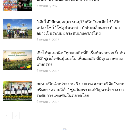
สิงหาคม 5, 2026
“เจียไต๋” ปักหมุดสุพรรณบุรี! ผนึก “นาเฮียใช้” เปิด
แปลงโชว์ “โซลูชันนาข้าว” ขับเคลื่อนการทำนา
อย่างเป็นระบบ ยกระดับเกษตรกรไทย
สิงหาคม 8, 2026
เจียไต๋ชูแนวคิด “ทุกผลผลิตที่ดี เริ่มต้นจากจุดเริ่มต้น
ที่ดี” ชูเมล็ดพันธุ์แตงโม เพื่อผลผลิตที่มีคุณภาพของ
เกษตรกร
สิงหาคม 5, 2026
กยท. ผนึก 4 หน่วยงาน 3 ประเทศ ลงนามวิจัย “ระบบ
กรีดยางความถี่ต่ำ” ชูนวัตกรรมแก้ปัญหาน้ำยาง ยก
ระดับการแข่งขันในตลาดโลก
สิงหาคม 7, 2026