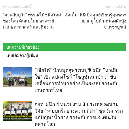
บทความก่อนหน้านี้
บทความถัดไป
“มะพลับภูวัว” พรรณไม้ชนิดใหม่
จัดเต็ม! พิธีเปิดศูนย์เรียนรู้ชุมชนฯ
ของโลก ค้นพบโดย อาจารย์
สยามคูโบต้า-หนองผักบุ้ง
ม.เกษตรศาสตร์ และทีมงาน
จ.เพชรบูรณ์
บทความที่เกี่ยวข้อง
เพิ่มเติมจากผู้เขียน
“เจียไต๋” ปักหมุดสุพรรณบุรี! ผนึก “นาเฮีย
ใช้” เปิดแปลงโชว์ “โซลูชันนาข้าว” ขับ
เคลื่อนการทำนาอย่างเป็นระบบ ยกระดับ
เกษตรกรไทย
กยท. ผนึก 4 หน่วยงาน 3 ประเทศ ลงนาม
วิจัย “ระบบกรีดยางความถี่ต่ำ” ชูนวัตกรรม
แก้ปัญหาน้ำยาง ยกระดับการแข่งขันใน
ตลาดโลก