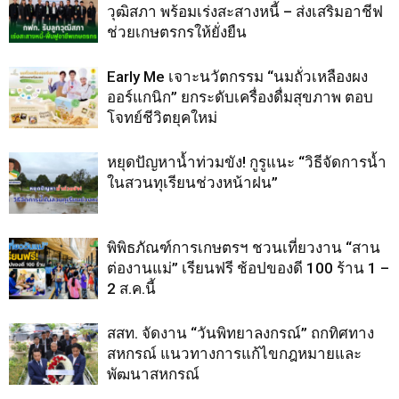
วุฒิสภา พร้อมเร่งสะสางหนี้ – ส่งเสริมอาชีฟ
ช่วยเกษตรกรให้ยั่งยืน
Early Me เจาะนวัตกรรม “นมถั่วเหลืองผง
ออร์แกนิก” ยกระดับเครื่องดื่มสุขภาพ ตอบ
โจทย์ชีวิตยุคใหม่
หยุดปัญหาน้ำท่วมขัง! กูรูแนะ “วิธีจัดการน้ำ
ในสวนทุเรียนช่วงหน้าฝน”
พิพิธภัณฑ์การเกษตรฯ ชวนเที่ยวงาน “สาน
ต่องานแม่” เรียนฟรี ช้อปของดี 100 ร้าน 1 –
2 ส.ค.นี้
สสท. จัดงาน “วันพิทยาลงกรณ์” ถกทิศทาง
สหกรณ์ แนวทางการแก้ไขกฎหมายและ
พัฒนาสหกรณ์