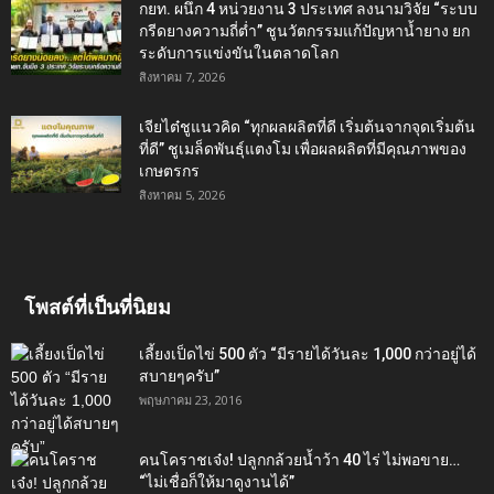
กยท. ผนึก 4 หน่วยงาน 3 ประเทศ ลงนามวิจัย “ระบบ
กรีดยางความถี่ต่ำ” ชูนวัตกรรมแก้ปัญหาน้ำยาง ยก
ระดับการแข่งขันในตลาดโลก
สิงหาคม 7, 2026
เจียไต๋ชูแนวคิด “ทุกผลผลิตที่ดี เริ่มต้นจากจุดเริ่มต้น
ที่ดี” ชูเมล็ดพันธุ์แตงโม เพื่อผลผลิตที่มีคุณภาพของ
เกษตรกร
สิงหาคม 5, 2026
โพสต์ที่เป็นที่นิยม
เลี้ยงเป็ดไข่ 500 ตัว “มีรายได้วันละ 1,000 กว่าอยู่ได้
สบายๆครับ”
พฤษภาคม 23, 2016
คนโคราชเจ๋ง! ปลูกกล้วยน้ำว้า 40 ไร่ ไม่พอขาย…
“ไม่เชื่อก็ให้มาดูงานได้”‬