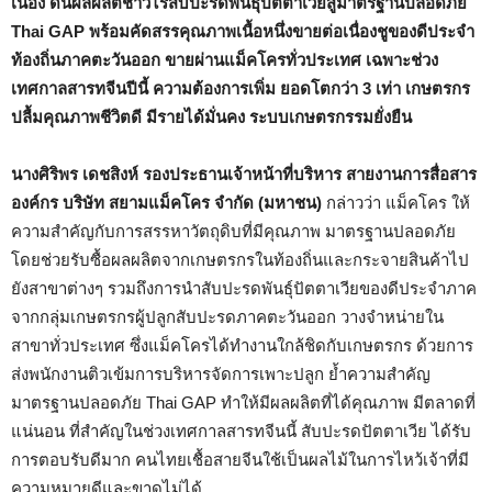
เนื่อง ดันผลผลิตชาวไร่สับปะรดพันธุ์ปัตตาเวียสู่มาตรฐานปลอดภัย
Thai GAP พร้อมคัดสรรคุณภาพเนื้อหนึ่งขายต่อเนื่องชูของดีประจำ
ท้องถิ่นภาคตะวันออก ขายผ่านแม็คโครทั่วประเทศ เฉพาะช่วง
เทศกาลสารทจีนปีนี้ ความต้องการเพิ่ม ยอดโตกว่า 3 เท่า เกษตรกร
ปลื้มคุณภาพชีวิตดี มีรายได้มั่นคง ระบบเกษตรกรรมยั่งยืน
นางศิริพร เดชสิงห์ รองประธานเจ้าหน้าที่บริหาร สายงานการสื่อสาร
องค์กร บริษัท สยามแม็คโคร จำกัด (มหาชน)
กล่าวว่า แม็คโคร ให้
ความสำคัญกับการสรรหาวัตถุดิบที่มีคุณภาพ มาตรฐานปลอดภัย
โดยช่วยรับซื้อผลผลิตจากเกษตรกรในท้องถิ่นและกระจายสินค้าไป
ยังสาขาต่างๆ รวมถึงการนำสับปะรดพันธุ์ปัตตาเวียของดีประจำภาค
จากกลุ่มเกษตรกรผู้ปลูกสับปะรดภาคตะวันออก วางจำหน่ายใน
สาขาทั่วประเทศ ซึ่งแม็คโครได้ทำงานใกล้ชิดกับเกษตรกร ด้วยการ
ส่งพนักงานติวเข้มการบริหารจัดการเพาะปลูก ย้ำความสำคัญ
มาตรฐานปลอดภัย Thai GAP ทำให้มีผลผลิตที่ได้คุณภาพ มีตลาดที่
แน่นอน ที่สำคัญในช่วงเทศกาลสารทจีนนี้ สับปะรดปัตตาเวีย ได้รับ
การตอบรับดีมาก คนไทยเชื้อสายจีนใช้เป็นผลไม้ในการไหว้เจ้าที่มี
ความหมายดีและขาดไม่ได้