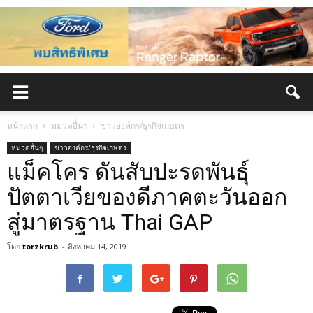
หน้าแรก
หมวดอื่นๆ
ข่าวองค์กร/ธุรกิจเกษตร
หมวดอื่นๆ
ข่าวองค์กร/ธุรกิจเกษตร
แม็คโคร ดันสับปะรดพันธุ์
ปัตตาเวียของดีภาคตะวันออก
สู่มาตรฐาน Thai GAP
โดย
torzkrub
-
สิงหาคม 14, 2019