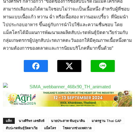
นางศิริพร กล่าวอีกว่า “ข้อดีของการซื้อสับปะรดในแม็คโครก็คือ
สามารถเลือกเองได้ตามใจชอบไม่ว่าจะเป็นเนื้อหนึ่ง สำหรับผู้ที่ชอบ
ทานแบบเนื้อแก้ว หวาน ฉ่ำ หรือเนื้อสอง หวานอมเปรี้ยว ที่นิยมนำ
ไปประกอบอาหาร ขึ้นอยู่กับการนำไปใช้และความชื่นชอบ โดย
แม็คโครได้มีแผนการพัฒนาผลผลิตสับปะรดพันธุ์ปัตตาเวียร่วมกับ
กลุ่มเกษตรกรผู้ปลูกสับปะรดภาคตะวันออกให้มีคุณภาพเนื้อหนึ่งตาม
ความต้องการของตลาดและการนิยมบริโภคที่มากขึ้นด้วย”
แท็ก
นางศิริพร เดชสิงห์
นายประสาท พันธุนาคิน
มาตรฐาน Thai GAP
สับปะรดพันธุ์ปัตตาเวีย
แม็คโคร
โชคลาภช่วงเทศกาล