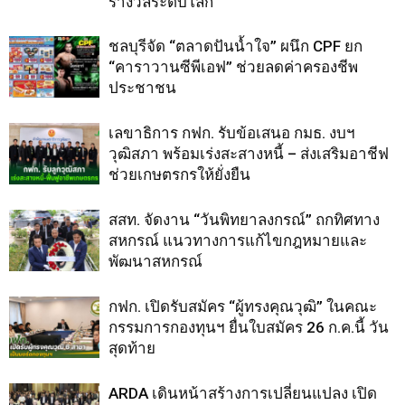
รางวัลระดับโลก
ชลบุรีจัด “ตลาดปันน้ำใจ” ผนึก CPF ยก
“คาราวานซีพีเอฟ” ช่วยลดค่าครองชีพ
ประชาชน
เลขาธิการ กฟก. รับข้อเสนอ กมธ. งบฯ
วุฒิสภา พร้อมเร่งสะสางหนี้ – ส่งเสริมอาชีฟ
ช่วยเกษตรกรให้ยั่งยืน
สสท. จัดงาน “วันพิทยาลงกรณ์” ถกทิศทาง
สหกรณ์ แนวทางการแก้ไขกฎหมายและ
พัฒนาสหกรณ์
กฟก. เปิดรับสมัคร “ผู้ทรงคุณวุฒิ” ในคณะ
กรรมการกองทุนฯ ยื่นใบสมัคร 26 ก.ค.นี้ วัน
สุดท้าย
ARDA เดินหน้าสร้างการเปลี่ยนแปลง เปิด