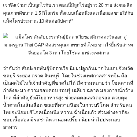
เขาจึงเข้ามาเป็นลูกไร่กับเรา ตอนนี้มีลูกไร่อยู่ราว 20 ราย ส่งผลผลิต
คุณภาพดีขนาด 1.5 กิโลกรัม ทั้งแบบเนื้อหนึ่งและเนื้อสอง ขายให้กับ
แม็คโครประมาณ 10 ตันต่อสัปดาห์”
ว่ากันว่า สับปะรดพันธุ์ปัตตาเวีย นิยมปลูกกันมากในแถบจังหวัด
ชลบุรี ระยอง ตราด จันทบุรี โดยในช่วงเทศกาลสารทจีน ถือ
เป็นผลไม้ไหว้เจ้าสำคัญที่ขาดไม่ได้ มีความหมายว่า โชคลาภที่
กำลังจะมา ความรอบคอบ รอบรู้ เฉลียว ฉลาด มองการณ์กว้าง
ไกล ที่สำคัญยังมีใยอาหารสูง ช่วยลดคอเลสเตอรอล ควบคุม
น้ำตาลในเส้นเลือด ขณะที่ความนิยมในการบริโภค สำหรับคน
ไทยจะนิยมบริโภคเนื้อหนึ่ง หวาน ฉ่ำเนื้อแก้ว ส่วนต่างชาติจะ
ชอบเนื้อสอง มีรสชาติหวานอมเปรี้ยว นิยมนำไปประกอบ
อาหาร