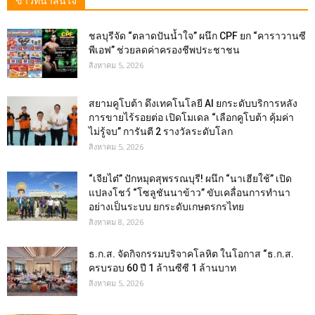
ข่าวที่น่าสนใจ
ชลบุรีจัด “ตลาดปันน้ำใจ” ผนึก CPF ยก “คาราวานซี
พีเอฟ” ช่วยลดค่าครองชีพประชาชน
สิงหาคม 5, 2026
สยามคูโบต้า ดึงเทคโนโลยี AI ยกระดับบริการหลัง
การขายไร้รอยต่อ เปิดโมเดล “เลือกคูโบต้า คุ้มค่า
ไม่รู้จบ” การันตี 2 รางวัลระดับโลก
สิงหาคม 5, 2026
“เจียไต๋” ปักหมุดสุพรรณบุรี! ผนึก “นาเฮียใช้” เปิด
แปลงโชว์ “โซลูชันนาข้าว” ขับเคลื่อนการทำนา
อย่างเป็นระบบ ยกระดับเกษตรกรไทย
สิงหาคม 8, 2026
ธ.ก.ส. จัดกิจกรรมบริจาคโลหิต ในโอกาส “ธ.ก.ส.
ครบรอบ 60 ปี 1 ล้านซีซี 1 ล้านบาท
สิงหาคม 5, 2026