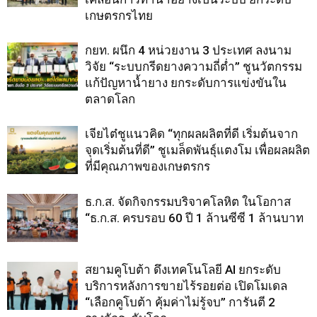
เกษตรกรไทย
กยท. ผนึก 4 หน่วยงาน 3 ประเทศ ลงนาม
วิจัย “ระบบกรีดยางความถี่ต่ำ” ชูนวัตกรรม
แก้ปัญหาน้ำยาง ยกระดับการแข่งขันใน
ตลาดโลก
เจียไต๋ชูแนวคิด “ทุกผลผลิตที่ดี เริ่มต้นจาก
จุดเริ่มต้นที่ดี” ชูเมล็ดพันธุ์แตงโม เพื่อผลผลิต
ที่มีคุณภาพของเกษตรกร
ธ.ก.ส. จัดกิจกรรมบริจาคโลหิต ในโอกาส
“ธ.ก.ส. ครบรอบ 60 ปี 1 ล้านซีซี 1 ล้านบาท
สยามคูโบต้า ดึงเทคโนโลยี AI ยกระดับ
บริการหลังการขายไร้รอยต่อ เปิดโมเดล
“เลือกคูโบต้า คุ้มค่าไม่รู้จบ” การันตี 2