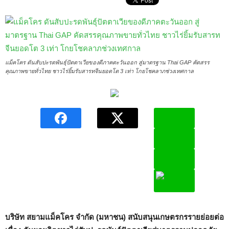
แม็คโคร ดันสับปะรดพันธุ์ปัตตาเวียของดีภาคตะวันออก สู่มาตรฐาน Thai GAP คัดสรร
คุณภาพขายทั่วไทย ชาวไร่ยิ้มรับสารทจีนยอดโต 3 เท่า โกยโชคลาภช่วงเทศกาล
บริษัท สยามแม็คโคร จำกัด (มหาชน) สนับสนุนเกษตรกรรายย่อยต่อ