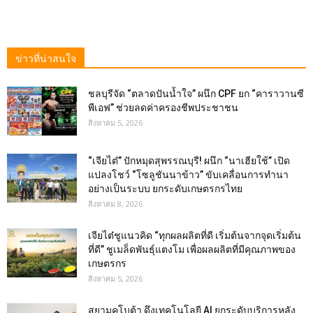
ข่าวที่น่าสนใจ
ชลบุรีจัด “ตลาดปันน้ำใจ” ผนึก CPF ยก “คาราวานซี
พีเอฟ” ช่วยลดค่าครองชีพประชาชน
สิงหาคม 5, 2026
“เจียไต๋” ปักหมุดสุพรรณบุรี! ผนึก “นาเฮียใช้” เปิด
แปลงโชว์ “โซลูชันนาข้าว” ขับเคลื่อนการทำนา
อย่างเป็นระบบ ยกระดับเกษตรกรไทย
สิงหาคม 8, 2026
เจียไต๋ชูแนวคิด “ทุกผลผลิตที่ดี เริ่มต้นจากจุดเริ่มต้น
ที่ดี” ชูเมล็ดพันธุ์แตงโม เพื่อผลผลิตที่มีคุณภาพของ
เกษตรกร
สิงหาคม 5, 2026
สยามคูโบต้า ดึงเทคโนโลยี AI ยกระดับบริการหลัง