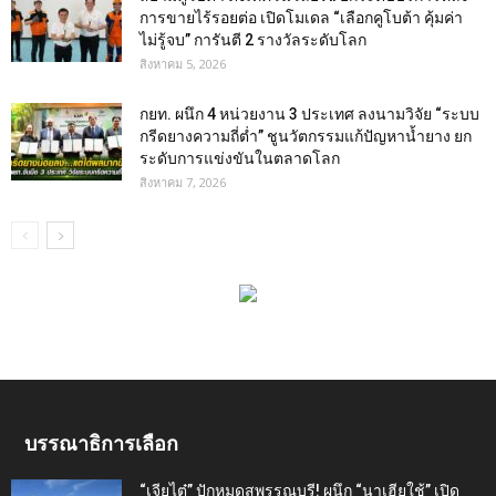
การขายไร้รอยต่อ เปิดโมเดล “เลือกคูโบต้า คุ้มค่า
ไม่รู้จบ” การันตี 2 รางวัลระดับโลก
สิงหาคม 5, 2026
กยท. ผนึก 4 หน่วยงาน 3 ประเทศ ลงนามวิจัย “ระบบ
กรีดยางความถี่ต่ำ” ชูนวัตกรรมแก้ปัญหาน้ำยาง ยก
ระดับการแข่งขันในตลาดโลก
สิงหาคม 7, 2026
บรรณาธิการเลือก
“เจียไต๋” ปักหมุดสุพรรณบุรี! ผนึก “นาเฮียใช้” เปิด