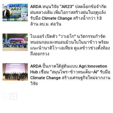
ARDA หนุนวิจัย “AR23” ปลดล็อกข้อจำกัด
ฝนหลวงเดิม เพิ่มโอกาสสร้างฝนในฤดูแล้ง
รับมือ Climate Change สร้างน้ำกว่า 13
ล้าน ลบ.ม. ต่อวัน
ไบเออร์ เปิดตัว “วาเยโก” นวัตกรรมกำจัด
หนอนกอและหนอนม้วนใบในนาข้าว พร้อม
แนะนำนาติโว–เอเทียจ ดูแลข้าวช่วงตั้งท้อง
ถึงออกรวง
ARDA ปั้นภาคใต้สู่ต้นแบบ Agri Innovation
Hub เชื่อม “สมุนไพร–ข้าวทนเค็ม–AI” รับมือ
Climate Change สร้างเศรษฐกิจใหม่จากงาน
วิจัย