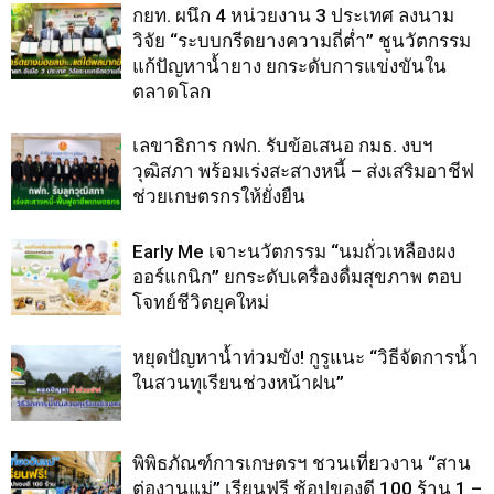
กยท. ผนึก 4 หน่วยงาน 3 ประเทศ ลงนาม
วิจัย “ระบบกรีดยางความถี่ต่ำ” ชูนวัตกรรม
แก้ปัญหาน้ำยาง ยกระดับการแข่งขันใน
ตลาดโลก
เลขาธิการ กฟก. รับข้อเสนอ กมธ. งบฯ
วุฒิสภา พร้อมเร่งสะสางหนี้ – ส่งเสริมอาชีฟ
ช่วยเกษตรกรให้ยั่งยืน
Early Me เจาะนวัตกรรม “นมถั่วเหลืองผง
ออร์แกนิก” ยกระดับเครื่องดื่มสุขภาพ ตอบ
โจทย์ชีวิตยุคใหม่
หยุดปัญหาน้ำท่วมขัง! กูรูแนะ “วิธีจัดการน้ำ
ในสวนทุเรียนช่วงหน้าฝน”
พิพิธภัณฑ์การเกษตรฯ ชวนเที่ยวงาน “สาน
ต่องานแม่” เรียนฟรี ช้อปของดี 100 ร้าน 1 –