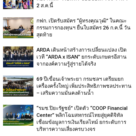
2 ส.ค.นี้
กฟก. เปิดรับสมัคร “ผู้ทรงคุณวุฒิ” ในคณะ
กรรมการกองทุนฯ ยื่นใบสมัคร 26 ก.ค.นี้ วัน
สุดท้าย
ARDA เดินหน้าสร้างการเปลี่ยนแปลง เปิด
เวที “ARDA x ISAN” ยกระดับเกษตรอีสาน
จากองค์ความรู้สู่รายได้จริง
69 ปีเขื่อนเจ้าพระยา กรมชลฯ เตรียมยก
เครื่องครั้งใหญ่ เพิ่มประสิทธิภาพชลประทาน
– เสริมความมั่นคงด้านน้ำ
“รมช.ปิยะรัฐชย์” เปิดตัว “COOP Financial
Center” พลิกโฉมสหกรณ์ไทยสู่ยุคดิจิทัล
เชื่อมข้อมูลการเงินเรียลไทม์ ยกระดับการ
บริหารความเสี่ยงครบวงจร