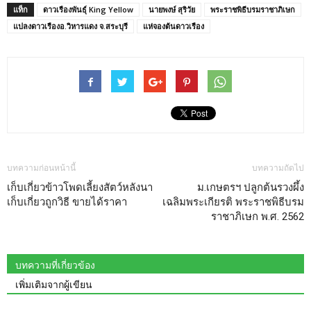
แท็ก
ดาวเรืองพันธุ์ King Yellow
นายพงษ์ สุริวัย
พระราชพิธีบรมราชาภิเษก
แปลงดาวเรืองอ.วิหารแดง จ.สระบุรี
แห่จองต้นดาวเรือง
บทความก่อนหน้านี้
บทความถัดไป
เก็บเกี่ยวข้าวโพดเลี้ยงสัตว์หลังนา
ม.เกษตรฯ ปลูกต้นรวงผึ้ง
เก็บเกี่ยวถูกวิธี ขายได้ราคา
เฉลิมพระเกียรติ พระราชพิธีบรม
ราชาภิเษก พ.ศ. 2562
บทความที่เกี่ยวข้อง
เพิ่มเติมจากผู้เขียน