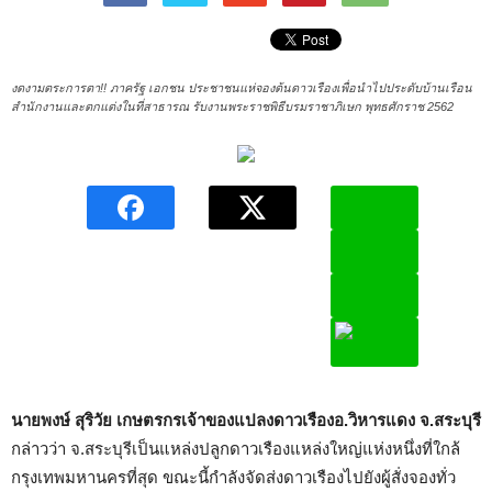
งดงามตระการตา!! ภาครัฐ เอกชน ประชาชนแห่จองต้นดาวเรืองเพื่อนำไปประดับบ้านเรือน
สำนักงานและตกแต่งในที่สาธารณ รับงานพระราชพิธีบรมราชาภิเษก พุทธศักราช 2562
นายพงษ์ สุริวัย เกษตรกรเจ้าของแปลงดาวเรืองอ.วิหารแดง จ.สระบุรี
กล่าวว่า จ.สระบุรีเป็นแหล่งปลูกดาวเรืองแหล่งใหญ่แห่งหนึ่งที่ใกล้
กรุงเทพมหานครที่สุด ขณะนี้กำลังจัดส่งดาวเรืองไปยังผู้สั่งจองทั่ว