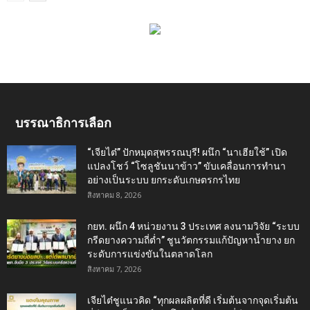
บรรณาธิการเลือก
“เจียไต๋” ปักหมุดสุพรรณบุรี! ผนึก “นาเฮียใช้” เปิด
แปลงโชว์ “โซลูชันนาข้าว” ขับเคลื่อนการทำนา
อย่างเป็นระบบ ยกระดับเกษตรกรไทย
สิงหาคม 8, 2026
กยท. ผนึก 4 หน่วยงาน 3 ประเทศ ลงนามวิจัย “ระบบ
กรีดยางความถี่ต่ำ” ชูนวัตกรรมแก้ปัญหาน้ำยาง ยก
ระดับการแข่งขันในตลาดโลก
สิงหาคม 7, 2026
เจียไต๋ชูแนวคิด “ทุกผลผลิตที่ดี เริ่มต้นจากจุดเริ่มต้น