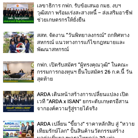
เลขาธิการ กฟก. รับข้อเสนอ กมธ. งบฯ
วุฒิสภา พร้อมเร่งสะสางหนี้ – ส่งเสริมอาชีฟ
ช่วยเกษตรกรให้ยั่งยืน
สสท. จัดงาน “วันพิทยาลงกรณ์” ถกทิศทาง
สหกรณ์ แนวทางการแก้ไขกฎหมายและ
พัฒนาสหกรณ์
กฟก. เปิดรับสมัคร “ผู้ทรงคุณวุฒิ” ในคณะ
กรรมการกองทุนฯ ยื่นใบสมัคร 26 ก.ค.นี้ วัน
สุดท้าย
ARDA เดินหน้าสร้างการเปลี่ยนแปลง เปิด
เวที “ARDA x ISAN” ยกระดับเกษตรอีสาน
จากองค์ความรู้สู่รายได้จริง
ARDA เปลี่ยน “ขี้ยาง” ราคาหลักสิบ สู่ “หวาย
เทียมรักษ์โลก” ปั้นสินค้านวัตกรรมสร้าง