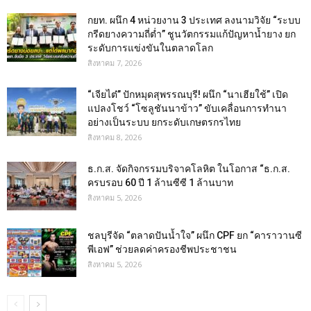
กยท. ผนึก 4 หน่วยงาน 3 ประเทศ ลงนามวิจัย “ระบบ
กรีดยางความถี่ต่ำ” ชูนวัตกรรมแก้ปัญหาน้ำยาง ยก
ระดับการแข่งขันในตลาดโลก
สิงหาคม 7, 2026
“เจียไต๋” ปักหมุดสุพรรณบุรี! ผนึก “นาเฮียใช้” เปิด
แปลงโชว์ “โซลูชันนาข้าว” ขับเคลื่อนการทำนา
อย่างเป็นระบบ ยกระดับเกษตรกรไทย
สิงหาคม 8, 2026
ธ.ก.ส. จัดกิจกรรมบริจาคโลหิต ในโอกาส “ธ.ก.ส.
ครบรอบ 60 ปี 1 ล้านซีซี 1 ล้านบาท
สิงหาคม 5, 2026
ชลบุรีจัด “ตลาดปันน้ำใจ” ผนึก CPF ยก “คาราวานซี
พีเอฟ” ช่วยลดค่าครองชีพประชาชน
สิงหาคม 5, 2026