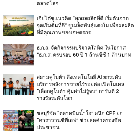
ตลาดโลก
เจียไต๋ชูแนวคิด “ทุกผลผลิตที่ดี เริ่มต้นจาก
จุดเริ่มต้นที่ดี” ชูเมล็ดพันธุ์แตงโม เพื่อผลผลิต
ที่มีคุณภาพของเกษตรกร
ธ.ก.ส. จัดกิจกรรมบริจาคโลหิต ในโอกาส
“ธ.ก.ส. ครบรอบ 60 ปี 1 ล้านซีซี 1 ล้านบาท
สยามคูโบต้า ดึงเทคโนโลยี AI ยกระดับ
บริการหลังการขายไร้รอยต่อ เปิดโมเดล
“เลือกคูโบต้า คุ้มค่าไม่รู้จบ” การันตี 2
รางวัลระดับโลก
ชลบุรีจัด “ตลาดปันน้ำใจ” ผนึก CPF ยก
“คาราวานซีพีเอฟ” ช่วยลดค่าครองชีพ
ประชาชน