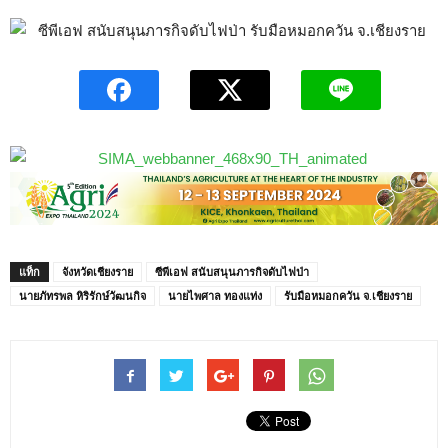
แท็ก
จังหวัดเชียงราย
ซีพีเอฟ สนับสนุนภารกิจดับไฟป่า
นายภัทรพล หิริรักษ์วัฒนกิจ
นายไพศาล ทองแท่ง
รับมือหมอกควัน จ.เชียงราย