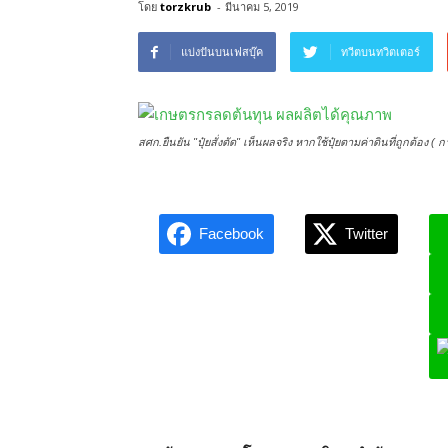
โดย
torzkrub
-
มีนาคม 5, 2019
แบ่งปันบนเฟสบุ๊ค
ทวีตบนทวิตเตอร์
สศก.ยืนยัน "ปุ๋ยสั่งตัด" เห็นผลจริง หากใช้ปุ๋ยตามค่าดินที่ถูกต้อง ( การ
Facebook
Twitter
L