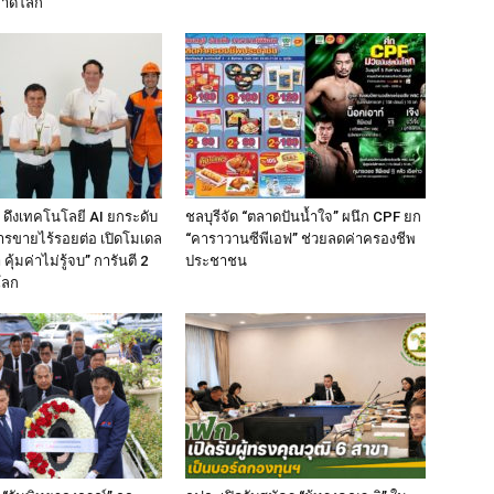
ลาดโลก
 ดึงเทคโนโลยี AI ยกระดับ
ชลบุรีจัด “ตลาดปันน้ำใจ” ผนึก CPF ยก
ารขายไร้รอยต่อ เปิดโมเดล
“คาราวานซีพีเอฟ” ช่วยลดค่าครองชีพ
 คุ้มค่าไม่รู้จบ” การันตี 2
ประชาชน
โลก