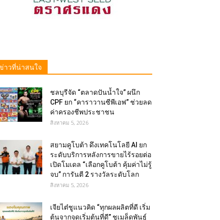
ข่าวที่น่าสนใจ
ชลบุรีจัด “ตลาดปันน้ำใจ” ผนึก
CPF ยก “คาราวานซีพีเอฟ” ช่วยลด
ค่าครองชีพประชาชน
สิงหาคม 5, 2026
สยามคูโบต้า ดึงเทคโนโลยี AI ยก
ระดับบริการหลังการขายไร้รอยต่อ
เปิดโมเดล “เลือกคูโบต้า คุ้มค่าไม่รู้
จบ” การันตี 2 รางวัลระดับโลก
สิงหาคม 5, 2026
เจียไต๋ชูแนวคิด “ทุกผลผลิตที่ดี เริ่ม
ต้นจากจุดเริ่มต้นที่ดี” ชูเมล็ดพันธุ์