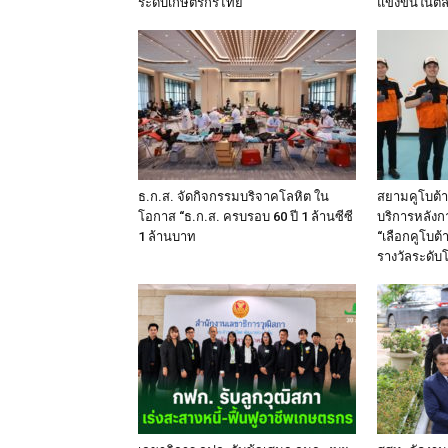
ระดับเกษตรกรไทย
แข่งขันในต
ธ.ก.ส. จัดกิจกรรมบริจาคโลหิต ใน
สยามคูโบต้า
โอกาส “ธ.ก.ส. ครบรอบ 60 ปี 1 ล้านซีซี
บริการหลังก
1 ล้านบาท
“เลือกคูโบต้า
รางวัลระดับ