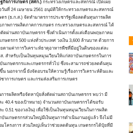
ฐกิจการเกษตร (สศก.)
กระทรวงเกษตรและสหกรณ์ เปิดเผย
่อวันที่ 24 เมษายน 2561 อนุมัติให้กระทรวงเกษตรและสหกรณ์
ร (ธ.ก.ส.) จัดทำมาตรการประชารัฐเพื่อลดต้นทุนการผลิต
ักยภาพการผลิตภาคการเกษตร กระทรวงเกษตรและสหกรณ์ ได้
งตัดผ่านสถาบันเกษตรกร ซึ่งดำเนินการตั้งแต่เดือนพฤษภาคม
เกษตรกร 500 แห่งทั่วประเทศ วงเงิน 3,600 ล้านบาท ด้วยการ
๋ยตามค่าการวิเคราะห์ธาตุอาหารพืชที่มีอยู่ในดินของแต่ละ
ธ.ก.ส. สำหรับเป็นเงินทุนหมุนเวียนให้แก่สถาบันเกษตรกรในการ
สถาบันเกษตรกรและเกษตรกรทั่วไป ซึ่งจะสามารถช่วยลดต้นทุน
ขึ้น นอกจากนี้ ยังจัดอบรมให้ความรู้เรื่องการวิเคราะห์ดินและ
รมวิชาการเกษตร และกรมส่งเสริมการเกษตร
รผลิตหรือจัดหาปุ๋ยสั่งตัดผ่านสถาบันเกษตรกร พบว่า มี
ยละ 40.4 ของเป้าหมาย) จำนวนสถาบันเกษตรกรได้ขอรับ
ยละ 0.51 ของวงเงิน) เพื่อใช้เป็นเงินทุนหมุนเวียนในการผลิต
สถาบันเกษตรกรส่วนใหญ่มีเงินทุนการดำเนินงานอยู่แล้ว จึงไม่มี
าร่วมโครงการ ส่วนใหญ่เห็นว่าช่วยลดต้นทุน เกษตรกรได้ปุ๋ยที่มี