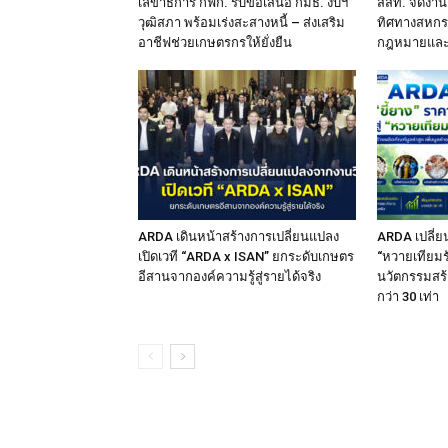
เลขาธิการ กฟก. รับข้อเสนอ กมธ. งบฯ
สสท. จัดงาน
วุฒิสภา พร้อมเร่งสะสางหนี้ – ส่งเสริม
ทิศทางสหกร
อาชีฟช่วยเกษตรกรให้ยั่งยืน
กฎหมายและ
ARDA เดินหน้าสร้างการเปลี่ยนแปลง
ARDA เปลี่ยน
เปิดเวที “ARDA x ISAN” ยกระดับเกษตร
“หวายเทียมรั
อีสานจากองค์ความรู้สู่รายได้จริง
นวัตกรรมสร้
กว่า 30 เท่า