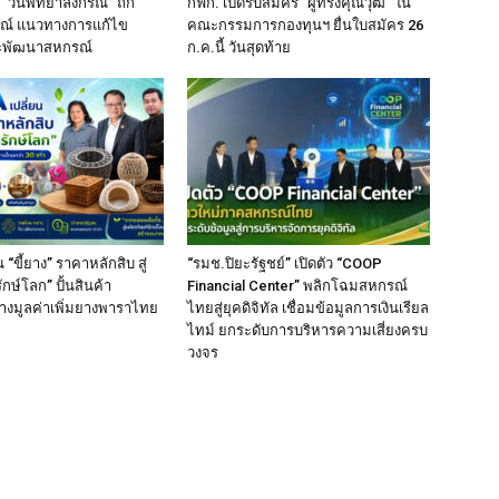
 “วันพิทยาลงกรณ์” ถก
กฟก. เปิดรับสมัคร “ผู้ทรงคุณวุฒิ” ใน
ณ์ แนวทางการแก้ไข
คณะกรรมการกองทุนฯ ยื่นใบสมัคร 26
พัฒนาสหกรณ์
ก.ค.นี้ วันสุดท้าย
 “ขี้ยาง” ราคาหลักสิบ สู่
“รมช.ปิยะรัฐชย์” เปิดตัว “COOP
กษ์โลก” ปั้นสินค้า
Financial Center” พลิกโฉมสหกรณ์
างมูลค่าเพิ่มยางพาราไทย
ไทยสู่ยุคดิจิทัล เชื่อมข้อมูลการเงินเรียล
ไทม์ ยกระดับการบริหารความเสี่ยงครบ
วงจร