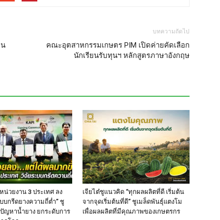
บทความถัดไป
ยน
คณะอุตสาหกรรมเกษตร PIM เปิดค่ายคัดเลือก
นักเรียนรับทุนฯ หลักสูตรภาษาอังกฤษ
 หน่วยงาน 3 ประเทศ ลง
เจียไต๋ชูแนวคิด “ทุกผลผลิตที่ดี เริ่มต้น
บบกรีดยางความถี่ต่ำ” ชู
จากจุดเริ่มต้นที่ดี” ชูเมล็ดพันธุ์แตงโม
้ปัญหาน้ำยาง ยกระดับการ
เพื่อผลผลิตที่มีคุณภาพของเกษตรกร