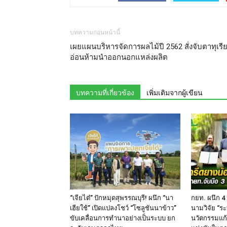
บทความก่อนหน้านี้
เผยแผนบริหารจัดการผลไม้ปี 2562 สั่งจับตาทุเรี
อ่อนห้ามนำออกนอกแหล่งผลิต
บทความที่เกี่ยวข้อง
เพิ่มเติมจากผู้เขียน
“เจียไต๋” ปักหมุดสุพรรณบุรี! ผนึก “นา
กยท. ผนึก 4
เฮียใช้” เปิดแปลงโชว์ “โซลูชันนาข้าว”
นามวิจัย “ระ
ขับเคลื่อนการทำนาอย่างเป็นระบบ ยก
นวัตกรรมแก