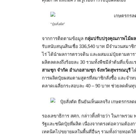
“ปุ๋ยสั่งตัด”
จากการติดตามข้อมูล
กลุ่มปรับปรุงคุณภาพไม้ผลบ
รับสนับสนุนสินเชื่อ 336,540 บาท มีจำนวนสมาชิก 
ไร่ ได้นำผลการตรวจดิน และผสมแม่ปุ๋ยตามตาราง
ผลิตลดลงถึงร้อยละ 30 รวมทั้งพืชมีลำต้นที่แข
สามชุก จำกัด อำเภอสามชุก จังหวัดสุพรรณบุรี
ได
การผลิตปุ๋ยผสมตามสูตรที่สมาชิกสั่งซื้อ และจำ
ตลาดเฉลี่ยกระสอบละ 40 – 90 บาท ช่วยลดต้นทุน
รองเลขาธิการ สศก. กล่าวทิ้งท้ายว่า ในภาพรว
รัฐและชนิดปุ๋ยที่ผลิต เนื่องจากตรงต่อความต้อ
เทคนิคไปขยายผลในพื้นที่อื่นๆ รวมทั้งถ่ายทอดใ