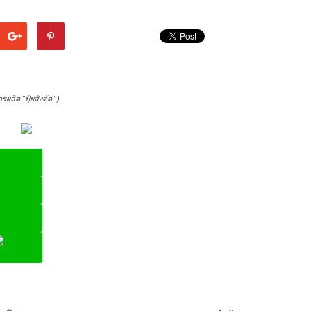
ผลิต "ปุ๋ยสั่งตัด" )
ine