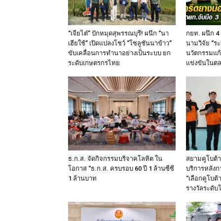
“เจียไต๋” ปักหมุดสุพรรณบุรี! ผนึก “นา
กยท. ผนึก 4
เฮียใช้” เปิดแปลงโชว์ “โซลูชันนาข้าว”
นามวิจัย “ระ
ขับเคลื่อนการทำนาอย่างเป็นระบบ ยก
นวัตกรรมแก
ระดับเกษตรกรไทย
แข่งขันในต
ธ.ก.ส. จัดกิจกรรมบริจาคโลหิต ใน
สยามคูโบต้า
โอกาส “ธ.ก.ส. ครบรอบ 60 ปี 1 ล้านซีซี
บริการหลังก
1 ล้านบาท
“เลือกคูโบต้า
รางวัลระดับ