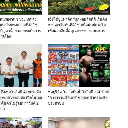
 หน่วยงาน 3 ประเทศ ลง
เจียไต๋ชูแนวคิด “ทุกผลผลิตที่ดี เริ่มต้น
บบกรีดยางความถี่ต่ำ” ชู
จากจุดเริ่มต้นที่ดี” ชูเมล็ดพันธุ์แตงโม
้ปัญหาน้ำยาง ยกระดับการ
เพื่อผลผลิตที่มีคุณภาพของเกษตรกร
ลาดโลก
 ดึงเทคโนโลยี AI ยกระดับ
ชลบุรีจัด “ตลาดปันน้ำใจ” ผนึก CPF ยก
ารขายไร้รอยต่อ เปิดโมเดล
“คาราวานซีพีเอฟ” ช่วยลดค่าครองชีพ
 คุ้มค่าไม่รู้จบ” การันตี 2
ประชาชน
โลก