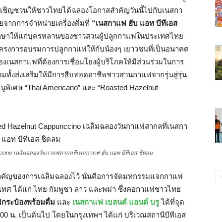
รมเชิญชวนให้ชาวไทยได้ฉลองโอกาสสำคัญวันนี้ไปกับเนสกา
จากการจำหน่ายเครื่องดื่มที่
“เนสกาแฟ ฮับ แอท บีทีเอส
ารศึกษาให้แก่บุตรหลานของชาวสวนผู้ปลูกกาแฟในประเทศไทย
นโครงการอบรมการปลูกกาแฟให้กับน้องๆ เยาวชนที่เป็นอนาคต
เนสกาแฟที่ต้องการเชื่อมโยงผู้บริโภคให้มีส่วนร่วมในการ
มทั้งส่งเสริมให้มีการสืบทอดอาชีพชาวสวนกาแฟจากรุ่นสู่รุ่น
เมนูพิเศษ “Thai Americano” และ “Roasted Hazelnut
nccino เฉลิมฉลองวันกาแฟสากลที่เนสกาแฟ ฮับ แอท บีทีเอส ชิดลม
์สำคัญของการเฉลิมฉลองไว้ นั่นคือการจัดมหกรรมแจกกาแฟ
ระเทศ ได้แก่ ไทย กัมพูชา ลาว และพม่า ซึ่งคอกาแฟชาวไทย
กระป๋องพร้อมดื่ม
และ
เนสกาแฟ เบลนด์ แอนด์ บรู
ได้ที่จุด
7.00 น. เป็นต้นไป โดยในกรุงเทพฯ ได้แก่ บริเวณสถานีบีทีเอส