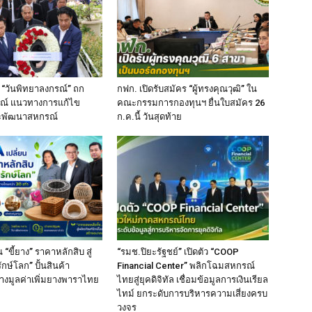
 “วันพิทยาลงกรณ์” ถก
กฟก. เปิดรับสมัคร “ผู้ทรงคุณวุฒิ” ใน
ณ์ แนวทางการแก้ไข
คณะกรรมการกองทุนฯ ยื่นใบสมัคร 26
พัฒนาสหกรณ์
ก.ค.นี้ วันสุดท้าย
 “ขี้ยาง” ราคาหลักสิบ สู่
“รมช.ปิยะรัฐชย์” เปิดตัว “COOP
กษ์โลก” ปั้นสินค้า
Financial Center” พลิกโฉมสหกรณ์
างมูลค่าเพิ่มยางพาราไทย
ไทยสู่ยุคดิจิทัล เชื่อมข้อมูลการเงินเรียล
ไทม์ ยกระดับการบริหารความเสี่ยงครบ
วงจร