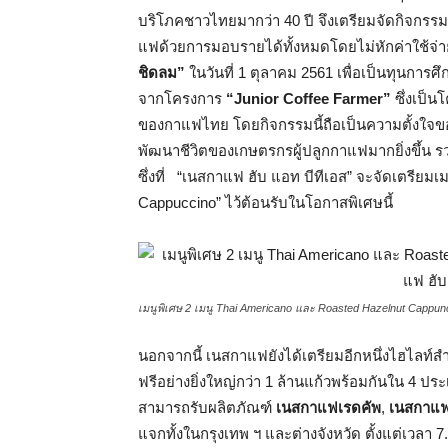
บริโภคชาวไทยมากว่า 40 ปี จึงเตรียมจัดกิจกร
แฟด้วยการมอบรายได้ทั้งหมดโดยไม่หักค่าใช้จ่าย
ชิดลม”
ในวันที่ 1 ตุลาคม 2561 เพื่อเป็นทุนก
จากโครงการ
“
Junior Coffee Farmer”
ซึ่งเป็
ของกาแฟไทย โดยกิจกรรมนี้ถือเป็นความตั้งใจของ
พัฒนาชีวิตของเกษตรกรผู้ปลูกกาแฟมากยิ่งขึ้น รว
ซึ่งที่ “เนสกาแฟ ฮับ แอท บีทีเอส” จะจัดเตรียม
Cappuccino” ไว้ต้อนรับในโอกาสพิเศษนี้
เมนูพิเศษ 2 เมนู Thai Americano และ Roasted Hazelnut Cappu
นอกจากนี้ เนสกาแฟยังได้เตรียมอีกหนึ่งไฮไลท
ฟรีอย่างยิ่งใหญ่กว่า 1 ล้านแก้วพร้อมกันใน 4 ป
สามารถรับผลิตภัณฑ์
เนสกาแฟเรดคัพ
,
เนสกาแฟ
แจกทั้งในกรุงเทพ ฯ และต่างจังหวัด ตั้งแต่เวลา 