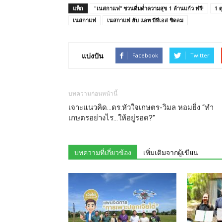
แท็ก
"เนสกาแฟ” ชวนดื่มด่ำความสุข 1 ล้านแก้ว ฟรี!
1 
เนสกาแฟ
เนสกาแฟ ฮับ แอท บีทีเอส ชิดลม
แบ่งปัน
Facebook
Twitter
บทความก่อนหน้านี้
เจาะแนวคิด…ดร.หัวใจเกษตร-วิมล หอมยิ่ง “ทำ
เกษตรอย่างไร…ให้อยู่รอด?”
บทความที่เกี่ยวข้อง
เพิ่มเติมจากผู้เขียน