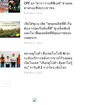
CPF ยก “คาราวานซีพีเอฟ” ช่วยลด
ค่าครองชีพประชาชน
สิงหาคม 5, 2026
เจียไต๋ชูแนวคิด “ทุกผลผลิตที่ดี เริ่ม
ต้นจากจุดเริ่มต้นที่ดี” ชูเมล็ดพันธุ์
แตงโม เพื่อผลผลิตที่มีคุณภาพของ
เกษตรกร
สิงหาคม 5, 2026
สยามคูโบต้า ดึงเทคโนโลยี AI ยก
ระดับบริการหลังการขายไร้รอยต่อ
เปิดโมเดล “เลือกคูโบต้า คุ้มค่าไม่รู้
จบ” การันตี 2 รางวัลระดับโลก
สิงหาคม 5, 2026