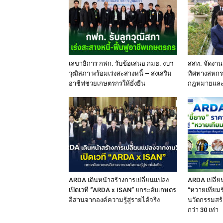
เลขาธิการ กฟก. รับข้อเสนอ กมธ. งบฯ
สสท. จัดงาน
วุฒิสภา พร้อมเร่งสะสางหนี้ – ส่งเสริม
ทิศทางสหกร
อาชีฟช่วยเกษตรกรให้ยั่งยืน
กฎหมายและ
ARDA เดินหน้าสร้างการเปลี่ยนแปลง
ARDA เปลี่ยน
เปิดเวที “ARDA x ISAN” ยกระดับเกษตร
“หวายเทียมรั
อีสานจากองค์ความรู้สู่รายได้จริง
นวัตกรรมสร้
กว่า 30 เท่า