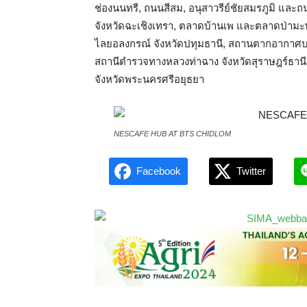
ช่องนนทรี, ถนนสีสม, อนุสาวรีย์ชัยสมรภูมิ และ
จังหวัดฉะเชิงเทรา, ตลาดบ้านเพ และตลาดป่ามะพ
ไลยอลงกรณ์ จังหวัดปทุมธานี, สถานตากอากาศบา
สถานีตำรวจทางหลวงท่าฉาง จังหวัดสุราษฎร์ธานี 
จังหวัดพระนครศรีอยุธยา
NESCAFE HUB AT BTS CHIDLOM
Facebook
Twitter