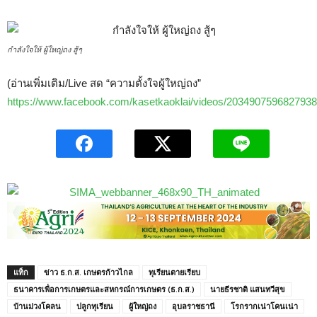
กำลังใจให้ ผู้ใหญ่ถง สู้ๆ
(อ่านเพิ่มเติม/Live สด “ความตั้งใจผู้ใหญ่ถง”
https://www.facebook.com/kasetkaoklai/videos/2034907596827938
แท็ก
ข่าว ธ.ก.ส. เกษตรก้าวไกล
ทุเรียนตายเรียบ
ธนาคารเพื่อการเกษตรและสหกรณ์การเกษตร (ธ.ก.ส.)
นายธีรชาติ แสนทวีสุข
บ้านม่วงโคลน
ปลูกทุเรียน
ผู้ใหญ่ถง
อุบลราชธานี
โรกรากเน่าโคนเน่า