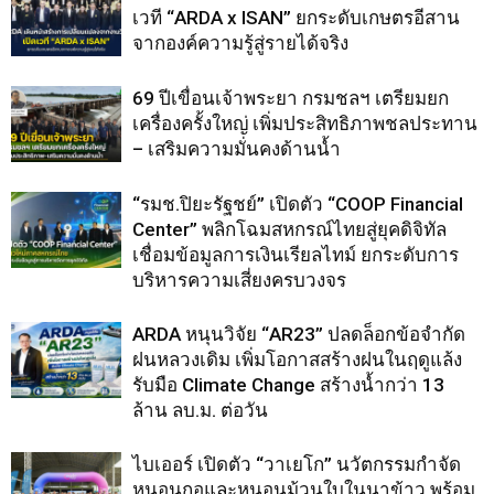
เวที “ARDA x ISAN” ยกระดับเกษตรอีสาน
จากองค์ความรู้สู่รายได้จริง
69 ปีเขื่อนเจ้าพระยา กรมชลฯ เตรียมยก
เครื่องครั้งใหญ่ เพิ่มประสิทธิภาพชลประทาน
– เสริมความมั่นคงด้านน้ำ
“รมช.ปิยะรัฐชย์” เปิดตัว “COOP Financial
Center” พลิกโฉมสหกรณ์ไทยสู่ยุคดิจิทัล
เชื่อมข้อมูลการเงินเรียลไทม์ ยกระดับการ
บริหารความเสี่ยงครบวงจร
ARDA หนุนวิจัย “AR23” ปลดล็อกข้อจำกัด
ฝนหลวงเดิม เพิ่มโอกาสสร้างฝนในฤดูแล้ง
รับมือ Climate Change สร้างน้ำกว่า 13
ล้าน ลบ.ม. ต่อวัน
ไบเออร์ เปิดตัว “วาเยโก” นวัตกรรมกำจัด
หนอนกอและหนอนม้วนใบในนาข้าว พร้อม