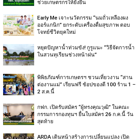
ช่วยเกษตรกรให้ยั่งยืน
Early Me เจาะนวัตกรรม “นมถั่วเหลืองผง
ออร์แกนิก” ยกระดับเครื่องดื่มสุขภาพ ตอบ
โจทย์ชีวิตยุคใหม่
หยุดปัญหาน้ำท่วมขัง! กูรูแนะ “วิธีจัดการน้ำ
ในสวนทุเรียนช่วงหน้าฝน”
พิพิธภัณฑ์การเกษตรฯ ชวนเที่ยวงาน “สาน
ต่องานแม่” เรียนฟรี ช้อปของดี 100 ร้าน 1 –
2 ส.ค.นี้
กฟก. เปิดรับสมัคร “ผู้ทรงคุณวุฒิ” ในคณะ
กรรมการกองทุนฯ ยื่นใบสมัคร 26 ก.ค.นี้ วัน
สุดท้าย
ARDA เดินหน้าสร้างการเปลี่ยนแปลง เปิด