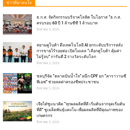
ข่าวที่น่าสนใจ
ธ.ก.ส. จัดกิจกรรมบริจาคโลหิต ในโอกาส “ธ.ก.ส.
ครบรอบ 60 ปี 1 ล้านซีซี 1 ล้านบาท
สิงหาคม 5, 2026
สยามคูโบต้า ดึงเทคโนโลยี AI ยกระดับบริการหลัง
การขายไร้รอยต่อ เปิดโมเดล “เลือกคูโบต้า คุ้มค่า
ไม่รู้จบ” การันตี 2 รางวัลระดับโลก
สิงหาคม 5, 2026
ชลบุรีจัด “ตลาดปันน้ำใจ” ผนึก CPF ยก “คาราวานซี
พีเอฟ” ช่วยลดค่าครองชีพประชาชน
สิงหาคม 5, 2026
เจียไต๋ชูแนวคิด “ทุกผลผลิตที่ดี เริ่มต้นจากจุดเริ่มต้น
ที่ดี” ชูเมล็ดพันธุ์แตงโม เพื่อผลผลิตที่มีคุณภาพของ
เกษตรกร
สิงหาคม 5, 2026