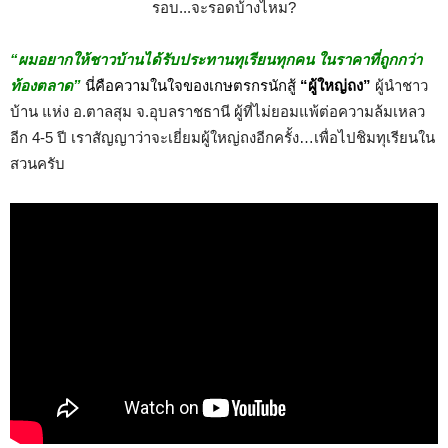
“ผมอยากให้ชาวบ้านได้รับประทานทุเรียนทุกคน ในราคาที่ถูกกว่า
ท้องตลาด”
นี่คือความในใจของเกษตรกรนักสู้
“ผู้ใหญ่ถง”
ผู้นำชาว
บ้าน แห่ง อ.ตาลสุม จ.อุบลราชธานี ผู้ที่ไม่ยอมแพ้ต่อความล้มเหลว
อีก 4-5 ปี เราสัญญาว่าจะเยี่ยมผู้ใหญ่ถงอีกครั้ง…เพื่อไปชิมทุเรียนใน
สวนครับ