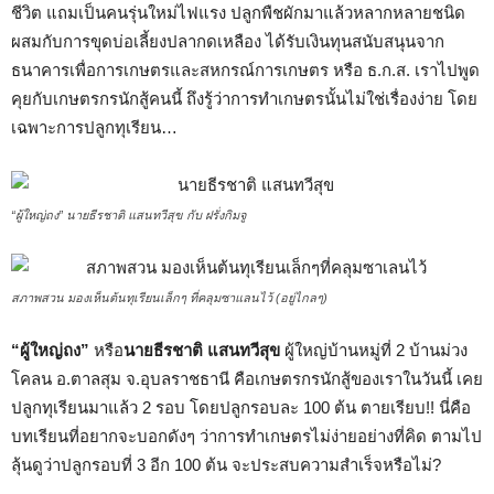
ชีวิต แถมเป็นคนรุ่นใหม่ไฟแรง ปลูกพืชผักมาแล้วหลากหลายชนิด
ผสมกับการขุดบ่อเลี้ยงปลากดเหลือง ได้รับเงินทุนสนับสนุนจาก
ธนาคารเพื่อการเกษตรและสหกรณ์การเกษตร หรือ ธ.ก.ส. เราไปพูด
คุยกับเกษตรกรนักสู้คนนี้ ถึงรู้ว่าการทำเกษตรนั้นไม่ใช่เรื่องง่าย โดย
เฉพาะการปลูกทุเรียน…
“ผู้ใหญ่ถง” นายธีรชาติ แสนทวีสุข กับ ฝรั่งกิมจู
สภาพสวน มองเห็นต้นทุเรียนเล็กๆ ที่คลุมซาแลนไว้ (อยู่ไกลๆ)
“ผู้ใหญ่ถง”
หรือ
นายธีรชาติ แสนทวีสุข
ผู้ใหญ่บ้านหมู่ที่ 2 บ้านม่วง
โคลน อ.ตาลสุม จ.อุบลราชธานี คือเกษตรกรนักสู้ของเราในวันนี้ เคย
ปลูกทุเรียนมาแล้ว 2 รอบ โดยปลูกรอบละ 100 ต้น ตายเรียบ!! นี่คือ
บทเรียนที่อยากจะบอกดังๆ ว่าการทำเกษตรไม่ง่ายอย่างที่คิด ตามไป
ลุ้นดูว่าปลูกรอบที่ 3 อีก 100 ต้น จะประสบความสำเร็จหรือไม่?