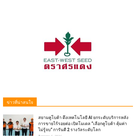
ข่าวที่น่าสนใจ
สยามคูโบต้า ดึงเทคโนโลยี AI ยกระดับบริการหลัง
การขายไร้รอยต่อ เปิดโมเดล “เลือกคูโบต้า คุ้มค่า
ไม่รู้จบ” การันตี 2 รางวัลระดับโลก