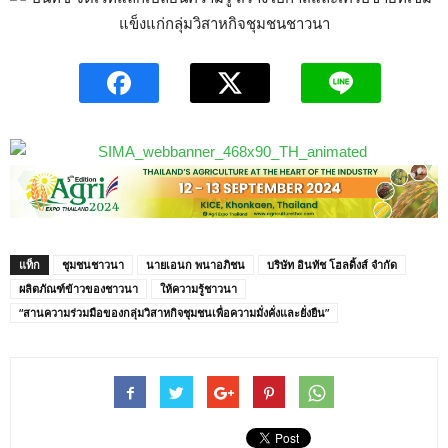
แท็ก
ชุมชนชาวนา
นายเอนก พนาอภิชน
บริษัท อินทัช โฮลดิ้งส์ จำกัด
ผลิตภัณฑ์ข้าวของชาวนา
ให้ความรู้ชาวนา
“สานความร่วมมือของกลุ่มวิสาหกิจชุมชนเพื่อความมั่งคั่งและยั่งยืน”