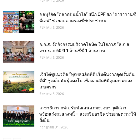
สิงหาคม 5, 2026
ชลบุรีจัด “ตลาดปันน้ำใจ” ผนึก CPF ยก “คาราวานซี
พีเอฟ” ช่วยลดค่าครองชีพประชาชน
สิงหาคม 5, 2026
ธ.ก.ส. จัดกิจกรรมบริจาคโลหิต ในโอกาส “ธ.ก.ส.
ครบรอบ 60 ปี 1 ล้านซีซี 1 ล้านบาท
สิงหาคม 5, 2026
เจียไต๋ชูแนวคิด “ทุกผลผลิตที่ดี เริ่มต้นจากจุดเริ่มต้น
ที่ดี” ชูเมล็ดพันธุ์แตงโม เพื่อผลผลิตที่มีคุณภาพของ
เกษตรกร
สิงหาคม 5, 2026
เลขาธิการ กฟก. รับข้อเสนอ กมธ. งบฯ วุฒิสภา
พร้อมเร่งสะสางหนี้ – ส่งเสริมอาชีฟช่วยเกษตรกรให้
ยั่งยืน
กรกฎาคม 31, 2026