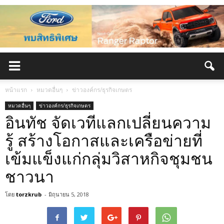
หน้าแรก
หมวดอื่นๆ
ข่าวองค์กร/ธุรกิจเกษตร
หมวดอื่นๆ
ข่าวองค์กร/ธุรกิจเกษตร
อินทัช จัดเวทีแลกเปลี่ยนความ
รู้ สร้างโอกาสและเครือข่ายที่
เข้มแข็งแก่กลุ่มวิสาหกิจชุมชน
ชาวนา
โดย
torzkrub
-
มิถุนายน 5, 2018