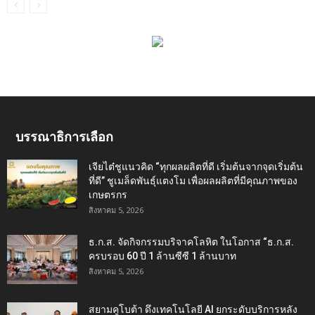
บรรณาธิการเลือก
เจียไต๋ชูแนวคิด “ทุกผลผลิตที่ดี เริ่มต้นจากจุดเริ่มต้น
ที่ดี” ชูเมล็ดพันธุ์แตงโม เพื่อผลผลิตที่มีคุณภาพของ
เกษตรกร
สิงหาคม 5, 2026
ธ.ก.ส. จัดกิจกรรมบริจาคโลหิต ในโอกาส “ธ.ก.ส.
ครบรอบ 60 ปี 1 ล้านซีซี 1 ล้านบาท
สิงหาคม 5, 2026
สยามคูโบต้า ดึงเทคโนโลยี AI ยกระดับบริการหลัง