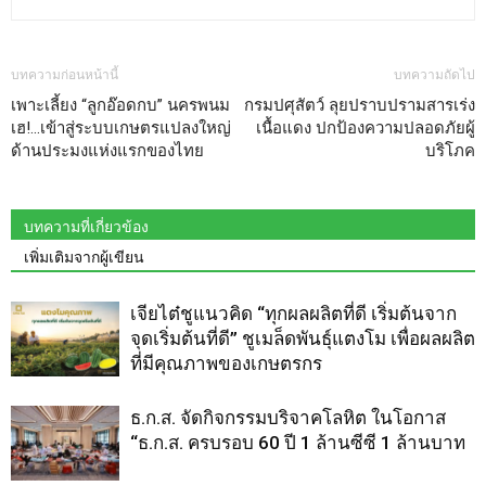
บทความก่อนหน้านี้
บทความถัดไป
เพาะเลี้ยง “ลูกอ๊อดกบ” นครพนม
กรมปศุสัตว์ ลุยปราบปรามสารเร่ง
เฮ!…เข้าสู่ระบบเกษตรแปลงใหญ่
เนื้อแดง ปกป้องความปลอดภัยผู้
ด้านประมงแห่งแรกของไทย
บริโภค
บทความที่เกี่ยวข้อง
เพิ่มเติมจากผู้เขียน
เจียไต๋ชูแนวคิด “ทุกผลผลิตที่ดี เริ่มต้นจาก
จุดเริ่มต้นที่ดี” ชูเมล็ดพันธุ์แตงโม เพื่อผลผลิต
ที่มีคุณภาพของเกษตรกร
ธ.ก.ส. จัดกิจกรรมบริจาคโลหิต ในโอกาส
“ธ.ก.ส. ครบรอบ 60 ปี 1 ล้านซีซี 1 ล้านบาท