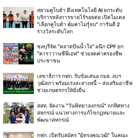
สยามคูโบต้า ดึงเทคโนโลยี AI ยกระดับ
บริการหลังการขายไร้รอยต่อ เปิดโมเดล
“เลือกคูโบต้า คุ้มค่าไม่รู้จบ” การันตี 2
รางวัลระดับโลก
ชลบุรีจัด “ตลาดปันน้ำใจ” ผนึก CPF ยก
“คาราวานซีพีเอฟ” ช่วยลดค่าครองชีพ
ประชาชน
เลขาธิการ กฟก. รับข้อเสนอ กมธ. งบฯ
วุฒิสภา พร้อมเร่งสะสางหนี้ – ส่งเสริมอาชีฟ
ช่วยเกษตรกรให้ยั่งยืน
สสท. จัดงาน “วันพิทยาลงกรณ์” ถกทิศทาง
สหกรณ์ แนวทางการแก้ไขกฎหมายและ
พัฒนาสหกรณ์
กฟก. เปิดรับสมัคร “ผู้ทรงคุณวุฒิ” ในคณะ