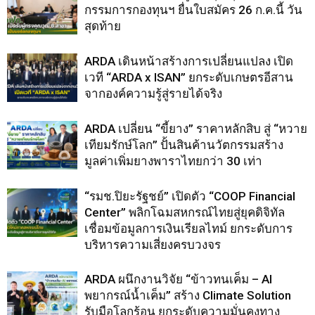
กรรมการกองทุนฯ ยื่นใบสมัคร 26 ก.ค.นี้ วัน
สุดท้าย
ARDA เดินหน้าสร้างการเปลี่ยนแปลง เปิด
เวที “ARDA x ISAN” ยกระดับเกษตรอีสาน
จากองค์ความรู้สู่รายได้จริง
ARDA เปลี่ยน “ขี้ยาง” ราคาหลักสิบ สู่ “หวาย
เทียมรักษ์โลก” ปั้นสินค้านวัตกรรมสร้าง
มูลค่าเพิ่มยางพาราไทยกว่า 30 เท่า
“รมช.ปิยะรัฐชย์” เปิดตัว “COOP Financial
Center” พลิกโฉมสหกรณ์ไทยสู่ยุคดิจิทัล
เชื่อมข้อมูลการเงินเรียลไทม์ ยกระดับการ
บริหารความเสี่ยงครบวงจร
ARDA ผนึกงานวิจัย “ข้าวทนเค็ม – AI
พยากรณ์น้ำเค็ม” สร้าง Climate Solution
รับมือโลกร้อน ยกระดับความมั่นคงทาง