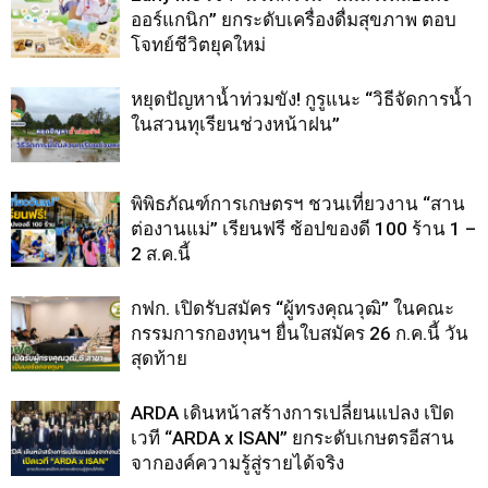
ออร์แกนิก” ยกระดับเครื่องดื่มสุขภาพ ตอบ
โจทย์ชีวิตยุคใหม่
หยุดปัญหาน้ำท่วมขัง! กูรูแนะ “วิธีจัดการน้ำ
ในสวนทุเรียนช่วงหน้าฝน”
พิพิธภัณฑ์การเกษตรฯ ชวนเที่ยวงาน “สาน
ต่องานแม่” เรียนฟรี ช้อปของดี 100 ร้าน 1 –
2 ส.ค.นี้
กฟก. เปิดรับสมัคร “ผู้ทรงคุณวุฒิ” ในคณะ
กรรมการกองทุนฯ ยื่นใบสมัคร 26 ก.ค.นี้ วัน
สุดท้าย
ARDA เดินหน้าสร้างการเปลี่ยนแปลง เปิด
เวที “ARDA x ISAN” ยกระดับเกษตรอีสาน
จากองค์ความรู้สู่รายได้จริง