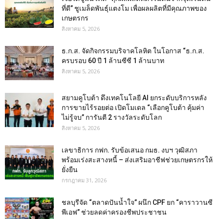
ที่ดี” ชูเมล็ดพันธุ์แตงโม เพื่อผลผลิตที่มีคุณภาพของ
เกษตรกร
สิงหาคม 5, 2026
ธ.ก.ส. จัดกิจกรรมบริจาคโลหิต ในโอกาส “ธ.ก.ส.
ครบรอบ 60 ปี 1 ล้านซีซี 1 ล้านบาท
สิงหาคม 5, 2026
สยามคูโบต้า ดึงเทคโนโลยี AI ยกระดับบริการหลัง
การขายไร้รอยต่อ เปิดโมเดล “เลือกคูโบต้า คุ้มค่า
ไม่รู้จบ” การันตี 2 รางวัลระดับโลก
สิงหาคม 5, 2026
เลขาธิการ กฟก. รับข้อเสนอ กมธ. งบฯ วุฒิสภา
พร้อมเร่งสะสางหนี้ – ส่งเสริมอาชีฟช่วยเกษตรกรให้
ยั่งยืน
กรกฎาคม 31, 2026
ชลบุรีจัด “ตลาดปันน้ำใจ” ผนึก CPF ยก “คาราวานซี
พีเอฟ” ช่วยลดค่าครองชีพประชาชน