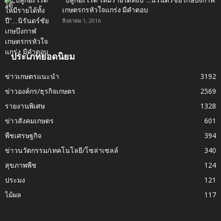
“ปลูกอะไรดี ให้มีรายได้ทั้งปี”…นิรันดร์ชัย เกษบึงกาฬ
เกษตรกรหัวใจแกร่ง มีคำตอบ
สิงหาคม 1, 2016
ประเภทยอดนิยม
ข่าวเกษตรแนะนำ
3192
ข่าวองค์กร/ธุรกิจเกษตร
2569
รายงานพิเศษ
1328
ข่าวสังคมเกษตร
601
พืชเศรษฐกิจ
394
ข่าวนวัตกรรม/เทคโนโลยี/โซล่าเซลล์
340
สุขภาพพืช
124
ประมง
121
ไม้ผล
117