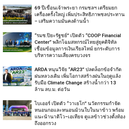
69 ปีเขื่อนเจ้าพระยา กรมชลฯ เตรียมยก
เครื่องครั้งใหญ่ เพิ่มประสิทธิภาพชลประทาน
– เสริมความมั่นคงด้านน้ำ
“รมช.ปิยะรัฐชย์” เปิดตัว “COOP Financial
Center” พลิกโฉมสหกรณ์ไทยสู่ยุคดิจิทัล
เชื่อมข้อมูลการเงินเรียลไทม์ ยกระดับการ
บริหารความเสี่ยงครบวงจร
ARDA หนุนวิจัย “AR23” ปลดล็อกข้อจำกัด
ฝนหลวงเดิม เพิ่มโอกาสสร้างฝนในฤดูแล้ง
รับมือ Climate Change สร้างน้ำกว่า 13
ล้าน ลบ.ม. ต่อวัน
ไบเออร์ เปิดตัว “วาเยโก” นวัตกรรมกำจัด
หนอนกอและหนอนม้วนใบในนาข้าว พร้อม
แนะนำนาติโว–เอเทียจ ดูแลข้าวช่วงตั้งท้อง
ถึงออกรวง