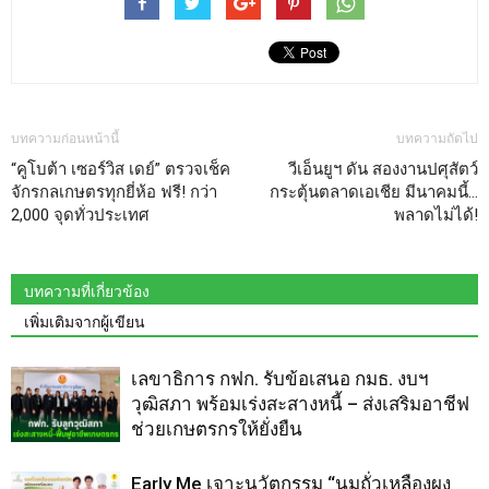
บทความก่อนหน้านี้
บทความถัดไป
“คูโบต้า เซอร์วิส เดย์” ตรวจเช็ค
วีเอ็นยูฯ ดัน สองงานปศุสัตว์
จักรกลเกษตรทุกยี่ห้อ ฟรี! กว่า
กระตุ้นตลาดเอเชีย มีนาคมนี้…
2,000 จุดทั่วประเทศ
พลาดไม่ได้!
บทความที่เกี่ยวข้อง
เพิ่มเติมจากผู้เขียน
เลขาธิการ กฟก. รับข้อเสนอ กมธ. งบฯ
วุฒิสภา พร้อมเร่งสะสางหนี้ – ส่งเสริมอาชีฟ
ช่วยเกษตรกรให้ยั่งยืน
Early Me เจาะนวัตกรรม “นมถั่วเหลืองผง