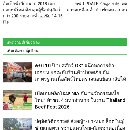
อิลเด็กซ์ เวียดนาม 2018 เผย
พช. UPDATE ข้อมูล จปฐ. ลด
กลยุทธ์ใหม่ ดึงกลุ่มผู้ซื้อปศุสัตว์
ความเหลี่อมล้ำ ก้าวข้ามความจน
กว่า 200 รายจากทั่วเอเชีย 14-16
มี.ค.
บทความที่เกี่ยวข้อง
เพิ่มเติมจากผู้เขียน
ครบ 10 ปี “ปศุสัตว์ OK” ผนึกหอการค้า-
เอกชน ยกระดับร้านค้าปลอดภัย ดัน
มาตรฐานเนื้อสัตว์ไทยตรวจสอบย้อนกลับได้
เปิดเกมพลิกโฉม! NIA ดัน “นวัตกรรมเนื้อ
ไทย” ท้าชน 4 มหาอำนาจ ในงาน Thailand
Beef Fest 2026
ปศุสัตว์ติดจรวด! ส่งหญ้า-ยา-หมอ ล็อตใหญ่
ช่วยเกษตรกรชายแดนไทย-กัมพูชาต่อเนื่อง