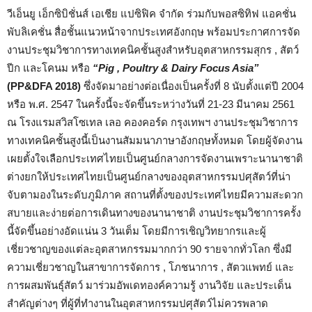
วีเอ็นยู เอ็กซิบิชั่นส์ เอเชีย แปซิฟิค จำกัด ร่วมกับพอสซิทิฟ แอคชั่น
พับลิเคชั่น สื่อชั้นแนวหน้าจากประเทศอังกฤษ พร้อมประกาศการจัด
งานประชุมวิชาการทางเทคนิคชั้นสูงสำหรับอุตสาหกรรมสุกร , สัตว์
ปีก และโคนม หรือ
“Pig , Poultry & Dairy Focus Asia”
(PP&DFA 2018)
ซึ่งจัดมาอย่างต่อเนื่องเป็นครั้งที่ 8 นับตั้งแต่ปี 2004
หรือ พ.ศ. 2547 ในครั้งนี้จะจัดขึ้นระหว่างวันที่ 21-23 มีนาคม 2561
ณ โรงแรมสวิสโซเทล เลอ คองคอร์ด กรุงเทพฯ งานประชุมวิชาการ
ทางเทคนิคชั้นสูงนี้เป็นงานสัมมนาภาษาอังกฤษทั้งหมด โดยผู้จัดงาน
เผยตั้งใจเลือกประเทศไทยเป็นศูนย์กลางการจัดงานเพราะนานาชาติ
ต่างยกให้ประเทศไทยเป็นศูนย์กลางของอุตสาหกรรมปศุสัตว์ที่น่า
จับตามองในระดับภูมิภาค สถานที่ตั้งของประเทศไทยมีความสะดวก
สบายและง่ายต่อการเดินทางของนานาชาติ งานประชุมวิชาการครั้ง
นี้จัดขึ้นอย่างอัดแน่น 3 วันเต็ม โดยมีการเชิญวิทยากรและผู้
เชี่ยวชาญของแต่ละอุตสาหกรรมมากกว่า 90 รายจากทั่วโลก ซึ่งมี
ความเชี่ยวชาญในสาขาการจัดการ , โภชนาการ , สัตวแพทย์ และ
การผสมพันธุ์สัตว์ มาร่วมอัพเดทองค์ความรู้ งานวิจัย และประเด็น
สำคัญต่างๆ ที่ผู้ที่ทำงานในอุตสาหกรรมปศุสัตว์ไม่ควรพลาด