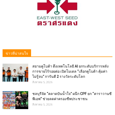
ข่าวที่น่าสนใจ
สยามคูโบต้า ดึงเทคโนโลยี AI ยกระดับบริการหลัง
การขายไร้รอยต่อ เปิดโมเดล “เลือกคูโบต้า คุ้มค่า
ไม่รู้จบ” การันตี 2 รางวัลระดับโลก
สิงหาคม 5, 2026
ชลบุรีจัด “ตลาดปันน้ำใจ” ผนึก CPF ยก “คาราวานซี
พีเอฟ” ช่วยลดค่าครองชีพประชาชน
สิงหาคม 5, 2026