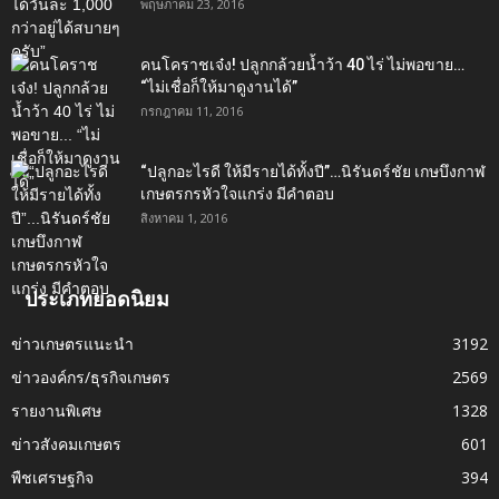
พฤษภาคม 23, 2016
คนโคราชเจ๋ง! ปลูกกล้วยน้ำว้า 40 ไร่ ไม่พอขาย…
“ไม่เชื่อก็ให้มาดูงานได้”‬
กรกฎาคม 11, 2016
“ปลูกอะไรดี ให้มีรายได้ทั้งปี”…นิรันดร์ชัย เกษบึงกาฬ
เกษตรกรหัวใจแกร่ง มีคำตอบ
สิงหาคม 1, 2016
ประเภทยอดนิยม
ข่าวเกษตรแนะนำ
3192
ข่าวองค์กร/ธุรกิจเกษตร
2569
รายงานพิเศษ
1328
ข่าวสังคมเกษตร
601
พืชเศรษฐกิจ
394