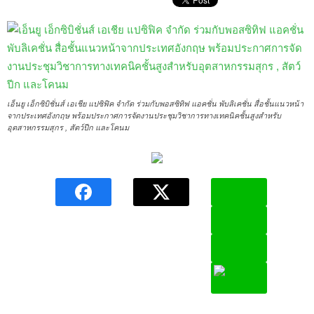
เอ็นยู เอ็กซิบิชั่นส์ เอเชีย แปซิฟิค จำกัด ร่วมกับพอสซิทิฟ แอคชั่น พับลิเคชั่น สื่อชั้นแนวหน้า
จากประเทศอังกฤษ พร้อมประกาศการจัดงานประชุมวิชาการทางเทคนิคชั้นสูงสำหรับ
อุตสาหกรรมสุกร , สัตว์ปีก และโคนม