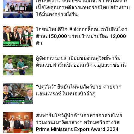
กรมปศุสัตว์ จับมือซีพี แอ็กซ์ตร้า หนุนตลาด
เนื้อโคคุณภาพดีจากเกษตรกรไทย สร้างราย
ได้มั่นคงอย่างยั่งยืน
ไก่ชนไทยตีปีก !!! ส่งออกล็อตแรกไปอินโดฯ
ตัวละ150,000 บาท เป้าหมายปีละ 12,000
ตัว
ผู้จัดการ ธ.ก.ส. เยี่ยมชมงานสุวิทย์ฟาร์ม
ต้นแบบฟาร์มเป็ดออแกนิก จ.อุบลราชธานี
“ปศุสัตว์” ยืนยันไม่พบสัตว์ป่วย-ตายจาก
แอนแทรกซ์ในหนองบัวลำภู
สหฟาร์มโชว์ผู้นำด้านอาหารฮาลาลไทย
ร่วมงานเมาลิดกลางฯ พร้อมคว้ารางวัล
Prime Minister’s Export Award 2024