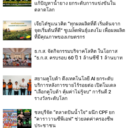
แก้ปัญหาน้ำยาง ยกระดับการแข่งขันใน
ตลาดโลก
เจียไต๋ชูแนวคิด “ทุกผลผลิตที่ดี เริ่มต้นจาก
จุดเริ่มต้นที่ดี” ชูเมล็ดพันธุ์แตงโม เพื่อผลผลิต
ที่มีคุณภาพของเกษตรกร
ธ.ก.ส. จัดกิจกรรมบริจาคโลหิต ในโอกาส
“ธ.ก.ส. ครบรอบ 60 ปี 1 ล้านซีซี 1 ล้านบาท
สยามคูโบต้า ดึงเทคโนโลยี AI ยกระดับ
บริการหลังการขายไร้รอยต่อ เปิดโมเดล
“เลือกคูโบต้า คุ้มค่าไม่รู้จบ” การันตี 2
รางวัลระดับโลก
ชลบุรีจัด “ตลาดปันน้ำใจ” ผนึก CPF ยก
“คาราวานซีพีเอฟ” ช่วยลดค่าครองชีพ
ประชาชน