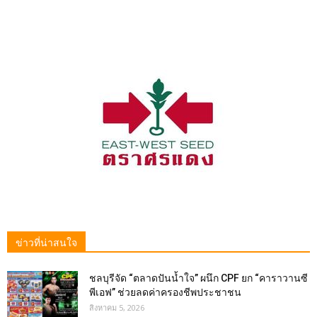
ข่าวที่น่าสนใจ
ชลบุรีจัด “ตลาดปันน้ำใจ” ผนึก CPF ยก “คาราวานซี
พีเอฟ” ช่วยลดค่าครองชีพประชาชน
สิงหาคม 5, 2026