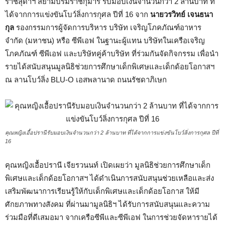
ราชสุดาฯ สยามบรมราชกุมารี รับมอบเงินจำนวนกว่า 2 ล้านบาท ที่
ได้จากการแข่งขันโบว์ลิ่งการกุศล ปีที่ 16 จาก
นายวรวิทย์ เจนธนา
กุล
รองกรรมการผู้จัดการบริหาร บริษัท เจริญโภคภัณฑ์อาหาร
จำกัด (มหาชน) หรือ ซีพีเอฟ ในฐานะผู้แทน บริษัทในเครือเจริญ
โภคภัณฑ์ ซีพีเอฟ และบริษัทคู่ค้าบริษัท ที่ร่วมกันจัดกิจกรรม เพื่อนำ
รายได้สนับสนุนมูลนิธิช่วยการศึกษาเด็กพิเศษและเด็กด้อยโอกาสฯ
ณ ลานโบว์ลิ่ง BLU-O เอสพลานาด ถนนรัชดาภิเษก
คุณหญิงเอื้อปรานีรับมอบเงินจำนวนกว่า 2 ล้านบาท ที่ได้จากการแข่งขันโบว์ลิ่งการกุศล ปีที่
16
คุณหญิงเอื้อปรานี เจียรวนนท์ เปิดเผยว่า มูลนิธิช่วยการศึกษาเด็ก
พิเศษและเด็กด้อยโอกาสฯ ได้ดำเนินการสนับสนุนช่วยเหลือและส่ง
เสริมพัฒนาการเรียนรู้ให้กับเด็กพิเศษและเด็กด้อยโอกาส ให้มี
ศักยภาพทางสังคม ที่ผ่านมามูลนิธิฯ ได้รับการสนับสนุนและความ
ร่วมมือที่ดีเสมอมา จากเครือซีพีและซีพีเอฟ ในการช่วยจัดหารายได้