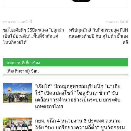
บทความก่อนหน้านี้
บทความถัดไป
ชมไอเดียดีๆ 35ปีศรแดง “ปลูกผัก
ทริปสุดมันส์ กับกิจกรรมสุด FUN
เป็นไม้ประดับ”…พื้นที่จำกัดแค่
ฉลองส่งท้ายปี กับ คูโบต้า ฮั้วเฮง
ไหนก็สวยได้
หลี
บทความที่เกี่ยวข้อง
เพิ่มเติมจากผู้เขียน
“เจียไต๋” ปักหมุดสุพรรณบุรี! ผนึก “นาเฮีย
ใช้” เปิดแปลงโชว์ “โซลูชันนาข้าว” ขับ
เคลื่อนการทำนาอย่างเป็นระบบ ยกระดับ
เกษตรกรไทย
กยท. ผนึก 4 หน่วยงาน 3 ประเทศ ลงนาม
วิจัย “ระบบกรีดยางความถี่ต่ำ” ชูนวัตกรรม