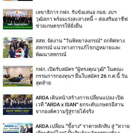
เลขาธิการ กฟก. รับข้อเสนอ กมธ. งบฯ
วุฒิสภา พร้อมเร่งสะสางหนี้ – ส่งเสริมอาชีฟ
ช่วยเกษตรกรให้ยั่งยืน
สสท. จัดงาน “วันพิทยาลงกรณ์” ถกทิศทาง
สหกรณ์ แนวทางการแก้ไขกฎหมายและ
พัฒนาสหกรณ์
กฟก. เปิดรับสมัคร “ผู้ทรงคุณวุฒิ” ในคณะ
กรรมการกองทุนฯ ยื่นใบสมัคร 26 ก.ค.นี้ วัน
สุดท้าย
ARDA เดินหน้าสร้างการเปลี่ยนแปลง เปิด
เวที “ARDA x ISAN” ยกระดับเกษตรอีสาน
จากองค์ความรู้สู่รายได้จริง
ARDA เปลี่ยน “ขี้ยาง” ราคาหลักสิบ สู่ “หวาย