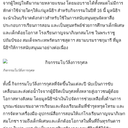
จากผู้ใหญ่ใจดีมากมายหลายแขนง โดยมอบรายได้ทั้งหมดไม่มีการ
หักค่าใช้จ่ายใดๆให้แก่มูลนิธิฯ สำหรับกิจกรรมในปีที่ 16 นี้ มูลนิธิฯ
จะนำเงินบริจาคดังกล่าวสำหรับใช้ในการสนับสนุนทุนจัดหาสื่อ
ประกอบการเรียนการสอน และเป็นทุนทรัพย์ช่วยการศึกษาเด็กพิเศษ
และเด็กด้อยโอกาส โรงเรียนกาญจนาภิเษกสมโภช ในพระราชู
ปถัมป์ของ สมเด็จพระเทพรัตนราชสุดาฯ สยามบรมราชกุมารี ที่มูล
นิธิฯให้การสนับสนุนมาอย่างต่อเนื่อง
กิจกรรมโบว์ลิ่งการกุศล
ทั้งนี้ กิจกรรมโบว์ลิ่งการกุศลที่จัดขึ้นในแต่ละปี นับเป็นการขับ
เคลื่อนและส่งต่อน้ำใจจากผู้มีจิตเป็นกุศลทั้งหลายสู่เยาวชนผู้ด้อย
โอกาสทางสังคม โดยมูลนิธิฯนำเงินไปจัดการช่วยเหลือทั้งด้านการ
บูรณะซ่อมแซมอาคารเรียนและห้องเรียนเดิมที่ชำรุดทรุดโทรม และ
การจัดหาเครื่องมือ-อุปกรณ์สื่อการสอนให้แก่โรงเรียนกาญจนาภิเษก
สมโภชฯ รวมถึงเด็กพิเศษและเด็กด้อยโอกาสในพื้นที่ถิ่นทุรกันดาร