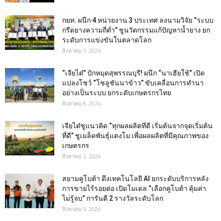
กยท. ผนึก 4 หน่วยงาน 3 ประเทศ ลงนามวิจัย “ระบบ
กรีดยางความถี่ต่ำ” ชูนวัตกรรมแก้ปัญหาน้ำยาง ยก
ระดับการแข่งขันในตลาดโลก
สิงหาคม 7, 2026
“เจียไต๋” ปักหมุดสุพรรณบุรี! ผนึก “นาเฮียใช้” เปิด
แปลงโชว์ “โซลูชันนาข้าว” ขับเคลื่อนการทำนา
อย่างเป็นระบบ ยกระดับเกษตรกรไทย
สิงหาคม 8, 2026
เจียไต๋ชูแนวคิด “ทุกผลผลิตที่ดี เริ่มต้นจากจุดเริ่มต้น
ที่ดี” ชูเมล็ดพันธุ์แตงโม เพื่อผลผลิตที่มีคุณภาพของ
เกษตรกร
สิงหาคม 5, 2026
สยามคูโบต้า ดึงเทคโนโลยี AI ยกระดับบริการหลัง
การขายไร้รอยต่อ เปิดโมเดล “เลือกคูโบต้า คุ้มค่า
ไม่รู้จบ” การันตี 2 รางวัลระดับโลก
สิงหาคม 5, 2026