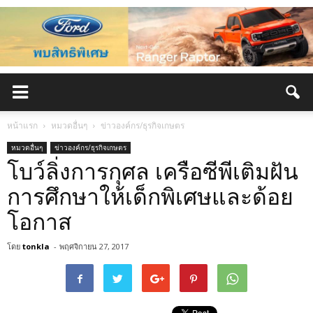
หน้าแรก
หมวดอื่นๆ
ข่าวองค์กร/ธุรกิจเกษตร
หมวดอื่นๆ
ข่าวองค์กร/ธุรกิจเกษตร
โบว์ลิ่งการกุศล เครือซีพีเติมฝัน
การศึกษาให้เด็กพิเศษและด้อย
โอกาส
โดย
tonkla
-
พฤศจิกายน 27, 2017