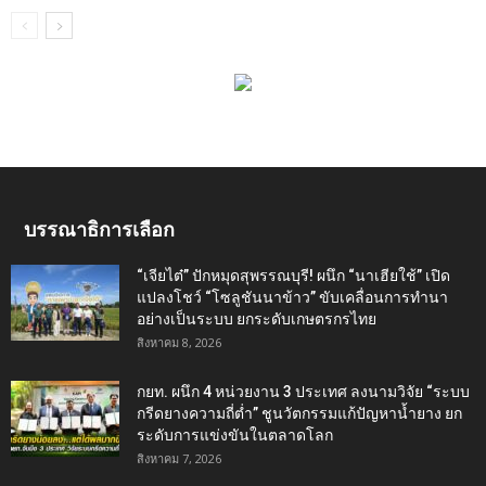
บรรณาธิการเลือก
“เจียไต๋” ปักหมุดสุพรรณบุรี! ผนึก “นาเฮียใช้” เปิด
แปลงโชว์ “โซลูชันนาข้าว” ขับเคลื่อนการทำนา
อย่างเป็นระบบ ยกระดับเกษตรกรไทย
สิงหาคม 8, 2026
กยท. ผนึก 4 หน่วยงาน 3 ประเทศ ลงนามวิจัย “ระบบ
กรีดยางความถี่ต่ำ” ชูนวัตกรรมแก้ปัญหาน้ำยาง ยก
ระดับการแข่งขันในตลาดโลก
สิงหาคม 7, 2026