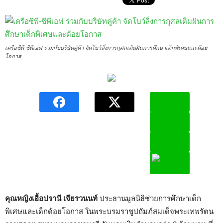
เครือซีพี-ซีพีเอฟ ร่วมกับบริษัทคู่ค้า จัดโบว์ลิ่งการกุศลเติมฝันการศึกษาเด็กพิเศษและด้อย
โอกาส
คุณหญิงเอื้อปรานี เจียรวนนท์
ประธานมูลนิธิช่วยการศึกษาเด็ก
พิเศษและเด็กด้อยโอกาส ในพระบรมราชูปถัมภ์สมเด็จพระเทพรัตน