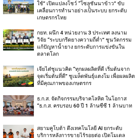
ใช้” เปิดแปลงโชว์ “โซลูชันนาข้าว” ขับ
เคลื่อนการทำนาอย่างเป็นระบบ ยกระดับ
เกษตรกรไทย
กยท. ผนึก 4 หน่วยงาน 3 ประเทศ ลงนาม
วิจัย “ระบบกรีดยางความถี่ต่ำ” ชูนวัตกรรม
แก้ปัญหาน้ำยาง ยกระดับการแข่งขันใน
ตลาดโลก
เจียไต๋ชูแนวคิด “ทุกผลผลิตที่ดี เริ่มต้นจาก
จุดเริ่มต้นที่ดี” ชูเมล็ดพันธุ์แตงโม เพื่อผลผลิต
ที่มีคุณภาพของเกษตรกร
ธ.ก.ส. จัดกิจกรรมบริจาคโลหิต ในโอกาส
“ธ.ก.ส. ครบรอบ 60 ปี 1 ล้านซีซี 1 ล้านบาท
สยามคูโบต้า ดึงเทคโนโลยี AI ยกระดับ
บริการหลังการขายไร้รอยต่อ เปิดโมเดล