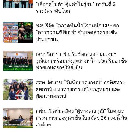
“เลือกคูโบต้า คุ้มค่าไม่รู้จบ” การันตี 2
รางวัลระดับโลก
ชลบุรีจัด “ตลาดปันน้ำใจ” ผนึก CPF ยก
“คาราวานซีพีเอฟ” ช่วยลดค่าครองชีพ
ประชาชน
เลขาธิการ กฟก. รับข้อเสนอ กมธ. งบฯ
วุฒิสภา พร้อมเร่งสะสางหนี้ – ส่งเสริมอาชีฟ
ช่วยเกษตรกรให้ยั่งยืน
สสท. จัดงาน “วันพิทยาลงกรณ์” ถกทิศทาง
สหกรณ์ แนวทางการแก้ไขกฎหมายและ
พัฒนาสหกรณ์
กฟก. เปิดรับสมัคร “ผู้ทรงคุณวุฒิ” ในคณะ
กรรมการกองทุนฯ ยื่นใบสมัคร 26 ก.ค.นี้ วัน
สุดท้าย