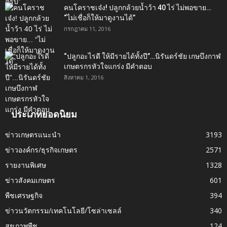
คนโคราชเจ๋ง! ปลูกกล้วยน้ำว้า 40 ไร่ ไม่พอขาย…
“ไม่เชื่อก็ให้มาดูงานได้”‬
กรกฎาคม 11, 2016
“ปลูกอะไรดี ให้มีรายได้ทั้งปี”…นิรันดร์ชัย เกษบึงกาฬ
เกษตรกรหัวใจแกร่ง มีคำตอบ
สิงหาคม 1, 2016
ประเภทยอดนิยม
ข่าวเกษตรแนะนำ
3193
ข่าวองค์กร/ธุรกิจเกษตร
2571
รายงานพิเศษ
1328
ข่าวสังคมเกษตร
601
พืชเศรษฐกิจ
394
ข่าวนวัตกรรม/เทคโนโลยี/โซล่าเซลล์
340
สุขภาพพืช
124