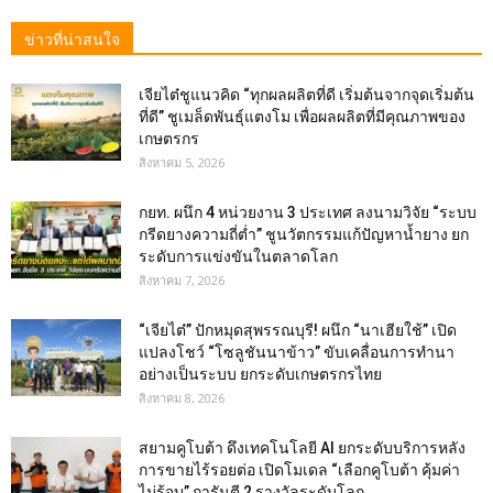
ข่าวที่น่าสนใจ
เจียไต๋ชูแนวคิด “ทุกผลผลิตที่ดี เริ่มต้นจากจุดเริ่มต้น
ที่ดี” ชูเมล็ดพันธุ์แตงโม เพื่อผลผลิตที่มีคุณภาพของ
เกษตรกร
สิงหาคม 5, 2026
กยท. ผนึก 4 หน่วยงาน 3 ประเทศ ลงนามวิจัย “ระบบ
กรีดยางความถี่ต่ำ” ชูนวัตกรรมแก้ปัญหาน้ำยาง ยก
ระดับการแข่งขันในตลาดโลก
สิงหาคม 7, 2026
“เจียไต๋” ปักหมุดสุพรรณบุรี! ผนึก “นาเฮียใช้” เปิด
แปลงโชว์ “โซลูชันนาข้าว” ขับเคลื่อนการทำนา
อย่างเป็นระบบ ยกระดับเกษตรกรไทย
สิงหาคม 8, 2026
สยามคูโบต้า ดึงเทคโนโลยี AI ยกระดับบริการหลัง
การขายไร้รอยต่อ เปิดโมเดล “เลือกคูโบต้า คุ้มค่า
ไม่รู้จบ” การันตี 2 รางวัลระดับโลก