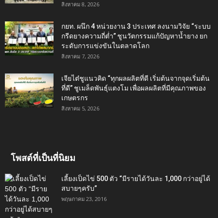
สิงหาคม 8, 2026
กยท. ผนึก 4 หน่วยงาน 3 ประเทศ ลงนามวิจัย “ระบบ
กรีดยางความถี่ต่ำ” ชูนวัตกรรมแก้ปัญหาน้ำยาง ยก
ระดับการแข่งขันในตลาดโลก
สิงหาคม 7, 2026
เจียไต๋ชูแนวคิด “ทุกผลผลิตที่ดี เริ่มต้นจากจุดเริ่มต้น
ที่ดี” ชูเมล็ดพันธุ์แตงโม เพื่อผลผลิตที่มีคุณภาพของ
เกษตรกร
สิงหาคม 5, 2026
โพสต์ที่เป็นที่นิยม
เลี้ยงเป็ดไข่ 500 ตัว “มีรายได้วันละ 1,000 กว่าอยู่ได้
สบายๆครับ”
พฤษภาคม 23, 2016