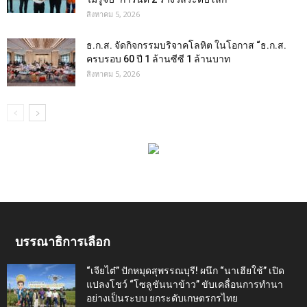
สิงหาคม 5, 2026
ธ.ก.ส. จัดกิจกรรมบริจาคโลหิต ในโอกาส “ธ.ก.ส.
ครบรอบ 60 ปี 1 ล้านซีซี 1 ล้านบาท
สิงหาคม 5, 2026
บรรณาธิการเลือก
“เจียไต๋” ปักหมุดสุพรรณบุรี! ผนึก “นาเฮียใช้” เปิด
แปลงโชว์ “โซลูชันนาข้าว” ขับเคลื่อนการทำนา
อย่างเป็นระบบ ยกระดับเกษตรกรไทย