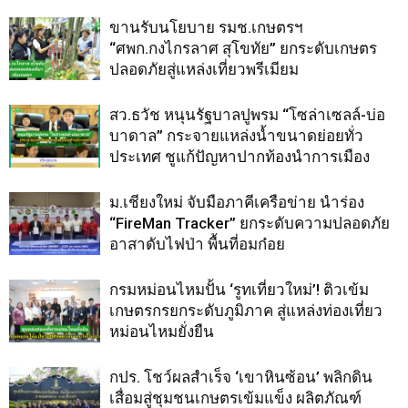
ขานรับนโยบาย รมช.เกษตรฯ
“ศพก.กงไกรลาศ สุโขทัย” ยกระดับเกษตร
ปลอดภัยสู่แหล่งเที่ยวพรีเมียม
สว.ธวัช หนุนรัฐบาลปูพรม “โซล่าเซลล์-บ่อ
บาดาล” กระจายแหล่งน้ำขนาดย่อยทั่ว
ประเทศ ชูแก้ปัญหาปากท้องนำการเมือง
ม.เชียงใหม่ จับมือภาคีเครือข่าย นำร่อง
“FireMan Tracker” ยกระดับความปลอดภัย
อาสาดับไฟป่า พื้นที่อมก๋อย
กรมหม่อนไหมปั้น ‘รูทเที่ยวใหม่’! ติวเข้ม
เกษตรกรยกระดับภูมิภาค สู่แหล่งท่องเที่ยว
หม่อนไหมยั่งยืน
กปร. โชว์ผลสำเร็จ ‘เขาหินซ้อน’ พลิกดิน
เสื่อมสู่ชุมชนเกษตรเข้มแข็ง ผลิตภัณฑ์