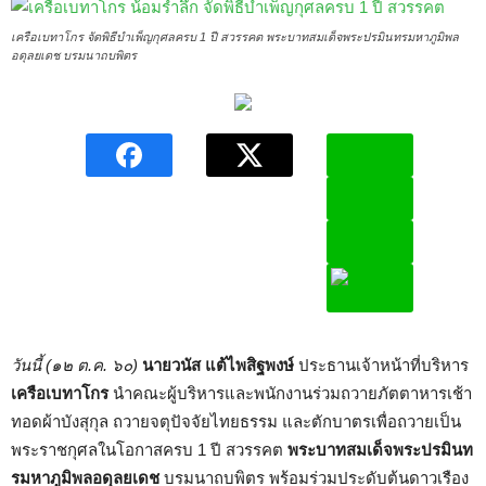
เครือเบทาโกร จัดพิธีบำเพ็ญกุศลครบ 1 ปี สวรรคต พระบาทสมเด็จพระปรมินทรมหาภูมิพล
อดุลยเดช บรมนาถบพิตร
วันนี้ (๑๒ ต.ค. ๖๐)
นายวนัส แต้ไพสิฐพงษ์
ประธานเจ้าหน้าที่บริหาร
เครือเบทาโกร
นำคณะผู้บริหารและพนักงานร่วมถวายภัตตาหารเช้า
ทอดผ้าบังสุกุล ถวายจตุปัจจัยไทยธรรม และตักบาตรเพื่อถวายเป็น
พระราชกุศลในโอกาสครบ
1
ปี สวรรคต
พระบาทสมเด็จพระปรมินท
รมหาภูมิพลอดุลยเดช
บรมนาถบพิตร พร้อมร่วมประดับต้นดาวเรือง