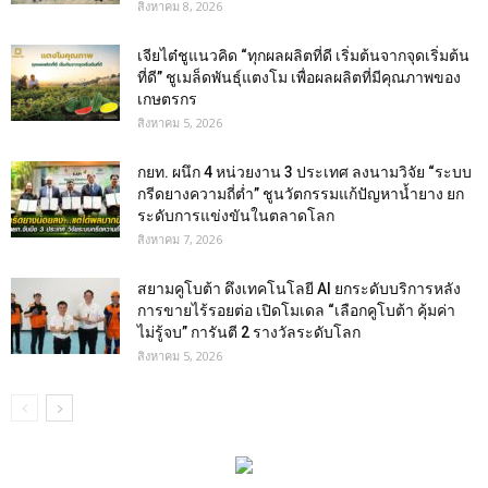
สิงหาคม 8, 2026
เจียไต๋ชูแนวคิด “ทุกผลผลิตที่ดี เริ่มต้นจากจุดเริ่มต้น
ที่ดี” ชูเมล็ดพันธุ์แตงโม เพื่อผลผลิตที่มีคุณภาพของ
เกษตรกร
สิงหาคม 5, 2026
กยท. ผนึก 4 หน่วยงาน 3 ประเทศ ลงนามวิจัย “ระบบ
กรีดยางความถี่ต่ำ” ชูนวัตกรรมแก้ปัญหาน้ำยาง ยก
ระดับการแข่งขันในตลาดโลก
สิงหาคม 7, 2026
สยามคูโบต้า ดึงเทคโนโลยี AI ยกระดับบริการหลัง
การขายไร้รอยต่อ เปิดโมเดล “เลือกคูโบต้า คุ้มค่า
ไม่รู้จบ” การันตี 2 รางวัลระดับโลก
สิงหาคม 5, 2026