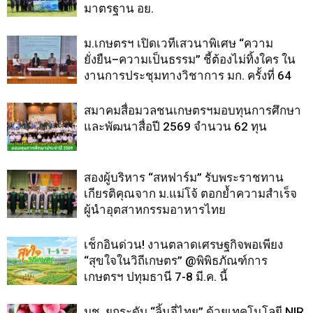
มาตรฐาน อย.
ม.เกษตรฯ เปิดเวทีเสวนาพิเศษ “ความ
ยั่งยืน–ความเป็นธรรม” ชี้ต้องไม่ทิ้งใคร ใน
งานการประชุมทางวิชาการ มก. ครั้งที่ 64
สมาคมสื่อมวลชนเกษตรฯมอบทุนการศึกษา
และพัฒนาสื่อปี 2569 จำนวน 62 ทุน
สองผู้บริหาร “สหฟาร์ม” รับพระราชทาน
เกียรติคุณจาก ม.แม่โจ้ ตอกย้ำความสำเร็จ
ผู้นำอุตสาหกรรมอาหารไทย
เช็กอินด่วน! งานตลาดเศรษฐกิจพอเพียง
“สุขใจในวิถีเกษตร” @พิพิธภัณฑ์การ
เกษตรฯ ปทุมธานี 7-8 มี.ค. นี้
มช. ยกระดับ “ลิ้นจี่ไทย” ด้วยเทคโนโลยี NIR