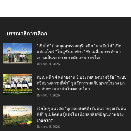
บรรณาธิการเลือก
“เจียไต๋” ปักหมุดสุพรรณบุรี! ผนึก “นาเฮียใช้” เปิด
แปลงโชว์ “โซลูชันนาข้าว” ขับเคลื่อนการทำนา
อย่างเป็นระบบ ยกระดับเกษตรกรไทย
สิงหาคม 8, 2026
กยท. ผนึก 4 หน่วยงาน 3 ประเทศ ลงนามวิจัย “ระบบ
กรีดยางความถี่ต่ำ” ชูนวัตกรรมแก้ปัญหาน้ำยาง ยก
ระดับการแข่งขันในตลาดโลก
สิงหาคม 7, 2026
เจียไต๋ชูแนวคิด “ทุกผลผลิตที่ดี เริ่มต้นจากจุดเริ่มต้น
ที่ดี” ชูเมล็ดพันธุ์แตงโม เพื่อผลผลิตที่มีคุณภาพของ
เกษตรกร
สิงหาคม 5, 2026