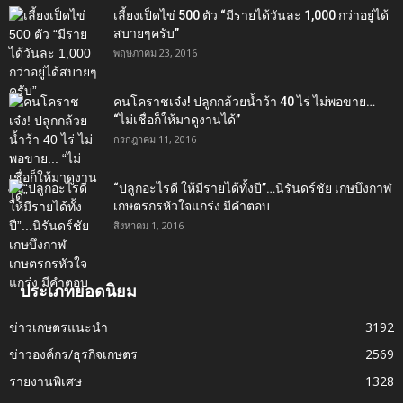
เลี้ยงเป็ดไข่ 500 ตัว “มีรายได้วันละ 1,000 กว่าอยู่ได้
สบายๆครับ”
พฤษภาคม 23, 2016
คนโคราชเจ๋ง! ปลูกกล้วยน้ำว้า 40 ไร่ ไม่พอขาย…
“ไม่เชื่อก็ให้มาดูงานได้”‬
กรกฎาคม 11, 2016
“ปลูกอะไรดี ให้มีรายได้ทั้งปี”…นิรันดร์ชัย เกษบึงกาฬ
เกษตรกรหัวใจแกร่ง มีคำตอบ
สิงหาคม 1, 2016
ประเภทยอดนิยม
ข่าวเกษตรแนะนำ
3192
ข่าวองค์กร/ธุรกิจเกษตร
2569
รายงานพิเศษ
1328