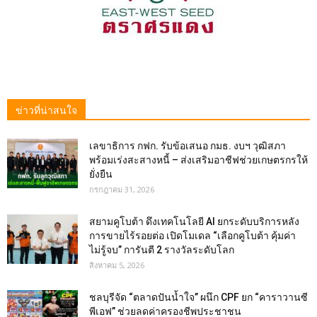
ข่าวที่น่าสนใจ
เลขาธิการ กฟก. รับข้อเสนอ กมธ. งบฯ วุฒิสภา
พร้อมเร่งสะสางหนี้ – ส่งเสริมอาชีฟช่วยเกษตรกรให้
ยั่งยืน
กรกฎาคม 31, 2026
สยามคูโบต้า ดึงเทคโนโลยี AI ยกระดับบริการหลัง
การขายไร้รอยต่อ เปิดโมเดล “เลือกคูโบต้า คุ้มค่า
ไม่รู้จบ” การันตี 2 รางวัลระดับโลก
สิงหาคม 5, 2026
ชลบุรีจัด “ตลาดปันน้ำใจ” ผนึก CPF ยก “คาราวานซี
พีเอฟ” ช่วยลดค่าครองชีพประชาชน