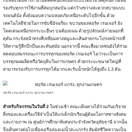
กับห้องโดยสารภายในที่คิดค้นและออกแบบโดยใช้วัสดุทนทานเพื่อ
รองรับทุกการใช้งานที่สมบุกสมบัน แต่กว้างขวางสะดวกสบายแบบ
รถยนต์นั่ง ทั้งยังมอบความปลอดภัยเหนือระดับไปอีกขั้น ด้วย
เทคโนโลยีช่วยในการขับขี่อัจฉริยะ ขบวนของฟอร์ด เรนเจอร์ ยัง
โดดเด่นเหนือรถกระบะอื่นๆ บนท้องถนน ด้วยรูปลักษณ์ภายนอกที่
ดุดัน กระจังหน้าทรงสี่เหลี่ยมคางหมูและเส้นสายกระโปรงหน้ารถที่
ให้ความรู้สึกบึกบึนและทันสมัย นอกจากนี้ คณะสื่อมวลชนยังได้ร่วม
ทดสอบสมรรถนะการบรรทุกของฟอร์ด เรนเจอร์ ไม่ว่าจะเป็นการ
บรรทุกผลผลิตหรือวัตถุดิบในการเกษตร ด้วยกระบะขนาดใหญ่ที่
สามารถรองรับการบรรทุกได้มากและรับน้ำหนักได้สูงถึง 1.3 ตัน
ฟอร์ด เรนเจอร์ แกร่ง..ทุกงานเกษตร
สำหรับกิจกรรมในวันที่ 2
ในช่วงเช้า คณะเดินทางได้ร่วมกันบริจาค
สิ่งของและเครื่องใช้จำเป็นให้แก่เด็กนักเรียนผู้ด้อยโอกาสทางสังคม
และกายภาพ ณ ศูนย์การศึกษาพิเศษประจำจังหวัดอุทัยธานี จากนั้น
จึงเดินทางต่อไปเพื่อลงเรือล่องแม่น้ำสะแกกรัง สัมผัสชีวิตความเป็น