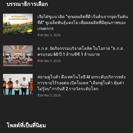
บรรณาธิการเลือก
เจียไต๋ชูแนวคิด “ทุกผลผลิตที่ดี เริ่มต้นจากจุดเริ่มต้น
ที่ดี” ชูเมล็ดพันธุ์แตงโม เพื่อผลผลิตที่มีคุณภาพของ
เกษตรกร
สิงหาคม 5, 2026
ธ.ก.ส. จัดกิจกรรมบริจาคโลหิต ในโอกาส “ธ.ก.ส.
ครบรอบ 60 ปี 1 ล้านซีซี 1 ล้านบาท
สิงหาคม 5, 2026
สยามคูโบต้า ดึงเทคโนโลยี AI ยกระดับบริการหลัง
การขายไร้รอยต่อ เปิดโมเดล “เลือกคูโบต้า คุ้มค่า
ไม่รู้จบ” การันตี 2 รางวัลระดับโลก
สิงหาคม 5, 2026
โพสต์ที่เป็นที่นิยม