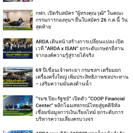
กฟก. เปิดรับสมัคร “ผู้ทรงคุณวุฒิ” ในคณะ
กรรมการกองทุนฯ ยื่นใบสมัคร 26 ก.ค.นี้ วัน
สุดท้าย
ARDA เดินหน้าสร้างการเปลี่ยนแปลง เปิด
เวที “ARDA x ISAN” ยกระดับเกษตรอีสาน
จากองค์ความรู้สู่รายได้จริง
69 ปีเขื่อนเจ้าพระยา กรมชลฯ เตรียมยก
เครื่องครั้งใหญ่ เพิ่มประสิทธิภาพชลประทาน
– เสริมความมั่นคงด้านน้ำ
“รมช.ปิยะรัฐชย์” เปิดตัว “COOP Financial
Center” พลิกโฉมสหกรณ์ไทยสู่ยุคดิจิทัล
เชื่อมข้อมูลการเงินเรียลไทม์ ยกระดับการ
บริหารความเสี่ยงครบวงจร