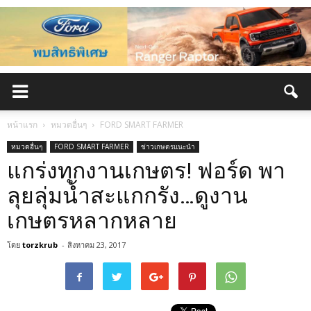
หน้าแรก
หมวดอื่นๆ
FORD SMART FARMER
หมวดอื่นๆ
FORD SMART FARMER
ข่าวเกษตรแนะนำ
แกร่งทุกงานเกษตร! ฟอร์ด พา
ลุยลุ่มน้ำสะแกกรัง…ดูงาน
เกษตรหลากหลาย
โดย
torzkrub
-
สิงหาคม 23, 2017