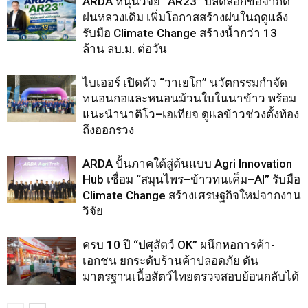
ARDA หนุนวิจัย “AR23” ปลดล็อกข้อจำกัด
ฝนหลวงเดิม เพิ่มโอกาสสร้างฝนในฤดูแล้ง
รับมือ Climate Change สร้างน้ำกว่า 13
ล้าน ลบ.ม. ต่อวัน
ไบเออร์ เปิดตัว “วาเยโก” นวัตกรรมกำจัด
หนอนกอและหนอนม้วนใบในนาข้าว พร้อม
แนะนำนาติโว–เอเทียจ ดูแลข้าวช่วงตั้งท้อง
ถึงออกรวง
ARDA ปั้นภาคใต้สู่ต้นแบบ Agri Innovation
Hub เชื่อม “สมุนไพร–ข้าวทนเค็ม–AI” รับมือ
Climate Change สร้างเศรษฐกิจใหม่จากงาน
วิจัย
ครบ 10 ปี “ปศุสัตว์ OK” ผนึกหอการค้า-
เอกชน ยกระดับร้านค้าปลอดภัย ดัน
มาตรฐานเนื้อสัตว์ไทยตรวจสอบย้อนกลับได้