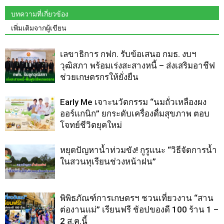
บทความที่เกี่ยวข้อง
เพิ่มเติมจากผู้เขียน
เลขาธิการ กฟก. รับข้อเสนอ กมธ. งบฯ
วุฒิสภา พร้อมเร่งสะสางหนี้ – ส่งเสริมอาชีฟ
ช่วยเกษตรกรให้ยั่งยืน
Early Me เจาะนวัตกรรม “นมถั่วเหลืองผง
ออร์แกนิก” ยกระดับเครื่องดื่มสุขภาพ ตอบ
โจทย์ชีวิตยุคใหม่
หยุดปัญหาน้ำท่วมขัง! กูรูแนะ “วิธีจัดการน้ำ
ในสวนทุเรียนช่วงหน้าฝน”
พิพิธภัณฑ์การเกษตรฯ ชวนเที่ยวงาน “สาน
ต่องานแม่” เรียนฟรี ช้อปของดี 100 ร้าน 1 –
2 ส.ค.นี้