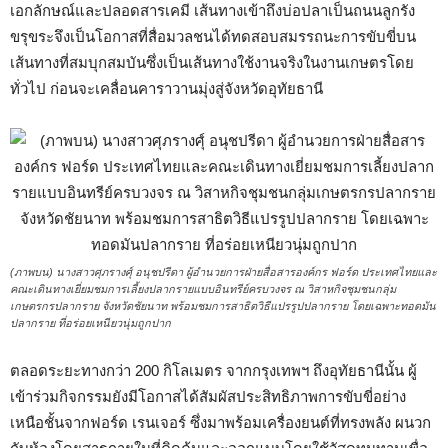
เอกลักษณ์และปลอดสารเคมี เส้นทางเข้าถึงบ่อปลาเป็นถนนลูกรัง
ขรุขระจึงเป็นโอกาสที่สื่อมวลชนได้ทดสอบสมรรถนะการขับขี่บน
เส้นทางที่สมบุกสมบันซึ่งเป็นเส้นทางใช้งานจริงในงานเกษตรโดย
ทั่วไป ก่อนจะเคลื่อนคาราวานมุ่งสู่จังหวัดอุทัยธานี
(ภาพบน) นางสาวศุภรางศุ์ อนุชปรีดา ผู้อำนวยการฝ่ายสื่อสารองค์กร ฟอร์ด ประเทศไทยและ
คณะเดินทางเยี่ยมชมการเลี้ยงปลากรายแบบอินทรีย์ครบวงจร ณ วิสาหกิจชุมชนกลุ่ม
เกษตรกรปลากราย จังหวัดชัยนาท พร้อมชมการสาธิตวิธีแปรรูปปลากราย โดยเฉพาะทอดมัน
ปลากราย ที่อร่อยเหนียวนุ่มถูกปาก
ตลอดระยะทางกว่า 200 กิโลเมตร จากกรุงเทพฯ ถึงอุทัยธานีนั้น ผู้
เข้าร่วมกิจกรรมยังมีโอกาสได้สัมผัสประสิทธิภาพการขับขี่อย่าง
เหนือชั้นจากฟอร์ด เรนเจอร์ ซึ่งมาพร้อมเครื่องยนต์ที่ทรงพลัง ผนวก