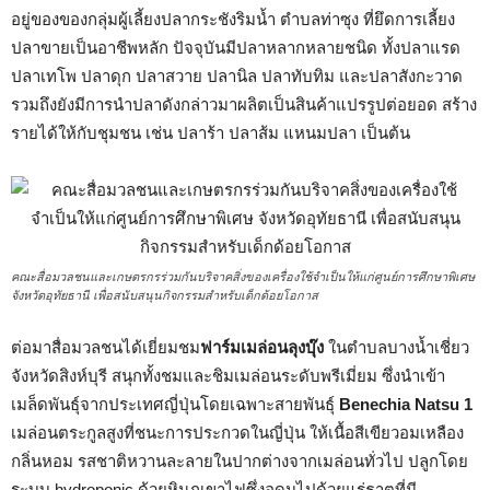
อยู่ของของกลุ่มผู้เลี้ยงปลากระชังริมน้ำ ตำบลท่าซุง ที่ยึดการเลี้ยง
ปลาขายเป็นอาชีพหลัก ปัจจุบันมีปลาหลากหลายชนิด ทั้งปลาแรด
ปลาเทโพ ปลาดุก ปลาสวาย ปลานิล ปลาทับทิม และปลาสังกะวาด
รวมถึงยังมีการนำปลาดังกล่าวมาผลิตเป็นสินค้าแปรรูปต่อยอด สร้าง
รายได้ให้กับชุมชน เช่น ปลาร้า ปลาส้ม แหนมปลา เป็นต้น
คณะสื่อมวลชนและเกษตรกรร่วมกันบริจาคสิ่งของเครื่องใช้จำเป็นให้แก่ศูนย์การศึกษาพิเศษ
จังหวัดอุทัยธานี เพื่อสนับสนุนกิจกรรมสำหรับเด็กด้อยโอกาส
ต่อมาสื่อมวลชนได้เยี่ยมชม
ฟาร์มเมล่อนลุงบุ๊ง
ในตำบลบางน้ำเชี่ยว
จังหวัดสิงห์บุรี สนุกทั้งชมและชิมเมล่อนระดับพรีเมี่ยม ซึ่งนำเข้า
เมล็ดพันธุ์จากประเทศญี่ปุ่นโดยเฉพาะสายพันธุ์
Benechia Natsu 1
เมล่อนตระกูลสูงที่ชนะการประกวดในญี่ปุ่น ให้เนื้อสีเขียวอมเหลือง
กลิ่นหอม รสชาติหวานละลายในปากต่างจากเมล่อนทั่วไป ปลูกโดย
ระบบ hydroponic ด้วยหินภูเขาไฟซึ่งอุดมไปด้วยแร่ธาตุที่มี