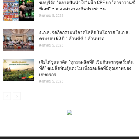
ชลบุรีจัด “ตลาดปันน้ำใจ” ผนึก CPF ยก “คาราวานซี
พีเอฟ” ช่วยลดค่าครองชีพประชาชน
สิงหาคม 5, 2026
ธ.ก.ส. จัดกิจกรรมบริจาคโลหิต ในโอกาส “ธ.ก.ส.
ครบรอบ 60 ปี 1 ล้านซีซี 1 ล้านบาท
สิงหาคม 5, 2026
เจียไต๋ชูแนวคิด “ทุกผลผลิตที่ดี เริ่มต้นจากจุดเริ่มต้น
ที่ดี” ชูเมล็ดพันธุ์แตงโม เพื่อผลผลิตที่มีคุณภาพของ
เกษตรกร
สิงหาคม 5, 2026