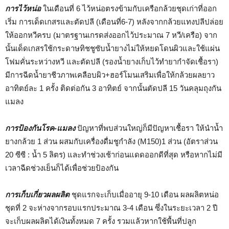
การไว้หน่อ
ในเดือนที่ 6 ไว้หน่อตรงข้ามกับเครือกล้วยชุดเก่าที่ออก
เริ่ม การเด็ดเกสรและตัดปลี (เดือนที่6-7) หลังจากกล้วยแทงปลีปล่อย
ให้ออกหวีครบ (มาตรฐานเกรดส่งออกไว้ประมาณ 7 หวี/เครือ) จาก
นั้นเด็ดเกสรใช้กระดาษทิชชูซับน้ำยางไม่ให้หยดโดนผิวและใช้แผ่น
โฟมคั่นระหว่างหวี และตัดปลี (รองน้ำยางเก็บไว้ทำยากำจัดเชื้อรา)
มีการฉีดน้ำยาชีวภาพเคลือบผิว+ฮอร์โมนเสริมเพื่อให้กล้วยผลยาว
อาทิตย์ละ 1 ครั้ง ติดต่อกัน 3 อาทิตย์ จากนั้นตัดปลี 15 วันคลุมถุงกัน
แมลง
การป้องกันโรค-แมลง
ปัญหาที่พบส่วนใหญ่ก็มีปัญหาเชื้อรา ให้นำน้ำ
ยางกล้วย 1 ส่วน ผสมกับเครื่องดื่มชูกำลัง (M150)1 ส่วน (อัตราส่วน
20 ซีซี : น้ำ 5 ลิตร) และทำช่วงเช้าก่อนแดดออกดีที่สุด หรือหากไม่มี
เวลาฉีดช่วงเย็นก็ได้เพื่อช่วยป้องกัน
การเก็บเกี่ยวผลผลิต
ชุดแรกจะเก็บเมื่ออายุ 9-10 เดือน ผลผลิตหน่อ
ชุดที่ 2 จะห่างจากรอบแรกประมาณ 3-4 เดือน ซึ่งในระยะเวลา 2 ปี
จะเก็บผลผลิตได้เงินทั้งหมด 7 ครั้ง รวมแล้วหากใช้พื้นที่ปลูก