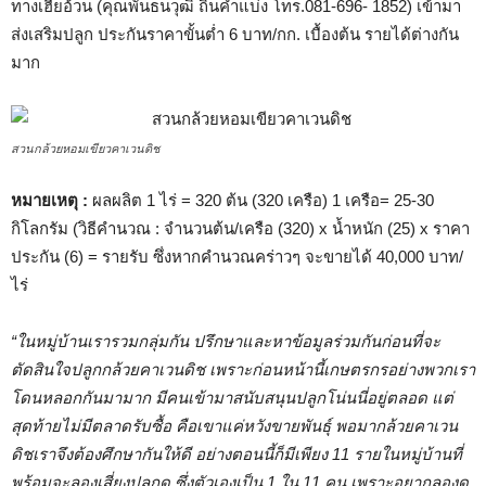
ทางเฮียอ้วน (คุณพันธนวุฒิ ถิ่นคำแบ่ง โทร.081-696- 1852) เข้ามา
ส่งเสริมปลูก ประกันราคาขั้นต่ำ 6 บาท/กก. เบื้องต้น รายได้ต่างกัน
มาก
สวนกล้วยหอมเขียวคาเวนดิช
หมายเหตุ :
ผลผลิต 1 ไร่ = 320 ต้น (320 เครือ) 1 เครือ= 25-30
กิโลกรัม (วิธีคำนวณ : จำนวนต้น/เครือ (320) x น้ำหนัก (25) x ราคา
ประกัน (6) = รายรับ ซึ่งหากคำนวณคร่าวๆ จะขายได้ 40,000 บาท/
ไร่
“ในหมู่บ้านเรารวมกลุ่มกัน ปรึกษาและหาข้อมูลร่วมกันก่อนที่จะ
ตัดสินใจปลูกกล้วยคาเวนดิช เพราะก่อนหน้านี้เกษตรกรอย่างพวกเรา
โดนหลอกกันมามาก มีคนเข้ามาสนับสนุนปลูกโน่นนี่อยู่ตลอด แต่
สุดท้ายไม่มีตลาดรับซื้อ คือเขาแค่หวังขายพันธุ์ พอมากล้วยคาเวน
ดิชเราจึงต้องศึกษากันให้ดี อย่างตอนนี้ก็มีเพียง 11 รายในหมู่บ้านที่
พร้อมจะลองเสี่ยงปลูกดู ซึ่งตัวเองเป็น 1 ใน 11 คน เพราะอยากลองดู