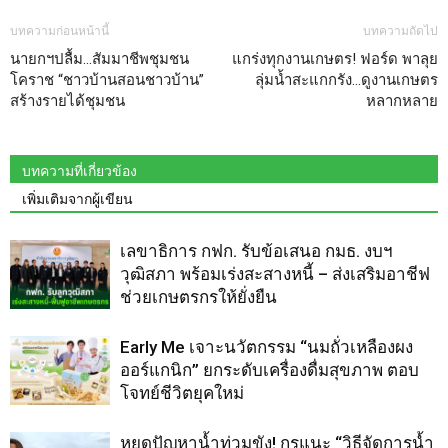
บทความก่อนหน้านี้
บทความถัดไป
นายกฯปลื้ม…สัมมาชีพชุมชน
แกร่งทุกงานเกษตร! ฟอร์ด พาลุย
โคราช “ชาวบ้านสอนชาวบ้าน”
ลุ่มน้ำสะแกกรัง…ดูงานเกษตร
สร้างรายได้ชุมชน
หลากหลาย
บทความที่เกี่ยวข้อง
เพิ่มเติมจากผู้เขียน
เลขาธิการ กฟก. รับข้อเสนอ กมธ. งบฯ
วุฒิสภา พร้อมเร่งสะสางหนี้ – ส่งเสริมอาชีฟ
ช่วยเกษตรกรให้ยั่งยืน
Early Me เจาะนวัตกรรม “นมถั่วเหลืองผง
ออร์แกนิก” ยกระดับเครื่องดื่มสุขภาพ ตอบ
โจทย์ชีวิตยุคใหม่
หยุดปัญหาน้ำท่วมขัง! กูรูแนะ “วิธีจัดการน้ำ