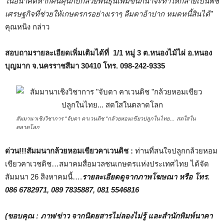
ในอนาคตหากคนคุ้นกับกล้วยพันธุ์นี้เพิ่มขึ้นก็น่าจะทำให้กลายเป็นพืช
เศรษฐกิจที่ช่วยให้เกษตรกรอย่างเราๆ ลืมตาอ้าปาก หมดหนี้สินได้”
คุณหนิง กล่าว
สอบถามรายละเอียดเพิ่มเติมได้ที่ 1/1 หมู่ 3 ต.หนองไม้ไผ่ อ.หนอง
บุญมาก จ.นครราชสีมา 30410 โทร. 098-242-9335
สัมมานาเชิงวิชาการ “จับตา คาเวนดิช “กล้วยหอมเขียวปลูกในไทย… สดใสใน
ตลาดโลก
ด่วน
!!!สัมมนากล้วยหอมเขียวคาเวนดิช :
ท่านที่สนใจปลูกกล้วยหอม
เขียวคาเวชดิช…สมาคมสื่อมวลชนเกษตรแห่งประเทศไทย ได้จัด
สัมมนา 26 สิงหาคมนี้….
รายละเอียดดูจากภาพโฆษณา หรือ โทร.
086 6782971, 089 7835887, 081 5546816
(ขอบคุณ
: ภาพ/ข่าว จากนิตยสารไม่ลองไม่รู้ และสำนักพิมพ์นาคา