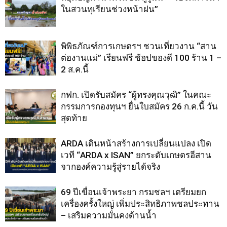
ในสวนทุเรียนช่วงหน้าฝน”
พิพิธภัณฑ์การเกษตรฯ ชวนเที่ยวงาน “สาน
ต่องานแม่” เรียนฟรี ช้อปของดี 100 ร้าน 1 –
2 ส.ค.นี้
กฟก. เปิดรับสมัคร “ผู้ทรงคุณวุฒิ” ในคณะ
กรรมการกองทุนฯ ยื่นใบสมัคร 26 ก.ค.นี้ วัน
สุดท้าย
ARDA เดินหน้าสร้างการเปลี่ยนแปลง เปิด
เวที “ARDA x ISAN” ยกระดับเกษตรอีสาน
จากองค์ความรู้สู่รายได้จริง
69 ปีเขื่อนเจ้าพระยา กรมชลฯ เตรียมยก
เครื่องครั้งใหญ่ เพิ่มประสิทธิภาพชลประทาน
– เสริมความมั่นคงด้านน้ำ