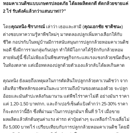
หอมคาเวนดิชแบบเกษตรปลอดภัย ได้ผลผลิตดกดี ตัดกล้วยขายแค่
2 ไร่ รับตังค์แล้วกว่าแสนบาท!!?”
โดย
คุณหนิง-ชิราภรณ์
เล่าว่า เธอและสามี (
คุณเอกชัย ชาติชนะ
)
ต่างชอบหาความรู้หาพืชใหม่ๆ มาทดลองปลูกเพิ่มทางเลือกให้กับ
ชีวิต กอปรกับในหมู่บ้านมีการสนับสนุนการปลูกกล้วยหอมคาเวนดิช
พอดี ซึ่งมีการรวมกลุ่มกันปลูก ทำให้มีโอกาสได้รู้จักกับกล้วยหอม
สายพันธุ์นี้ ซึ่งไม่เพียงเป็นพืชเศรษฐกิจกระแสแรงแซงกล้วยชนิดอื่นๆ
ในท้องตลาด แต่เมื่อทดลองปลูกด้วยตัวเองแล้วกลับได้ผลเกินคาด
คุณหนิง ยังเผยถึงเหตุผลในการตัดสินใจปลูกกล้วยคาเวนดิชว่า จาก
เดิมทีอาชีพหลักของคนในละแวกรวมถึงบ้านของตนเองด้วย จะปลูก
อ้อยและมันสำปะหลังกันมานาน แต่พืชไร่ราคาไม่ดี อย่างมันฯ ราคา
แค่ 1.20-1.50 บาท/กก. และถ้าเปอร์เซ็นต์แป้งต่ำกว่า 25-30% ราคา
ก็จะตกกว่านี้อีก ซึ่งที่ผ่านมาในการปลูกมันฯ พื้นที่ 9 ไร่ เมื่อขาย
ผลผลิตแล้วหักต้นทุนค่าแรง ค่ารถ ค่าปุ๋ยต่างๆ จะเหลือกำไรเฉลี่ยไม่
ถึง 5,000 บาท/ไร่ เปรียบเทียบกับการปลูกกล้วยหอมคาเวนดิช โดยมี