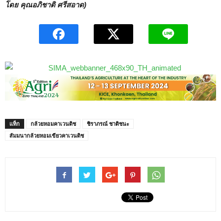
โดย คุณอภิชาติ ศรีสอาด)
แท็ก
กล้วยหอมคาเวนดิช
ชิราภรณ์ ชาติชนะ
สัมมนากล้วยหอมเขียวคาเวนดิช