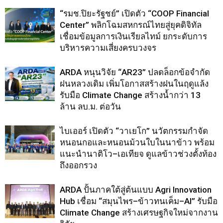
“รมช.ปิยะรัฐชย์” เปิดตัว “COOP Financial
Center” พลิกโฉมสหกรณ์ไทยสู่ยุคดิจิทัล
เชื่อมข้อมูลการเงินเรียลไทม์ ยกระดับการ
บริหารความเสี่ยงครบวงจร
ARDA หนุนวิจัย “AR23” ปลดล็อกข้อจำกัด
ฝนหลวงเดิม เพิ่มโอกาสสร้างฝนในฤดูแล้ง
รับมือ Climate Change สร้างน้ำกว่า 13
ล้าน ลบ.ม. ต่อวัน
ไบเออร์ เปิดตัว “วาเยโก” นวัตกรรมกำจัด
หนอนกอและหนอนม้วนใบในนาข้าว พร้อม
แนะนำนาติโว–เอเทียจ ดูแลข้าวช่วงตั้งท้อง
ถึงออกรวง
ARDA ปั้นภาคใต้สู่ต้นแบบ Agri Innovation
Hub เชื่อม “สมุนไพร–ข้าวทนเค็ม–AI” รับมือ
Climate Change สร้างเศรษฐกิจใหม่จากงาน