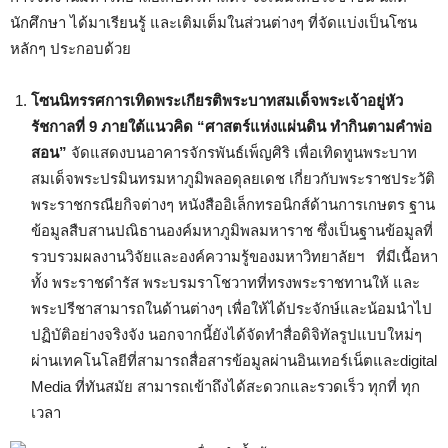
นักศึกษา ได้มาเรียนรู้ และเติมเต็มในส่วนต่างๆ ที่จัดแบ่งเป็นโซน
หลักๆ ประกอบด้วย
โซนนิทรรศการเทิดพระเกียรติพระบาทสมเด็จพระเจ้าอยู่หัว
รัชกาลที่ 9 ภายใต้แนวคิด “ศาสตร์
แห่งแผ่นดิน ทำกินตามคำพ่อ
สอน”
จัดแสดงบนอาคารจักรพันธ์เพ็ญศิริ เพื่อเทิดทูนพระบาท
สมเด็จพระปรมินทรมหาภูมิพลอดุลยเดช เกี่ยวกับพระราชประวัติ
พระราชกรณียกิจต่างๆ หนังสืออิเล็กทรอนิกส์ด้านการเกษตร ฐาน
ข้อมูลสืบสานปณิธานองค์มหาภูมิพลมหาราช ซึ่งเป็นฐานข้อมูลที่
รวบรวมผลงานวิจัยและองค์ความรู้ของมหาวิทยาลัยฯ ที่มีเนื้อหา
ทั้ง พระราชดำรัส พระบรมราโชวาทที่ทรงพระราชทานให้ และ
พระปรีชาสามารถในด้านต่างๆ เพื่อให้ได้ประจักษ์และน้อมนำไป
ปฏิบัติอย่างจริงจัง นอกจากนี้ยังได้จัดทำสื่อดิจิทัลรูปแบบใหม่ๆ
ผ่านเทคโนโลยีที่สามารถสื่อสารข้อมูลผ่านอินเทอร์เน็ตและdigital
Media ที่ทันสมัย สามารถเข้าถึงได้สะดวกและรวดเร็ว ทุกที่ ทุก
เวลา