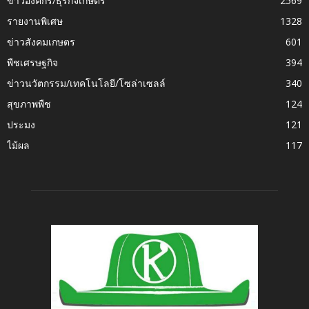
ข่าวองค์กร/ธุรกิจเกษตร
2569
รายงานพิเศษ
1328
ข่าวสังคมเกษตร
601
พืชเศรษฐกิจ
394
ข่าวนวัตกรรม/เทคโนโลยี/โซล่าเซลล์
340
สุขภาพพืช
124
ประมง
121
ไม้ผล
117