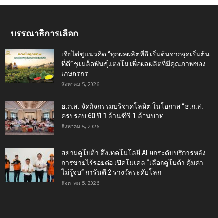
บรรณาธิการเลือก
เจียไต๋ชูแนวคิด “ทุกผลผลิตที่ดี เริ่มต้นจากจุดเริ่มต้น
ที่ดี” ชูเมล็ดพันธุ์แตงโม เพื่อผลผลิตที่มีคุณภาพของ
เกษตรกร
สิงหาคม 5, 2026
ธ.ก.ส. จัดกิจกรรมบริจาคโลหิต ในโอกาส “ธ.ก.ส.
ครบรอบ 60 ปี 1 ล้านซีซี 1 ล้านบาท
สิงหาคม 5, 2026
สยามคูโบต้า ดึงเทคโนโลยี AI ยกระดับบริการหลัง
การขายไร้รอยต่อ เปิดโมเดล “เลือกคูโบต้า คุ้มค่า
ไม่รู้จบ” การันตี 2 รางวัลระดับโลก
สิงหาคม 5, 2026