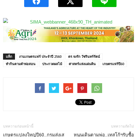
แท็ก
งานเกษตรแฟร์ ประจำปี 2560
ดร.จงรัก วัชรินทร์รัตน์
ทำกินตามคำพ่อสอน
ประกวดผลไม้
ศาสตร์แห่งแผ่นดิน
เกษตรแฟร์ปี60
บทความก่อนหน้านี้
บทความถัดไป
เกษตรแปลงใหญ่ปี60…กรมส่งเส
หนุนเดินตามพ่อ…เทสโก้ฯรับซื้อ