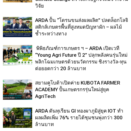
วิจัย
ARDA ปั้น “โดรนขนส่งผลผลิต” ปลดล็อกโลจิ
สติกส์เกษตรพื้นที่สูงหมดปัญหาผัก – ผลไม้
ช้ำระหว่างทาง
พิพิธภัณฑ์การเกษตร ฯ – ARDA เปิดเวที
“Young Agri Future ปี 2” ปลุกพลังคนรุ่นใหม่
พลิกโฉมเกษตรด้วยนวัตกรรม ชิงรางวัล-ทุน
ต่อยอดกว่า 20 ล้านบาท
สยามคูโบต้าเปิดค่าย KUBOTA FARMER
ACADEMY ปั้นเกษตรกรรุ่นใหม่สู่ยุค
AgriTech
ARDA ดันทุเรียน GI ทองผาภูมิสู่ยุค IOT ทำ
ผลผลิตเพิ่ม 76% รายได้ชุมชนพุ่งกว่า 300
ล้านบาท