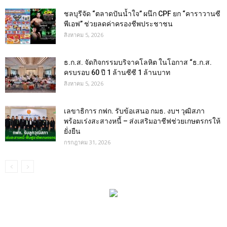
ชลบุรีจัด “ตลาดปันน้ำใจ” ผนึก CPF ยก “คาราวานซี
พีเอฟ” ช่วยลดค่าครองชีพประชาชน
สิงหาคม 5, 2026
ธ.ก.ส. จัดกิจกรรมบริจาคโลหิต ในโอกาส “ธ.ก.ส.
ครบรอบ 60 ปี 1 ล้านซีซี 1 ล้านบาท
สิงหาคม 5, 2026
เลขาธิการ กฟก. รับข้อเสนอ กมธ. งบฯ วุฒิสภา
พร้อมเร่งสะสางหนี้ – ส่งเสริมอาชีฟช่วยเกษตรกรให้
ยั่งยืน
กรกฎาคม 31, 2026