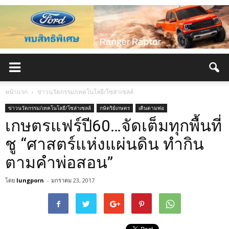
หน้าแรก
ข่าวนวัตกรรม/เทคโนโลยี/โซล่าเซลล์
ข่าวนวัตกรรม/เทคโนโลยี/โซล่าเซลล์
กษัตริย์เกษตร
เดินตามพ่อ
เกษตรแฟร์ปี60…จัดเต็มทุกพื้นที่
ชู “ศาสตร์แห่งแผ่นดิน ทำกิน
ตามคำพ่อสอน”
โดย
lungporn
-
มกราคม 23, 2017