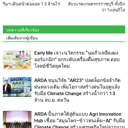
ริมฯ เดินหน้าต่อยอด 1.5 ล้านไร่
สับปะรดเกษตรกรราชบุรี-ทั้งปีก
ว่า 1แสนกิโล
บทความที่เกี่ยวข้อง
เพิ่มเติมจากผู้เขียน
Early Me เจาะนวัตกรรม “นมถั่วเหลืองผง
ออร์แกนิก” ยกระดับเครื่องดื่มสุขภาพ ตอบ
โจทย์ชีวิตยุคใหม่
ARDA หนุนวิจัย “AR23” ปลดล็อกข้อจำกัด
ฝนหลวงเดิม เพิ่มโอกาสสร้างฝนในฤดูแล้ง
รับมือ Climate Change สร้างน้ำกว่า 13
ล้าน ลบ.ม. ต่อวัน
ARDA ปั้นภาคใต้สู่ต้นแบบ Agri Innovation
Hub เชื่อม “สมุนไพร–ข้าวทนเค็ม–AI” รับมือ
Climate Change สร้างเศรษฐกิจใหม่จากงาน