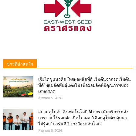
ข่าวที่น่าสนใจ
เจียไต๋ชูแนวคิด “ทุกผลผลิตที่ดี เริ่มต้นจากจุดเริ่มต้น
ที่ดี” ชูเมล็ดพันธุ์แตงโม เพื่อผลผลิตที่มีคุณภาพของ
เกษตรกร
สิงหาคม 5, 2026
สยามคูโบต้า ดึงเทคโนโลยี AI ยกระดับบริการหลัง
การขายไร้รอยต่อ เปิดโมเดล “เลือกคูโบต้า คุ้มค่า
ไม่รู้จบ” การันตี 2 รางวัลระดับโลก
สิงหาคม 5, 2026