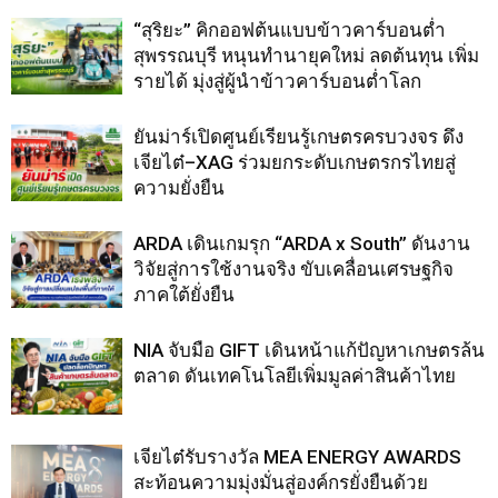
“สุริยะ” คิกออฟต้นแบบข้าวคาร์บอนต่ำ
สุพรรณบุรี หนุนทำนายุคใหม่ ลดต้นทุน เพิ่ม
รายได้ มุ่งสู่ผู้นำข้าวคาร์บอนต่ำโลก
ยันม่าร์เปิดศูนย์เรียนรู้เกษตรครบวงจร ดึง
เจียไต๋–XAG ร่วมยกระดับเกษตรกรไทยสู่
ความยั่งยืน
ARDA เดินเกมรุก “ARDA x South” ดันงาน
วิจัยสู่การใช้งานจริง ขับเคลื่อนเศรษฐกิจ
ภาคใต้ยั่งยืน
NIA จับมือ GIFT เดินหน้าแก้ปัญหาเกษตรล้น
ตลาด ดันเทคโนโลยีเพิ่มมูลค่าสินค้าไทย
เจียไต๋รับรางวัล MEA ENERGY AWARDS
สะท้อนความมุ่งมั่นสู่องค์กรยั่งยืนด้วย