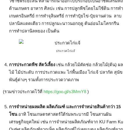
วิชาชีพระยะสั้น ที่สามารถนำออกไปประกอบเป็นอาชีพเสริมทั้ง
ด้านเกษตร อาหาร ศิลปะ เช่น การปลูกพืชโดยไม่ใช้ดิน การทำ
เกษตรอินทรีย์ การทำจุลินทรีย์ การทำปุ๋ยไข่-ปุ๋ยจานด่วน ลาบ
ปลานิลแดดเดียว การปลูกมะนาวนอกฤดู ต้นอ่อนไมโครกรีน
การทำปลานิลหยอง เป็นต้น
ประกวดไก่แจ้
การประกวดพืช สัตว์เลี้ยง
เช่น กล้วยไม้ตัดช่อ กล้วยไม้(ต้น) ผล
ไม้ ไม้ประดับ การประกวดแพะ ไก่พื้นเมือง ไก่แจ้ ปลากัด สุนัข
พันธุ์ต่างๆ รวมทั้งการประกวดวาดภาพ
(รวมข่าวประกวดไว้ที่
https://goo.gl/s3MmY8
)
การจำหน่ายผลผลิต ผลิตภัณฑ์ และการจำหน่ายสินค้ากว่า 15
โซน
อาทิ โซนเกษตรศาสตร์ใต้ร่มพระบารมี โซนสานฝัน
เศรษฐกิจยุคใหม่ เช่น การจำหน่ายผลิตภัณฑ์จาก KU Farm Ku
Outlet ผลิตภัณฑ์จากเห็ด ผลิตภัณฑ์ไก่เคยูเบตง ผลิตภัณฑ์จาก