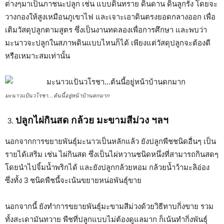
ต่างๆมาเป็นภาชนะปลูก เช่น แบบดินทราย ดินดาน ดินลูกรัง โดยจะ
วางกองให้สูงเหมือนภูเขาไฟ และเจาะเอาดินตรงยอดกลางออก เพื่อ
เติมวัสดุปลูกตามสูตร ซึ่งเป็นงานทดลองเพื่อการศึกษา และพบว่า
มะนาวจะปลูกในสภาพดินแบบไหนก็ได้ เพียงแต่วัสดุปลูกจะต้องดี
หรือเหมาะสมเท่านั้น
มะนาวแป้นวโรชา…ต้นนี้อยู่หน้าบ้านดกมาก
ปลูกไผ่กินสด กล้วย มะขามสีม่วง ฯลฯ
นอกจากการขยายพันธุ์มะนาวเป็นหลักแล้ว ยังปลูกพืชชนิดอื่นๆ เป็น
รายได้เสริม เช่น ไผ่กินสด ซึ่งเป็นไผ่หวานชนิดหนึ่งที่สามารถกินสดๆ
โดยนำไปจิ้มน้ำพริกได้ และยังปลูกกล้วยหอม กล้วยน้ำว้ามะลิอ่อง
ซึ่งทั้ง 3 ชนิดพืชนี้จะเน้นขยายหน่อพันธุ์ขาย
นอกจากนี้ ยังทำการขยายพันธุ์มะขามสีม่วงด้วยวิธีทาบกิ่งขาย รวม
ทั้งสะเดามันทวาย พืชที่ปลูกแบบไม่ต้องดูแลมาก ก็เน้นทำกิ่งพันธุ์