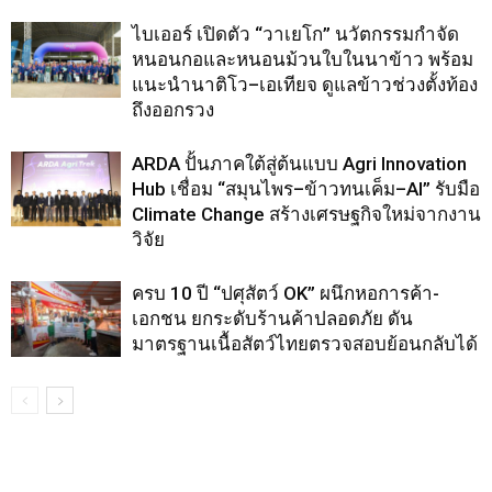
ไบเออร์ เปิดตัว “วาเยโก” นวัตกรรมกำจัด
หนอนกอและหนอนม้วนใบในนาข้าว พร้อม
แนะนำนาติโว–เอเทียจ ดูแลข้าวช่วงตั้งท้อง
ถึงออกรวง
ARDA ปั้นภาคใต้สู่ต้นแบบ Agri Innovation
Hub เชื่อม “สมุนไพร–ข้าวทนเค็ม–AI” รับมือ
Climate Change สร้างเศรษฐกิจใหม่จากงาน
วิจัย
ครบ 10 ปี “ปศุสัตว์ OK” ผนึกหอการค้า-
เอกชน ยกระดับร้านค้าปลอดภัย ดัน
มาตรฐานเนื้อสัตว์ไทยตรวจสอบย้อนกลับได้