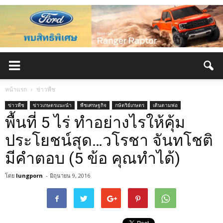
หน้าแรก
ข่าวพืช
ข่าวพืช
ข่าวเกษตรแนะนำ
พืชเศรษฐกิจ
กษัตริย์เกษตร
เดินตามพ่อ
พื้นที่ 5 ไร่ ทำอย่างไรให้คุ้ม
ประโยชน์สุด…วโรชา จันทโชติ
มีคำตอบ (5 ข้อ คุณทำได้)
โดย
lungporn
-
มิถุนายน 9, 2016