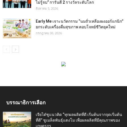
ไม่รู้จบ” การันตี 2 รางวัลระดับโลก
สิงหาคม 5, 2026
Early Me เจาะนวัตกรรม “นมถั่วเหลืองผงออร์แกนิก”
ยกระดับเครื่องดื่มสุขภาพ ตอบโจทย์ชีวิตยุคใหม่
กรกฎาคม 30, 2026
บรรณาธิการเลือก
เจียไต๋ชูแนวคิด “ทุกผลผลิตที่ดี เริ่มต้นจากจุดเริ่มต้น
ที่ดี” ชูเมล็ดพันธุ์แตงโม เพื่อผลผลิตที่มีคุณภาพของ
เกษตรกร