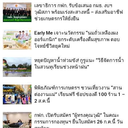
เลขาธิการ กฟก. รับข้อเสนอ กมธ. งบฯ
วุฒิสภา พร้อมเร่งสะสางหนี้ – ส่งเสริมอาชีฟ
ช่วยเกษตรกรให้ยั่งยืน
Early Me เจาะนวัตกรรม “นมถั่วเหลืองผง
ออร์แกนิก” ยกระดับเครื่องดื่มสุขภาพ ตอบ
โจทย์ชีวิตยุคใหม่
หยุดปัญหาน้ำท่วมขัง! กูรูแนะ “วิธีจัดการน้ำ
ในสวนทุเรียนช่วงหน้าฝน”
พิพิธภัณฑ์การเกษตรฯ ชวนเที่ยวงาน “สาน
ต่องานแม่” เรียนฟรี ช้อปของดี 100 ร้าน 1 –
2 ส.ค.นี้
กฟก. เปิดรับสมัคร “ผู้ทรงคุณวุฒิ” ในคณะ
กรรมการกองทุนฯ ยื่นใบสมัคร 26 ก.ค.นี้ วัน