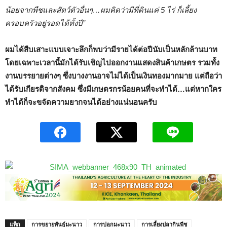
น้อยจากพืชและสัตว์ตัวอื่นๆ…ผมคิดว่ามีที่ดินแค่ 5 ไร่ ก็เลี้ยง
ครอบครัวอยู่รอดได้ทั้งปี”
ผมได้สืบเสาะแบบเจาะลึกก็พบว่ามีรายได้ต่อปีนับเป็นหลักล้านบาท
โดยเฉพาะเวลานี้มักได้รับเชิญไปออกงานแสดงสินค้าเกษตร รวมทั้ง
งานบรรยายต่างๆ ซึ่งบางงานอาจไม่ได้เป็นเงินทองมากมาย แต่ถือว่า
ได้รับเกียรติจากสังคม ซึ่งมีเกษตรกรน้อยคนที่จะทำได้…แต่หากใคร
ทำได้ก็จะขจัดความยากจนได้อย่างแน่นอนครับ
แท็ก
การขยายพันธุ์มะนาว
การปลูกมะนาว
การเลี้ยงปลากินพืช