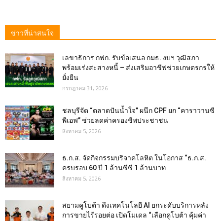
ข่าวที่น่าสนใจ
เลขาธิการ กฟก. รับข้อเสนอ กมธ. งบฯ วุฒิสภา
พร้อมเร่งสะสางหนี้ – ส่งเสริมอาชีฟช่วยเกษตรกรให้
ยั่งยืน
กรกฎาคม 31, 2026
ชลบุรีจัด “ตลาดปันน้ำใจ” ผนึก CPF ยก “คาราวานซี
พีเอฟ” ช่วยลดค่าครองชีพประชาชน
สิงหาคม 5, 2026
ธ.ก.ส. จัดกิจกรรมบริจาคโลหิต ในโอกาส “ธ.ก.ส.
ครบรอบ 60 ปี 1 ล้านซีซี 1 ล้านบาท
สิงหาคม 5, 2026
สยามคูโบต้า ดึงเทคโนโลยี AI ยกระดับบริการหลัง
การขายไร้รอยต่อ เปิดโมเดล “เลือกคูโบต้า คุ้มค่า