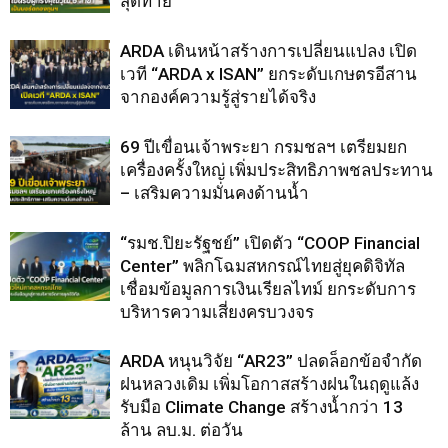
สุดท้าย
ARDA เดินหน้าสร้างการเปลี่ยนแปลง เปิด
เวที “ARDA x ISAN” ยกระดับเกษตรอีสาน
จากองค์ความรู้สู่รายได้จริง
69 ปีเขื่อนเจ้าพระยา กรมชลฯ เตรียมยก
เครื่องครั้งใหญ่ เพิ่มประสิทธิภาพชลประทาน
– เสริมความมั่นคงด้านน้ำ
“รมช.ปิยะรัฐชย์” เปิดตัว “COOP Financial
Center” พลิกโฉมสหกรณ์ไทยสู่ยุคดิจิทัล
เชื่อมข้อมูลการเงินเรียลไทม์ ยกระดับการ
บริหารความเสี่ยงครบวงจร
ARDA หนุนวิจัย “AR23” ปลดล็อกข้อจำกัด
ฝนหลวงเดิม เพิ่มโอกาสสร้างฝนในฤดูแล้ง
รับมือ Climate Change สร้างน้ำกว่า 13
ล้าน ลบ.ม. ต่อวัน