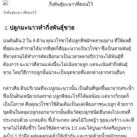
กิ่งพันธุ์มะนาวที่ตอนไว้
ปลูกมะนาวทำกิ่งพันธุ์ขาย
บนคันดิน 2 ใน 4 ด้าน คุณวโรชาได้ปลูกพืชผักหลายอย่าง ที่ให้ผลดี
ที่สุดและทำรายได้มากที่สุดก็คือมะนาวแป้นวโรชา ซึ่งเป็นสายพันธุ์
ที่ทางสวนได้ทำการคัดเลือกมาเป็นเวลาหลายปีกว่าจะได้พันธุ์ที่
ต้องการ มะนาวที่สวนแห่งนี้จะไม่เน้นขายลูก แต่จะเน้นทำกิ่งพันธุ์
ขาย โดยวิธีการปลูกนั้นน่าจะเป็นจุดขายที่แตกต่างจากสวนอื่นๆ
กล่าวคือ ดินบริเวณที่จะปลูกมะนาวนั้น เป็นดินที่ขุดขึ้นมาจากสระน้ำ
ซึ่งเป็นดินเหนียวปนทราย ปลูกพืชอะไรก็ได้ผลน้อย แต่จากวิกฤตก็
เป็นโอกาส คือคุณวโรชาใช้ดินเดิมเป็นแค่เพียงภาชนะปลูก ด้วยการ
ขุดดินในหลุมปลูกออกมาจากนั้นเติมวัสดุปลูกชนิดอื่นๆลงไปแทนที่
ประกอบด้วย แกลบดิบ ขี้เถ้าแกลบ เศษไม้ใบหญ้า ขุยมะพร้าว และที่
ขาดไม่ได้คือขี้วัว โดยใช้อัตราส่วน 1:1 และใส่ปูนมาร์ลหรือปูนขาว
ลงไป 1 กำมือ ผสมคลุกเคล้าให้เข้ากัน และราดด้วยน้ำหมักรกหมู