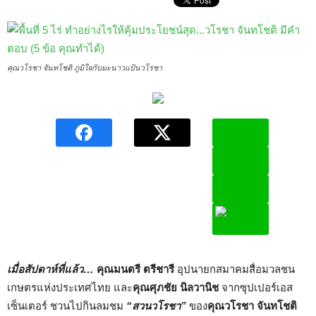
คุณวโรชา จันทโชติ ภูมิใจกับมะนาวแป้นวโรชา
เมื่อสัปดาห์ที่แล้ว…
คุณมนตรี ตรีชารี
อุปนายกสมาคมสื่อมวลชน
เกษตรแห่งประเทศไทย และ
คุณศุภชัย นิลวานิช
จากซุปเปอร์เอส
เซ็นเตอร์ ชวนไปกินลมชม
“สวนวโรชา”
ของ
คุณวโรชา จันทโชติ