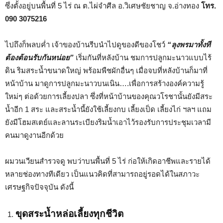
ซึ่งตั้งอยู่บนพื้นที่ 5 ไร่ ณ ต.ไผ่จำศีล อ.วิเศษชัยชาญ จ.อ่างทอง
โทร.
090 3075216
ไปถึงก็พลบค่ำ เจ้าของบ้านรีบนำไปดูของดีของโชว์
“ลุงพรมาทั้งที
ต้องต้อนรับกันหน่อย”
เริ่มกันที่หลังบ้าน ชมการปลูกมะนาวแบบไร้
ดิน ริมสระน้ำขนาดใหญ่ พร้อมพืชผักอื่นๆ เมื่อจบที่หลังบ้านก็มาที่
หน้าบ้าน มาดูการปลูกมะนาวบนเนิน….เพื่อการสร้างองค์ความรู้
ใหม่ๆ ต่อด้วยการเลี้ยงปลา ซึ่งที่หน้าบ้านของคุณวโรชานั้นยังมีสระ
น้ำอีก 1 สระ และสระน้ำนี้ยังใช้เลี้ยงกบ เลี้ยงเป็ด เลี้ยงไก่ ฯลฯ แถม
ยังมีโฮมสเตย์และลานระเบียงริมน้ำเอาไว้รองรับการประชุมเวลามี
คนมาดูงานอีกด้วย
ผมวนเวียนสำรวจดู พบว่าบนพื้นที่ 5 ไร่ ก่อให้เกิดอาชีพและรายได้
หลายช่องทางทีเดียว เป็นแนวคิดที่สามารถอยู่รอดได้ในสภาวะ
เศรษฐกิจปัจจุบัน ดังนี้
ขุดสระน้ำหล่อเลี้ยงทุกชีวิต