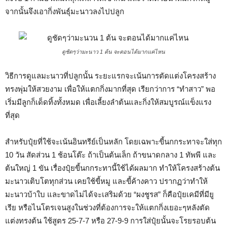
จากนั้นจึงเอากิ่งพันธุ์มะนาวลงไปปลูก
ดูชัดๆว่ามะนาว 1 ต้น จะตอนได้มากแค่ไหน
วิธีการดูแลมะนาวที่ปลูกนั้น ระยะแรกจะเน้นการตัดแต่งโครงสร้าง
ทรงพุ่มให้สวยงาม เพื่อให้แตกกิ่งมากที่สุด เรียกว่าการ “ทำสาว” พอ
เริ่มมีลูกก็เด็ดทิ้งทั้งหมด เพื่อเลี้ยงลำต้นและกิ่งให้สมบูรณ์แข็งแรง
ที่สุด
สำหรับปุ๋ยที่ใช้จะเน้นอินทรีย์เป็นหลัก โดยเฉพาะขี้นกกระทาจะใส่ทุก
10 วัน สัดส่วน 1 ช้อนโต๊ะ ถ้าเป็นต้นเล็ก ถ้าขนาดกลาง 1 ทัพพี และ
ต้นใหญ่ 1 ขัน เรื่องปุ๋ยขี้นกกระทานี้ใช้ได้ผลมาก ทำให้โครงสร้างต้น
มะนาวเติบโตทุกส่วน เคยใช้ขี้หมู และขี้ค้างคาว ปรากฏว่าทำให้
มะนาวบ้าใบ และขาดไม่ได้จะเสริมด้วย “ผงชูรส” ก็คือปุ๋ยเคมีที่มียู
เรีย หรือไนโตรเจนสูงในช่วงที่ต้องการจะให้แตกกิ่งเยอะๆหลังตัด
แต่งทรงต้น ใช้สูตร 25-7-7 หรือ 27-9-9 การใส่ปุ๋ยนั้นจะโรยรอบต้น