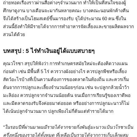
ถ่ายทอดเรื่องราวผ่านสื่อต่างๆจำนวนมาก ทำให้เป็นที่สนใจของผู้
ศึกษาดูงาน บางเดือนจะมากันหลายคณะ บางคณะนอนพักค้างคืน
จึงได้สร้างเป็นโฮมสเตย์ขึ้นมารองรับ จุได้ประมาณ 60 คน ซึ่งใน
ส่วนนี้ยังทำให้มีรายได้จากการทำอาหารจัดเลี้ยงและขายผลิตผลจาก
สวนได้ด้วย
บทสรุป
: 5 ไร่ทำเงินอยู่ได้แบบสบายๆ
คุณวโรชา สรุปให้ฟังว่า การทำเกษตรสมัยใหม่จะต้องคิดวางแผน
ก่อนทำ เช่น มีพื้นที่ 5 ไร่ ควรวางผังอย่างไร ควรปลูกพืชหรือเลี้ยง
สัตว์อะไรบ้างที่เป็นความต้องการของตลาดในท้องถิ่น และควรเริ่ม
ต้นจากการปลูกและเลี้ยงจำนวนน้อยๆก่อน เช่น จะปลูกกล้วยน้ำว้า
มะลิอ่อง ควรปลูกจากจำนวนน้อยต้น จนเมื่อการเรียนรู้ของเราดีพอ
และมีตลาดรองรับจึงค่อยมาต่อยอด หรืออย่างการปลูกมะนาวก็ไม่
ได้เน้นปลูกจำนวนมาก ปลูกเพียงไม่กี่ต้นแต่ทำรายได้มาก
“ในรอบปีที่ผ่านมาผมมีรายได้จากขายกิ่งพันธุ์มะนาวแป้นวโรชาเป็น
ครึ่งหนึ่งของรายได้ทั้งหมด ที่เหลือเป็นรายได้จากการเก็บเล็กผสม