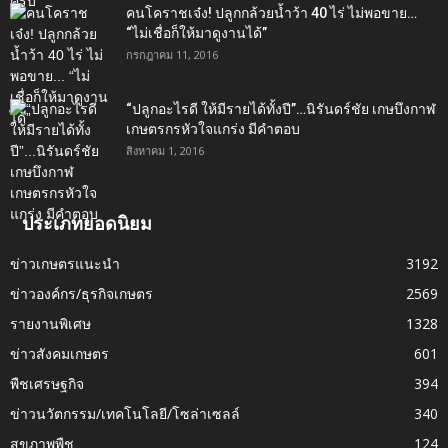
คนโคราชเจ๋ง! ปลูกกล้วยน้ำว้า 40 ไร่ ไม่พอขาย…
“ไม่เชื่อก็ให้มาดูงานได้”‬
กรกฎาคม 11, 2016
“ปลูกอะไรดี ให้มีรายได้ทั้งปี”…นิรันดร์ชัย เกษบึงกาฬ
เกษตรกรหัวใจแกร่ง มีคำตอบ
สิงหาคม 1, 2016
ประเภทยอดนิยม
ข่าวเกษตรแนะนำ
3192
ข่าวองค์กร/ธุรกิจเกษตร
2569
รายงานพิเศษ
1328
ข่าวสังคมเกษตร
601
พืชเศรษฐกิจ
394
ข่าวนวัตกรรม/เทคโนโลยี/โซล่าเซลล์
340
สุขภาพพืช
124