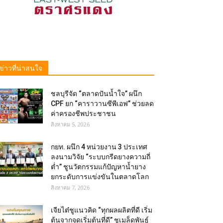
ข่าวที่น่าสนใจ
ชลบุรีจัด “ตลาดปันน้ำใจ” ผนึก
CPF ยก “คาราวานซีพีเอฟ” ช่วยลด
ค่าครองชีพประชาชน
สิงหาคม 5, 2026
กยท. ผนึก 4 หน่วยงาน 3 ประเทศ
ลงนามวิจัย “ระบบกรีดยางความถี่
ต่ำ” ชูนวัตกรรมแก้ปัญหาน้ำยาง
ยกระดับการแข่งขันในตลาดโลก
สิงหาคม 7, 2026
เจียไต๋ชูแนวคิด “ทุกผลผลิตที่ดี เริ่ม
ต้นจากจุดเริ่มต้นที่ดี” ชูเมล็ดพันธุ์