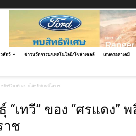
าวสัตว์
ข่าวนวัตกรรม/เทคโนโลยี/โซล่าเซลล์
เกษตรอคาเดมี
” พลิกชีวิต สร้างรายได้หลักล้านที่โคราช
ุ์ “เทวี” ของ “ศรแดง” พ
คราช