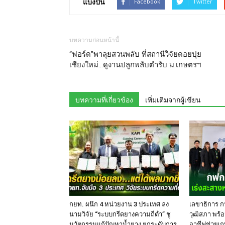
แบ่งปัน
Facebook
Twitter
บทความก่อนหน้านี้
“ฟอร์ด”พาลุยสวนพลับ ที่สถานีวิจัยดอยปุย
เชียงใหม่…ดูงานปลูกพลับตำรับ ม.เกษตรฯ
บทความที่เกี่ยวข้อง
เพิ่มเติมจากผู้เขียน
กยท. ผนึก 4 หน่วยงาน 3 ประเทศ ลง
เลขาธิการ ก
นามวิจัย “ระบบกรีดยางความถี่ต่ำ” ชู
วุฒิสภา พร้อ
นวัตกรรมแก้ปัญหาน้ำยาง ยกระดับการ
อาชีฟช่วยเก