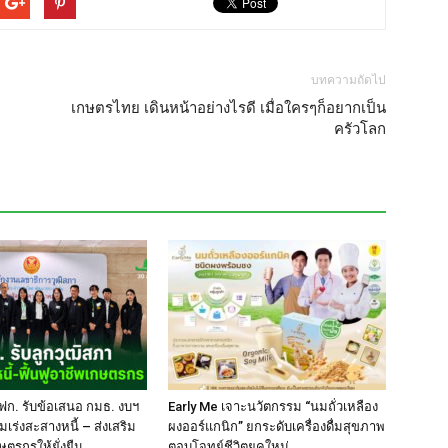
บทความถัดไป
เกษตรไทย เดินหน้าอย่างไรดี เมื่อใครๆก็อยากเป็น
ครัวโลก
ฟก. รับข้อเสนอ กมธ. งบฯ
Early Me เจาะนวัตกรรม “นมถั่วเหลือง
มเร่งสะสางหนี้ – ส่งเสริม
ผงออร์แกนิก” ยกระดับเครื่องดื่มสุขภาพ
ษตรกรให้ยั่งยืน
ตอบโจทย์ชีวิตยุคใหม่