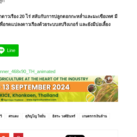
ลูก
ูกดาวเรือง 20 ไร่ สลับกับการปลูกดอกกะหล่ำและมะเขือเทศ มี
พื่อรดแปลงดาวเรืองด้วยระบบสปริงเกอร์ และยังมีบ่อเลี้ยง
Line
วี
ศรแดง
สุภิญโญ ใจมั่น
อิสระ วงศ์อินทร์
เกษตรกรเงินล้าน