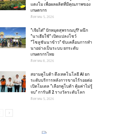
แตงโม เพื่อผลผลิตที่มีคุณภาพของ
เกษตรกร
สิงหาคม 5, 2026
“เจียไต๋” ปักหมุดสุพรรณบุรี! ผนึก
“นาเฮียใช้” เปิดแปลงโชว์
“โซลูชันนาข้าว” ขับเคลื่อนการทำ
นาอย่างเป็นระบบ ยกระดับ
เกษตรกรไทย
สิงหาคม 8, 2026
สยามคูโบต้า ดึงเทคโนโลยี AI ยก
ระดับบริการหลังการขายไร้รอยต่อ
เปิดโมเดล “เลือกคูโบต้า คุ้มค่าไม่รู้
จบ” การันตี 2 รางวัลระดับโลก
สิงหาคม 5, 2026