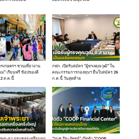
ารเกษตรฯ ชวนเที่ยวงาน
กฟก. เปิดรับสมัคร “ผู้ทรงคุณวุฒิ” ใน
่” เรียนฟรี ช้อปของดี
คณะกรรมการกองทุนฯ ยื่นใบสมัคร 26
2 ส.ค.นี้
ก.ค.นี้ วันสุดท้าย
เจ้าพระยา กรมชลฯ เตรียมยก
“รมช.ปิยะรัฐชย์” เปิดตัว “COOP