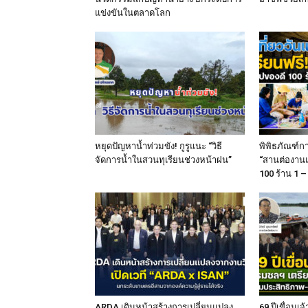
แข่งขันในตลาดโลก
หยุดปัญหาน้ำท่วมขัง! กูรูแนะ “วิธี
พิพิธภัณฑ์ก
จัดการน้ำในสวนทุเรียนช่วงหน้าฝน”
“สานต่องานแม
100 ร้าน 1 – 
ARDA เดินหน้าสร้างการเปลี่ยนแปลง
69 ปีเขื่อน