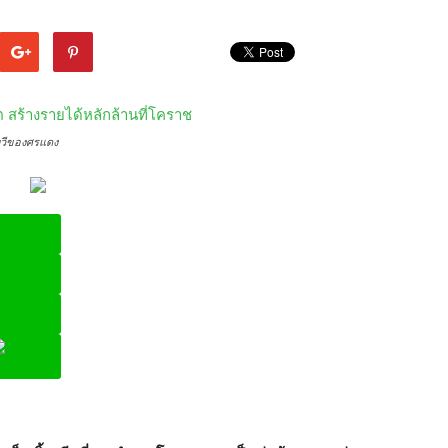
เทวีของศรแดง
ine