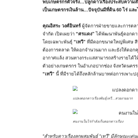
พบเกษตรกรตัวจริง…ปลูกดาวเรืองประสบความสำเร็
เป็นเกษตรกรเงินล้าน…ปัจจุบันมีที่ดิน
60 ไร่ และ
คุณอิสระ วงศ์อินทร์
ผู้จัดการฝ่ายขายและการตลาด 
จำกัด เปิดเผยว่า
“ศรแดง”
ได้พัฒนาพันธุ์ดอกดาว
โดยเฉพาะพันธุ์
“เทวี”
ที่มีดอกขนาดใหญ่พิเศษ 
ต้องการตลาด ให้ดอกจำนวนมาก และยังให้ดอกคุ
อากาศแล้ง สวนทางกระแสสามารถสร้างรายได้ให้เก
ตัวอย่างเกษตรกร ในอำเภอปากช่อง จังหวัดนครรา
“เทวี”
นี้ ที่มีรายได้ถึงหลักล้านบาทต่อการเพาะปลู
แปลงดอกดาวเรืองพันธุ์เทวี…สวยงามมาก
คนงานในไร่กำลังเก็บดอกดาวเรือง
“สำหรับดาวเรืองลูกผสมพันธุ์ “เทวี” มีลักษณะเด่น