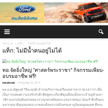
หน้าแรก
แท็ก
ไม่มีน้ำคนอยู่ไม่ได้
แท็ก: ไม่มีน้ำคนอยู่ไม่ได้
ทอ.จัดยิ่งใหญ่ “ศาสตร์พระราชา” กิจกรรมเพียบ-
อบรมอาชีพ ฟรี!
torzkrub
-
กรกฎาคม 10, 2017
พล.อ.ท.ณัฐพงษ์ วิริยะคุปต์ เจ้ากรมกิจการพลเรือนทหารอากาศ กล่าวว่า เพื่อ
เป็นการแสดงความจงรักภักดี เชิดชูพระเกียรติคุณที่สมเด็จพระเจ้าอยู่หัวมหา
วชิราลงกรณ์บดินทรเทพยวรางกูรทรงมีต่อพระบรมราชชนก น้อมรำลึกถึงพระ
มหากรุณาธิคุณของพระบาทสมเด็จพระปรมินทรมหาภูมิพลอดุลยเดช ที่ทรง