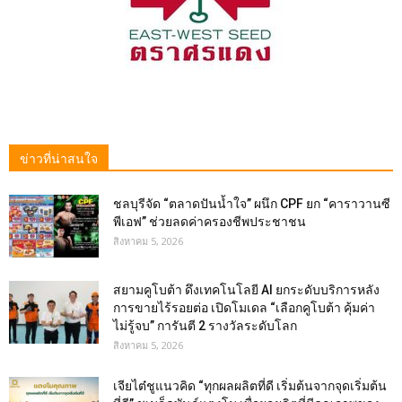
ข่าวที่น่าสนใจ
ชลบุรีจัด “ตลาดปันน้ำใจ” ผนึก CPF ยก “คาราวานซี
พีเอฟ” ช่วยลดค่าครองชีพประชาชน
สิงหาคม 5, 2026
สยามคูโบต้า ดึงเทคโนโลยี AI ยกระดับบริการหลัง
การขายไร้รอยต่อ เปิดโมเดล “เลือกคูโบต้า คุ้มค่า
ไม่รู้จบ” การันตี 2 รางวัลระดับโลก
สิงหาคม 5, 2026
เจียไต๋ชูแนวคิด “ทุกผลผลิตที่ดี เริ่มต้นจากจุดเริ่มต้น