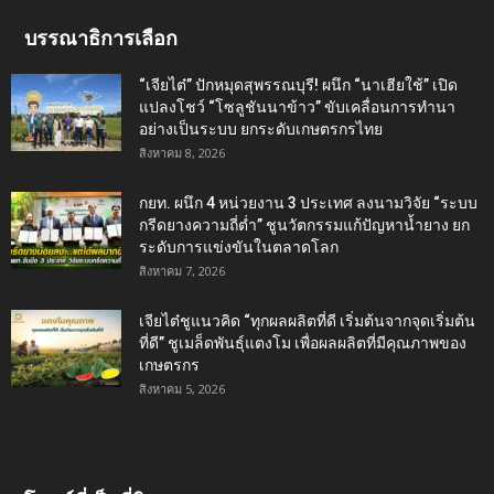
บรรณาธิการเลือก
“เจียไต๋” ปักหมุดสุพรรณบุรี! ผนึก “นาเฮียใช้” เปิด
แปลงโชว์ “โซลูชันนาข้าว” ขับเคลื่อนการทำนา
อย่างเป็นระบบ ยกระดับเกษตรกรไทย
สิงหาคม 8, 2026
กยท. ผนึก 4 หน่วยงาน 3 ประเทศ ลงนามวิจัย “ระบบ
กรีดยางความถี่ต่ำ” ชูนวัตกรรมแก้ปัญหาน้ำยาง ยก
ระดับการแข่งขันในตลาดโลก
สิงหาคม 7, 2026
เจียไต๋ชูแนวคิด “ทุกผลผลิตที่ดี เริ่มต้นจากจุดเริ่มต้น
ที่ดี” ชูเมล็ดพันธุ์แตงโม เพื่อผลผลิตที่มีคุณภาพของ
เกษตรกร
สิงหาคม 5, 2026