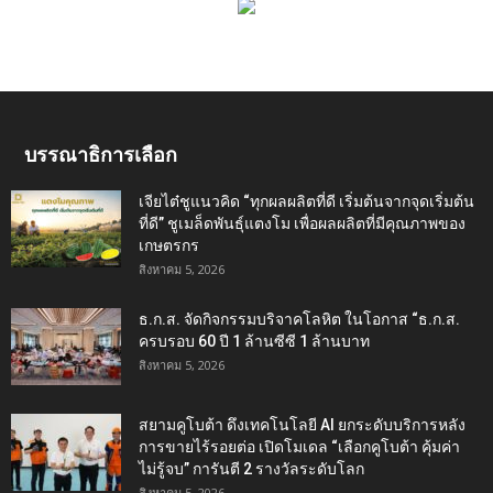
บรรณาธิการเลือก
เจียไต๋ชูแนวคิด “ทุกผลผลิตที่ดี เริ่มต้นจากจุดเริ่มต้น
ที่ดี” ชูเมล็ดพันธุ์แตงโม เพื่อผลผลิตที่มีคุณภาพของ
เกษตรกร
สิงหาคม 5, 2026
ธ.ก.ส. จัดกิจกรรมบริจาคโลหิต ในโอกาส “ธ.ก.ส.
ครบรอบ 60 ปี 1 ล้านซีซี 1 ล้านบาท
สิงหาคม 5, 2026
สยามคูโบต้า ดึงเทคโนโลยี AI ยกระดับบริการหลัง
การขายไร้รอยต่อ เปิดโมเดล “เลือกคูโบต้า คุ้มค่า
ไม่รู้จบ” การันตี 2 รางวัลระดับโลก
สิงหาคม 5, 2026