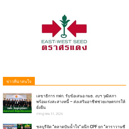
ข่าวที่น่าสนใจ
เลขาธิการ กฟก. รับข้อเสนอ กมธ. งบฯ วุฒิสภา
พร้อมเร่งสะสางหนี้ – ส่งเสริมอาชีฟช่วยเกษตรกรให้
ยั่งยืน
กรกฎาคม 31, 2026
ชลบุรีจัด “ตลาดปันน้ำใจ” ผนึก CPF ยก “คาราวานซี