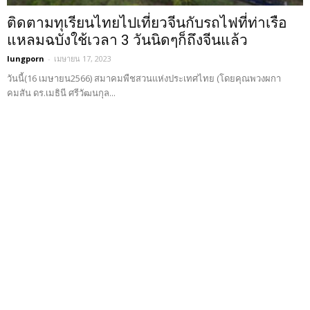
ติดตามทุเรียนไทยไปเที่ยวจีนกับรถไฟที่ท่าเรือ
แหลมฉบังใช้เวลา 3 วันนิดๆก็ถึงจีนแล้ว
lungporn
-
เมษายน 17, 2023
วันนี้(16 เมษายน2566) สมาคมพืชสวนแห่งประเทศไทย (โดยคุณพวงผกา
คมสัน ดร.เมธินี ศรีวัฒนกุล...