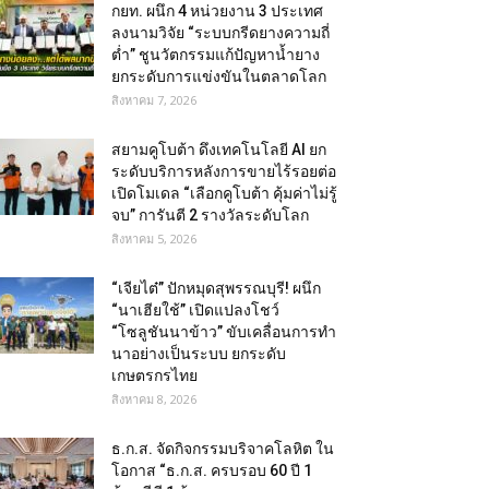
กยท. ผนึก 4 หน่วยงาน 3 ประเทศ
ลงนามวิจัย “ระบบกรีดยางความถี่
ต่ำ” ชูนวัตกรรมแก้ปัญหาน้ำยาง
ยกระดับการแข่งขันในตลาดโลก
สิงหาคม 7, 2026
สยามคูโบต้า ดึงเทคโนโลยี AI ยก
ระดับบริการหลังการขายไร้รอยต่อ
เปิดโมเดล “เลือกคูโบต้า คุ้มค่าไม่รู้
จบ” การันตี 2 รางวัลระดับโลก
สิงหาคม 5, 2026
“เจียไต๋” ปักหมุดสุพรรณบุรี! ผนึก
“นาเฮียใช้” เปิดแปลงโชว์
“โซลูชันนาข้าว” ขับเคลื่อนการทำ
นาอย่างเป็นระบบ ยกระดับ
เกษตรกรไทย
สิงหาคม 8, 2026
ธ.ก.ส. จัดกิจกรรมบริจาคโลหิต ใน
โอกาส “ธ.ก.ส. ครบรอบ 60 ปี 1