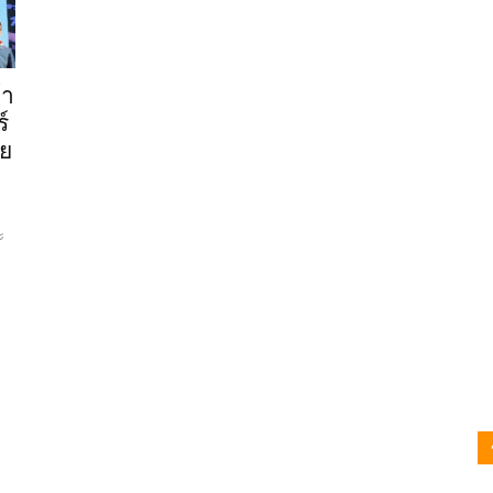
้า
์
ทย
ะ