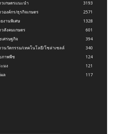
่าวเกษตรแนะนำ
3193
าวองค์กร/ธุรกิจเกษตร
2571
ายงานพิเศษ
1328
่าวสังคมเกษตร
601
ชเศรษฐกิจ
394
าวนวัตกรรม/เทคโนโลยี/โซล่าเซลล์
340
ุขภาพพืช
124
ระมง
121
้ผล
117