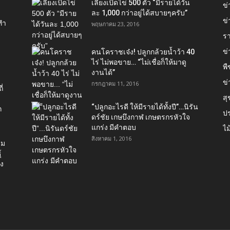
เลี้ยงเป็ดไข่ 500 ตัว “มีรายได้วัน
ข
ละ 1,000 กว่าอยู่ได้สบายๆครับ”
ข่
ทำ
พฤษภาคม 23, 2016
ร
ข
คนโคราชเจ๋ง! ปลูกกล้วยน้ำว้า 40
ไร่ ไม่พอขาย… “ไม่เชื่อก็ให้มาดู
พื
งานได้”‬
ข่
กรกฎาคม 11, 2016
่
ส
“ปลูกอะไรดี ให้มีรายได้ทั้งปี”…นิรัน
ก
ป
ดร์ชัย เกษบึงกาฬ เกษตรกรหัวใจ
แกร่ง มีคำตอบ
ไม
สิงหาคม 1, 2016
่ม
์
อง