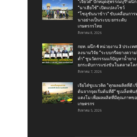
“เจียไต๋” ปักหมุดสุพรรณบุรี! ผนึก
“นาเฮียใช้” เปิดแปลงโชว์
“โซลูชันนาข้าว” ขับเคลื่อนการ
นาอย่างเป็นระบบ ยกระดับ
เกษตรกรไทย
สิงหาคม 8, 2026
กยท. ผนึก 4 หน่วยงาน 3 ประเทศ
ลงนามวิจัย “ระบบกรีดยางความถี
ต่ำ” ชูนวัตกรรมแก้ปัญหาน้ำยาง
ยกระดับการแข่งขันในตลาดโล
สิงหาคม 7, 2026
เจียไต๋ชูแนวคิด “ทุกผลผลิตที่ดี เริ
ต้นจากจุดเริ่มต้นที่ดี” ชูเมล็ดพันธุ
แตงโม เพื่อผลผลิตที่มีคุณภาพข
เกษตรกร
สิงหาคม 5, 2026