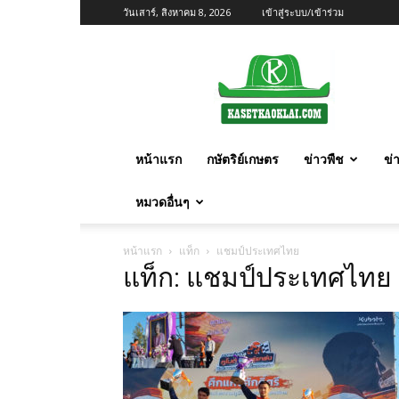
วันเสาร์, สิงหาคม 8, 2026
เข้าสู่ระบบ/เข้าร่วม
เกษตร
ก้าว
ไกล
หน้าแรก
กษัตริย์เกษตร
ข่าวพืช
ข่
หมวดอื่นๆ
หน้าแรก
แท็ก
แชมป์ประเทศไทย
แท็ก: แชมป์ประเทศไทย