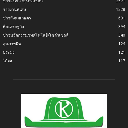
ข่าวองค์กร/ธุรกิจเกษตร
2571
รายงานพิเศษ
1328
ข่าวสังคมเกษตร
601
พืชเศรษฐกิจ
394
ข่าวนวัตกรรม/เทคโนโลยี/โซล่าเซลล์
340
สุขภาพพืช
124
ประมง
121
ไม้ผล
117