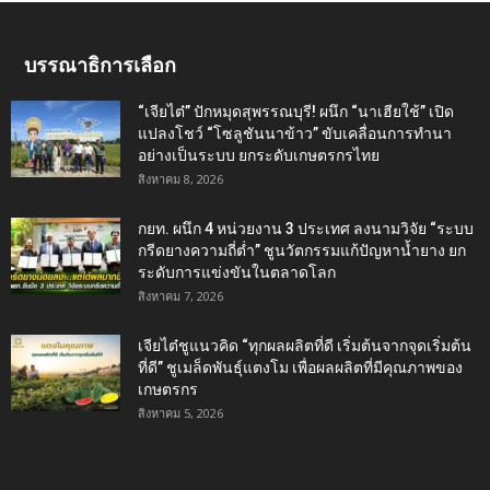
บรรณาธิการเลือก
“เจียไต๋” ปักหมุดสุพรรณบุรี! ผนึก “นาเฮียใช้” เปิด
แปลงโชว์ “โซลูชันนาข้าว” ขับเคลื่อนการทำนา
อย่างเป็นระบบ ยกระดับเกษตรกรไทย
สิงหาคม 8, 2026
กยท. ผนึก 4 หน่วยงาน 3 ประเทศ ลงนามวิจัย “ระบบ
กรีดยางความถี่ต่ำ” ชูนวัตกรรมแก้ปัญหาน้ำยาง ยก
ระดับการแข่งขันในตลาดโลก
สิงหาคม 7, 2026
เจียไต๋ชูแนวคิด “ทุกผลผลิตที่ดี เริ่มต้นจากจุดเริ่มต้น
ที่ดี” ชูเมล็ดพันธุ์แตงโม เพื่อผลผลิตที่มีคุณภาพของ
เกษตรกร
สิงหาคม 5, 2026