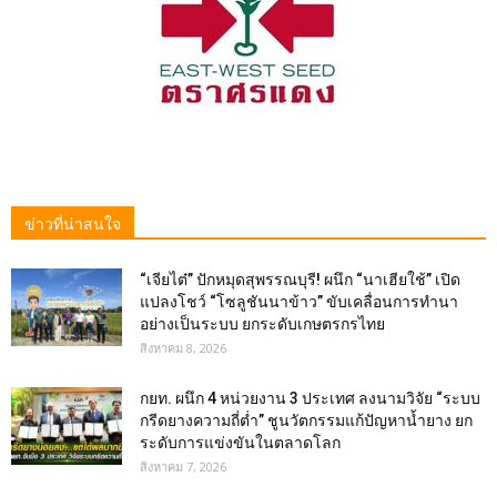
ข่าวที่น่าสนใจ
“เจียไต๋” ปักหมุดสุพรรณบุรี! ผนึก “นาเฮียใช้” เปิด
แปลงโชว์ “โซลูชันนาข้าว” ขับเคลื่อนการทำนา
อย่างเป็นระบบ ยกระดับเกษตรกรไทย
สิงหาคม 8, 2026
กยท. ผนึก 4 หน่วยงาน 3 ประเทศ ลงนามวิจัย “ระบบ
กรีดยางความถี่ต่ำ” ชูนวัตกรรมแก้ปัญหาน้ำยาง ยก
ระดับการแข่งขันในตลาดโลก
สิงหาคม 7, 2026