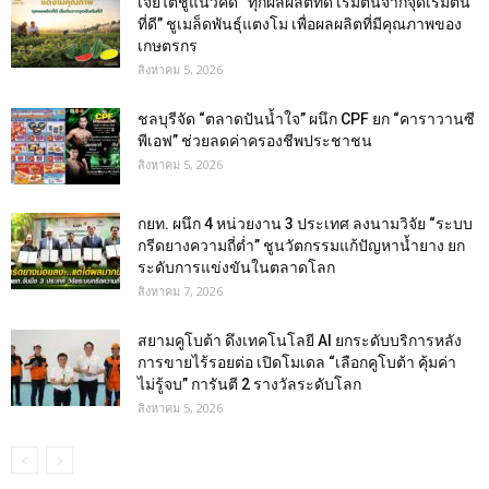
เจียไต๋ชูแนวคิด “ทุกผลผลิตที่ดี เริ่มต้นจากจุดเริ่มต้น
ที่ดี” ชูเมล็ดพันธุ์แตงโม เพื่อผลผลิตที่มีคุณภาพของ
เกษตรกร
สิงหาคม 5, 2026
ชลบุรีจัด “ตลาดปันน้ำใจ” ผนึก CPF ยก “คาราวานซี
พีเอฟ” ช่วยลดค่าครองชีพประชาชน
สิงหาคม 5, 2026
กยท. ผนึก 4 หน่วยงาน 3 ประเทศ ลงนามวิจัย “ระบบ
กรีดยางความถี่ต่ำ” ชูนวัตกรรมแก้ปัญหาน้ำยาง ยก
ระดับการแข่งขันในตลาดโลก
สิงหาคม 7, 2026
สยามคูโบต้า ดึงเทคโนโลยี AI ยกระดับบริการหลัง
การขายไร้รอยต่อ เปิดโมเดล “เลือกคูโบต้า คุ้มค่า
ไม่รู้จบ” การันตี 2 รางวัลระดับโลก
สิงหาคม 5, 2026