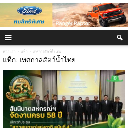
หน้าแรก
แท็ก
เทศกาลสัตว์น้ำไทย
แท็ก: เทศกาลสัตว์น้ำไทย