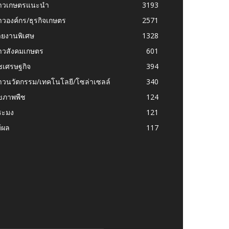
่าวเกษตรแนะนำ
3193
าวองค์กร/ธุรกิจเกษตร
2571
ายงานพิเศษ
1328
่าวสังคมเกษตร
601
ชเศรษฐกิจ
394
าวนวัตกรรม/เทคโนโลยี/โซล่าเซลล์
340
ุขภาพพืช
124
ระมง
121
้ผล
117