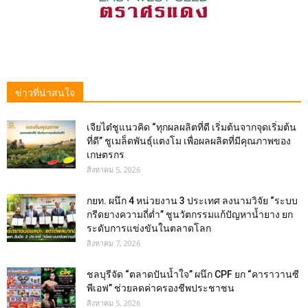
ข่าวที่น่าสนใจ
เจียไต๋ชูแนวคิด “ทุกผลผลิตที่ดี เริ่มต้นจากจุดเริ่มต้น
ที่ดี” ชูเมล็ดพันธุ์แตงโม เพื่อผลผลิตที่มีคุณภาพของ
เกษตรกร
สิงหาคม 5, 2026
กยท. ผนึก 4 หน่วยงาน 3 ประเทศ ลงนามวิจัย “ระบบ
กรีดยางความถี่ต่ำ” ชูนวัตกรรมแก้ปัญหาน้ำยาง ยก
ระดับการแข่งขันในตลาดโลก
สิงหาคม 7, 2026
ชลบุรีจัด “ตลาดปันน้ำใจ” ผนึก CPF ยก “คาราวานซี
พีเอฟ” ช่วยลดค่าครองชีพประชาชน
สิงหาคม 5, 2026