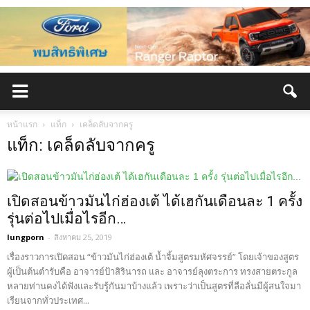
หน้าแรก
แท็ก
เคล็ดลับจากครู
แท็ก: เคล็ดลับจากครู
เปิดสอนข้าวมันไก่ฮ่องเต้ ได้เฮกันเดือนละ 1 ครั้ง
รุ่นต่อไปเมื่อไรอีก…
lungporn
-
สิงหาคม 25, 2019
เรื่องราวการเปิดสอน “ข้าวมันไก่ฮ่องเต้ น้ำจิ้มสูตรมหัศจรรย์” โดยเจ้าของสูตร
ผู้เป็นต้นตำรับคือ อาจารย์ป้าสิรินารถ และ อาจารย์ลุงตระการ ทรงสายตระกูล
หลายท่านคงได้ฟังและรับรู้กันมาบ้างแล้ว เพราะว่าเป็นสูตรที่ลือลั่นมีผู้สนใจมา
เรียนจากทั่วประเทศ...