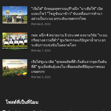
“เจียไต๋” ปักหมุดสุพรรณบุรี! ผนึก “นาเฮียใช้” เปิด
แปลงโชว์ “โซลูชันนาข้าว” ขับเคลื่อนการทำนา
อย่างเป็นระบบ ยกระดับเกษตรกรไทย
สิงหาคม 8, 2026
กยท. ผนึก 4 หน่วยงาน 3 ประเทศ ลงนามวิจัย “ระบบ
กรีดยางความถี่ต่ำ” ชูนวัตกรรมแก้ปัญหาน้ำยาง ยก
ระดับการแข่งขันในตลาดโลก
สิงหาคม 7, 2026
เจียไต๋ชูแนวคิด “ทุกผลผลิตที่ดี เริ่มต้นจากจุดเริ่มต้น
ที่ดี” ชูเมล็ดพันธุ์แตงโม เพื่อผลผลิตที่มีคุณภาพของ
เกษตรกร
สิงหาคม 5, 2026
โพสต์ที่เป็นที่นิยม