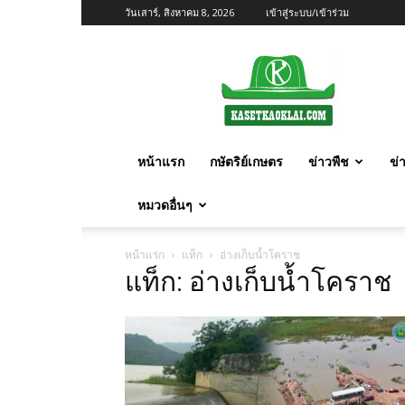
วันเสาร์, สิงหาคม 8, 2026
เข้าสู่ระบบ/เข้าร่วม
เกษตร
ก้าว
ไกล
หน้าแรก
กษัตริย์เกษตร
ข่าวพืช
ข่
หมวดอื่นๆ
หน้าแรก
แท็ก
อ่างเก็บน้ำโคราช
แท็ก: อ่างเก็บน้ำโคราช