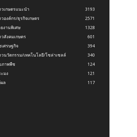
่าวเกษตรแนะนำ
3193
าวองค์กร/ธุรกิจเกษตร
2571
ายงานพิเศษ
1328
่าวสังคมเกษตร
601
ชเศรษฐกิจ
394
าวนวัตกรรม/เทคโนโลยี/โซล่าเซลล์
340
ุขภาพพืช
124
ระมง
121
้ผล
117