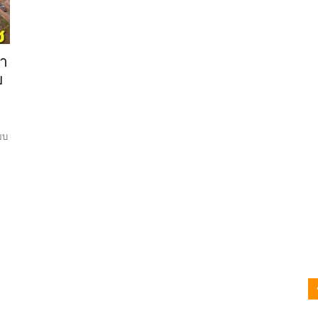
้ำ
ย
ยบ