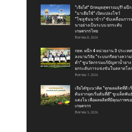
“เจียไต๋” ปักหมุดสุพรรณบุรี! ผนึก
“นาเฮียใช้” เปิดแปลงโชว์
“โซลูชันนาข้าว” ขับเคลื่อนการ
นาอย่างเป็นระบบ ยกระดับ
เกษตรกรไทย
สิงหาคม 8, 2026
กยท. ผนึก 4 หน่วยงาน 3 ประเทศ
ลงนามวิจัย “ระบบกรีดยางความถี
ต่ำ” ชูนวัตกรรมแก้ปัญหาน้ำยาง
ยกระดับการแข่งขันในตลาดโล
สิงหาคม 7, 2026
เจียไต๋ชูแนวคิด “ทุกผลผลิตที่ดี เริ
ต้นจากจุดเริ่มต้นที่ดี” ชูเมล็ดพันธุ
แตงโม เพื่อผลผลิตที่มีคุณภาพข
เกษตรกร
สิงหาคม 5, 2026