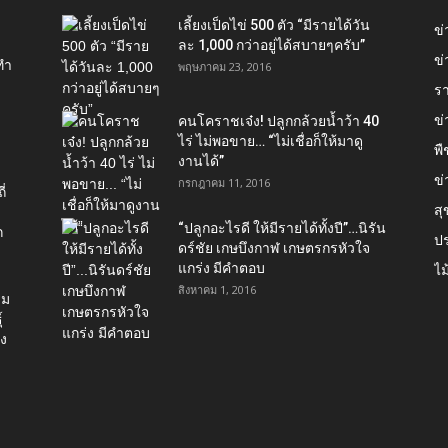
เลี้ยงเป็ดไข่ 500 ตัว “มีรายได้วัน
ข
ละ 1,000 กว่าอยู่ได้สบายๆครับ”
ข่
ทำ
พฤษภาคม 23, 2016
ร
ข
คนโคราชเจ๋ง! ปลูกกล้วยน้ำว้า 40
ไร่ ไม่พอขาย… “ไม่เชื่อก็ให้มาดู
พื
งานได้”‬
ข่
กรกฎาคม 11, 2016
่
ส
“ปลูกอะไรดี ให้มีรายได้ทั้งปี”…นิรัน
ก
ป
ดร์ชัย เกษบึงกาฬ เกษตรกรหัวใจ
แกร่ง มีคำตอบ
ไม
สิงหาคม 1, 2016
่ม
์
อง