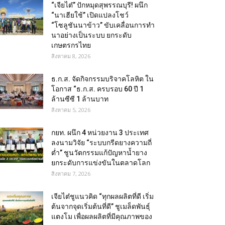
“เจียไต๋” ปักหมุดสุพรรณบุรี! ผนึก
“นาเฮียใช้” เปิดแปลงโชว์
“โซลูชันนาข้าว” ขับเคลื่อนการทำ
นาอย่างเป็นระบบ ยกระดับ
เกษตรกรไทย
สิงหาคม 8, 2026
ธ.ก.ส. จัดกิจกรรมบริจาคโลหิต ใน
โอกาส “ธ.ก.ส. ครบรอบ 60 ปี 1
ล้านซีซี 1 ล้านบาท
สิงหาคม 5, 2026
กยท. ผนึก 4 หน่วยงาน 3 ประเทศ
ลงนามวิจัย “ระบบกรีดยางความถี่
ต่ำ” ชูนวัตกรรมแก้ปัญหาน้ำยาง
ยกระดับการแข่งขันในตลาดโลก
สิงหาคม 7, 2026
เจียไต๋ชูแนวคิด “ทุกผลผลิตที่ดี เริ่ม
ต้นจากจุดเริ่มต้นที่ดี” ชูเมล็ดพันธุ์
แตงโม เพื่อผลผลิตที่มีคุณภาพของ