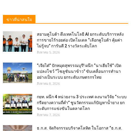
ข่าวที่น่าสนใจ
สยามคูโบต้า ดึงเทคโนโลยี AI ยกระดับบริการหลัง
การขายไร้รอยต่อ เปิดโมเดล “เลือกคูโบต้า คุ้มค่า
ไม่รู้จบ” การันตี 2 รางวัลระดับโลก
สิงหาคม 5, 2026
“เจียไต๋” ปักหมุดสุพรรณบุรี! ผนึก “นาเฮียใช้” เปิด
แปลงโชว์ “โซลูชันนาข้าว” ขับเคลื่อนการทำนา
อย่างเป็นระบบ ยกระดับเกษตรกรไทย
สิงหาคม 8, 2026
กยท. ผนึก 4 หน่วยงาน 3 ประเทศ ลงนามวิจัย “ระบบ
กรีดยางความถี่ต่ำ” ชูนวัตกรรมแก้ปัญหาน้ำยาง ยก
ระดับการแข่งขันในตลาดโลก
สิงหาคม 7, 2026
ธ.ก.ส. จัดกิจกรรมบริจาคโลหิต ในโอกาส “ธ.ก.ส.