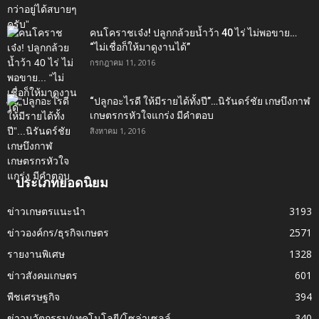
คนโคราชเจ๋ง! ปลูกกล้วยน้ำว้า 40 ไร่ ไม่พอขาย…
“ไม่เชื่อก็ให้มาดูงานได้”‬
กรกฎาคม 11, 2016
“ปลูกอะไรดี ให้มีรายได้ทั้งปี”…นิรันดร์ชัย เกษบึงกาฬ
เกษตรกรหัวใจแกร่ง มีคำตอบ
สิงหาคม 1, 2016
ประเภทยอดนิยม
ข่าวเกษตรแนะนำ
3193
ข่าวองค์กร/ธุรกิจเกษตร
2571
รายงานพิเศษ
1328
ข่าวสังคมเกษตร
601
พืชเศรษฐกิจ
394
ข่าวนวัตกรรม/เทคโนโลยี/โซล่าเซลล์
340