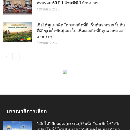
ครบรอบ 60 ปี 1 ล้านซีซี 1 ล้านบาท
สิงหาคม 5, 2026
เจียไต๋ชูแนวคิด “ทุกผลผลิตที่ดี เริ่มต้นจากจุดเริ่มต้น
ที่ดี” ชูเมล็ดพันธุ์แตงโม เพื่อผลผลิตที่มีคุณภาพของ
เกษตรกร
สิงหาคม 5, 2026
บรรณาธิการเลือก
“เจียไต๋” ปักหมุดสุพรรณบุรี! ผนึก “นาเฮียใช้” เปิด
แปลงโชว์ “โซลูชันนาข้าว” ขับเคลื่อนการทำนา