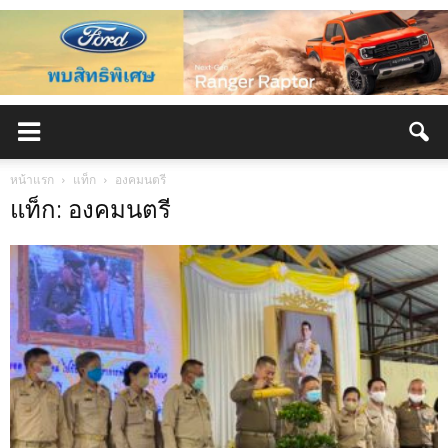
หน้าแรก
แท็ก
องคมนตรี
แท็ก: องคมนตรี