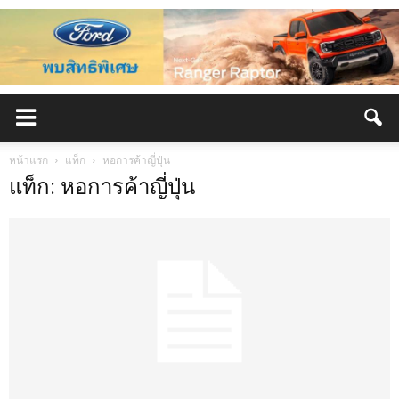
หน้าแรก
แท็ก
หอการค้าญี่ปุ่น
แท็ก: หอการค้าญี่ปุ่น