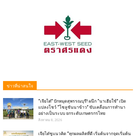
ข่าวที่น่าสนใจ
“เจียไต๋” ปักหมุดสุพรรณบุรี! ผนึก “นาเฮียใช้” เปิด
แปลงโชว์ “โซลูชันนาข้าว” ขับเคลื่อนการทำนา
อย่างเป็นระบบ ยกระดับเกษตรกรไทย
สิงหาคม 8, 2026
เจียไต๋ชูแนวคิด “ทุกผลผลิตที่ดี เริ่มต้นจากจุดเริ่มต้น