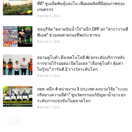
ที่ดี” ชูเมล็ดพันธุ์แตงโม เพื่อผลผลิตที่มีคุณภาพของ
เกษตรกร
สิงหาคม 5, 2026
ชลบุรีจัด “ตลาดปันน้ำใจ” ผนึก CPF ยก “คาราวานซี
พีเอฟ” ช่วยลดค่าครองชีพประชาชน
สิงหาคม 5, 2026
สยามคูโบต้า ดึงเทคโนโลยี AI ยกระดับบริการหลัง
การขายไร้รอยต่อ เปิดโมเดล “เลือกคูโบต้า คุ้มค่า
ไม่รู้จบ” การันตี 2 รางวัลระดับโลก
สิงหาคม 5, 2026
กยท. ผนึก 4 หน่วยงาน 3 ประเทศ ลงนามวิจัย “ระบบ
กรีดยางความถี่ต่ำ” ชูนวัตกรรมแก้ปัญหาน้ำยาง ยก
ระดับการแข่งขันในตลาดโลก
สิงหาคม 7, 2026