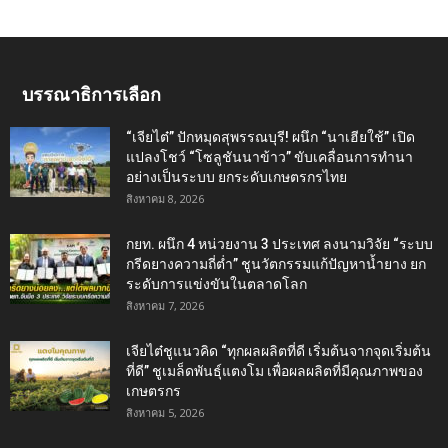
บรรณาธิการเลือก
“เจียไต๋” ปักหมุดสุพรรณบุรี! ผนึก “นาเฮียใช้” เปิด
แปลงโชว์ “โซลูชันนาข้าว” ขับเคลื่อนการทำนา
อย่างเป็นระบบ ยกระดับเกษตรกรไทย
สิงหาคม 8, 2026
กยท. ผนึก 4 หน่วยงาน 3 ประเทศ ลงนามวิจัย “ระบบ
กรีดยางความถี่ต่ำ” ชูนวัตกรรมแก้ปัญหาน้ำยาง ยก
ระดับการแข่งขันในตลาดโลก
สิงหาคม 7, 2026
เจียไต๋ชูแนวคิด “ทุกผลผลิตที่ดี เริ่มต้นจากจุดเริ่มต้น
ที่ดี” ชูเมล็ดพันธุ์แตงโม เพื่อผลผลิตที่มีคุณภาพของ
เกษตรกร
สิงหาคม 5, 2026