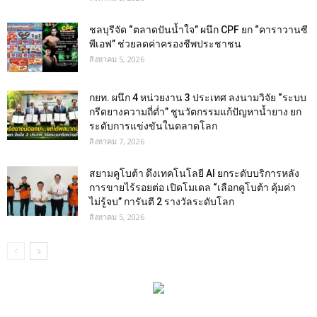
ชลบุรีจัด “ตลาดปันน้ำใจ” ผนึก CPF ยก “คาราวานซี
พีเอฟ” ช่วยลดค่าครองชีพประชาชน
สิงหาคม 5, 2026
กยท. ผนึก 4 หน่วยงาน 3 ประเทศ ลงนามวิจัย “ระบบ
กรีดยางความถี่ต่ำ” ชูนวัตกรรมแก้ปัญหาน้ำยาง ยก
ระดับการแข่งขันในตลาดโลก
สิงหาคม 7, 2026
สยามคูโบต้า ดึงเทคโนโลยี AI ยกระดับบริการหลัง
การขายไร้รอยต่อ เปิดโมเดล “เลือกคูโบต้า คุ้มค่า
ไม่รู้จบ” การันตี 2 รางวัลระดับโลก
สิงหาคม 5, 2026