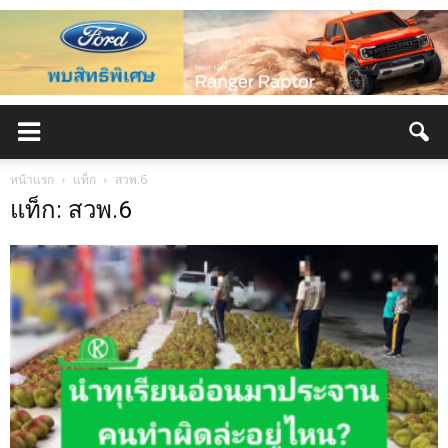
หน้าแรก
แท็ก
สวพ.6
แท็ก: สวพ.6