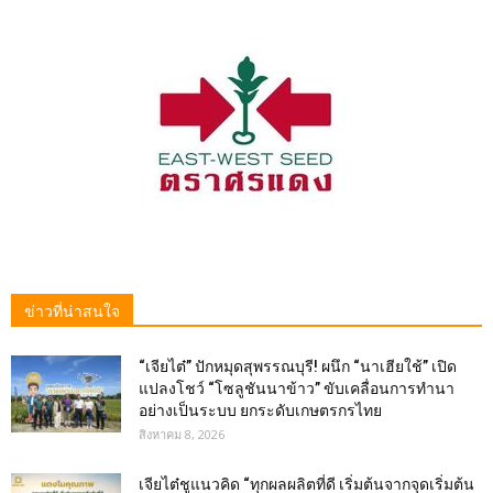
ข่าวที่น่าสนใจ
“เจียไต๋” ปักหมุดสุพรรณบุรี! ผนึก “นาเฮียใช้” เปิด
แปลงโชว์ “โซลูชันนาข้าว” ขับเคลื่อนการทำนา
อย่างเป็นระบบ ยกระดับเกษตรกรไทย
สิงหาคม 8, 2026
เจียไต๋ชูแนวคิด “ทุกผลผลิตที่ดี เริ่มต้นจากจุดเริ่มต้น