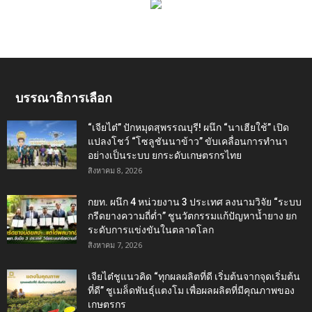
บรรณาธิการเลือก
“เจียไต๋” ปักหมุดสุพรรณบุรี! ผนึก “นาเฮียใช้” เปิด
แปลงโชว์ “โซลูชันนาข้าว” ขับเคลื่อนการทำนา
อย่างเป็นระบบ ยกระดับเกษตรกรไทย
สิงหาคม 8, 2026
กยท. ผนึก 4 หน่วยงาน 3 ประเทศ ลงนามวิจัย “ระบบ
กรีดยางความถี่ต่ำ” ชูนวัตกรรมแก้ปัญหาน้ำยาง ยก
ระดับการแข่งขันในตลาดโลก
สิงหาคม 7, 2026
เจียไต๋ชูแนวคิด “ทุกผลผลิตที่ดี เริ่มต้นจากจุดเริ่มต้น
ที่ดี” ชูเมล็ดพันธุ์แตงโม เพื่อผลผลิตที่มีคุณภาพของ
เกษตรกร