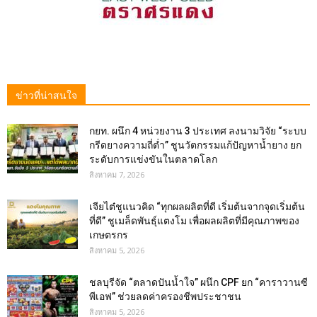
ข่าวที่น่าสนใจ
กยท. ผนึก 4 หน่วยงาน 3 ประเทศ ลงนามวิจัย “ระบบ
กรีดยางความถี่ต่ำ” ชูนวัตกรรมแก้ปัญหาน้ำยาง ยก
ระดับการแข่งขันในตลาดโลก
สิงหาคม 7, 2026
เจียไต๋ชูแนวคิด “ทุกผลผลิตที่ดี เริ่มต้นจากจุดเริ่มต้น
ที่ดี” ชูเมล็ดพันธุ์แตงโม เพื่อผลผลิตที่มีคุณภาพของ
เกษตรกร
สิงหาคม 5, 2026
ชลบุรีจัด “ตลาดปันน้ำใจ” ผนึก CPF ยก “คาราวานซี
พีเอฟ” ช่วยลดค่าครองชีพประชาชน
สิงหาคม 5, 2026