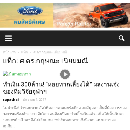
หน้าแรก
แท็ก
ศ.ดร.กฤษณะ เนียมมณี
แท็ก: ศ.ดร.กฤษณะ เนียมมณี
ทำเงิน 300ล้าน! “หอยทากเลี้ยงได้” ผลงานเจ๋ง
ของทีมวิจัยจุฬาฯ
supachai
-
ธันวาคม 1, 2017
ไม่น่าเชื่อ! ว่าหอยทาก สัตว์ที่หลายคนเคยรังเกียจ จะมีมูลค่าเป็นที่ต้องการของ
วงการเครื่องสำอางระดับโลก จนต้องเปิดฟาร์มเลี้ยงกันแล้ว...เพื่อให้เห็นกับตา
"เกษตรก้าวไกล" จึงไปเยี่ยมชม “ฟาร์มหอยทากเชิงนิเวศ” แห่งแรกของ
เอเชีย...