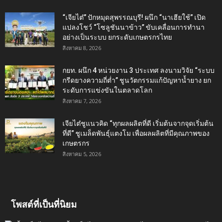
“เจียไต๋” ปักหมุดสุพรรณบุรี! ผนึก “นาเฮียใช้” เปิด
แปลงโชว์ “โซลูชันนาข้าว” ขับเคลื่อนการทำนา
อย่างเป็นระบบ ยกระดับเกษตรกรไทย
สิงหาคม 8, 2026
กยท. ผนึก 4 หน่วยงาน 3 ประเทศ ลงนามวิจัย “ระบบ
กรีดยางความถี่ต่ำ” ชูนวัตกรรมแก้ปัญหาน้ำยาง ยก
ระดับการแข่งขันในตลาดโลก
สิงหาคม 7, 2026
เจียไต๋ชูแนวคิด “ทุกผลผลิตที่ดี เริ่มต้นจากจุดเริ่มต้น
ที่ดี” ชูเมล็ดพันธุ์แตงโม เพื่อผลผลิตที่มีคุณภาพของ
เกษตรกร
สิงหาคม 5, 2026
โพสต์ที่เป็นที่นิยม