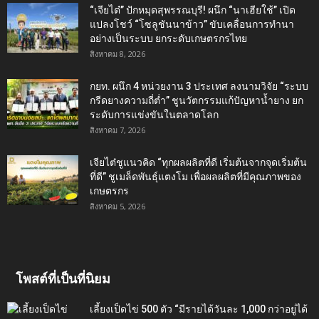
“เจียไต๋” ปักหมุดสุพรรณบุรี! ผนึก “นาเฮียใช้” เปิด
แปลงโชว์ “โซลูชันนาข้าว” ขับเคลื่อนการทำนา
อย่างเป็นระบบ ยกระดับเกษตรกรไทย
สิงหาคม 8, 2026
กยท. ผนึก 4 หน่วยงาน 3 ประเทศ ลงนามวิจัย “ระบบ
กรีดยางความถี่ต่ำ” ชูนวัตกรรมแก้ปัญหาน้ำยาง ยก
ระดับการแข่งขันในตลาดโลก
สิงหาคม 7, 2026
เจียไต๋ชูแนวคิด “ทุกผลผลิตที่ดี เริ่มต้นจากจุดเริ่มต้น
ที่ดี” ชูเมล็ดพันธุ์แตงโม เพื่อผลผลิตที่มีคุณภาพของ
เกษตรกร
สิงหาคม 5, 2026
โพสต์ที่เป็นที่นิยม
เลี้ยงเป็ดไข่ 500 ตัว “มีรายได้วันละ 1,000 กว่าอยู่ได้