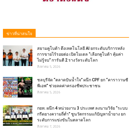
ข่าวที่น่าสนใจ
สยามคูโบต้า ดึงเทคโนโลยี AI ยกระดับบริการหลัง
การขายไร้รอยต่อ เปิดโมเดล “เลือกคูโบต้า คุ้มค่า
ไม่รู้จบ” การันตี 2 รางวัลระดับโลก
สิงหาคม 5, 2026
ชลบุรีจัด “ตลาดปันน้ำใจ” ผนึก CPF ยก “คาราวานซี
พีเอฟ” ช่วยลดค่าครองชีพประชาชน
สิงหาคม 5, 2026
กยท. ผนึก 4 หน่วยงาน 3 ประเทศ ลงนามวิจัย “ระบบ
กรีดยางความถี่ต่ำ” ชูนวัตกรรมแก้ปัญหาน้ำยาง ยก
ระดับการแข่งขันในตลาดโลก
สิงหาคม 7, 2026