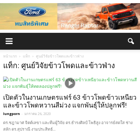
หน้าแรก
แท็ก
ศูนย์วิจัยข้าวโพดและข้าวฟ่าง
แท็ก: ศูนย์วิจัยข้าวโพดและข้าวฟ่าง
เปิดตัวในงานเกษตรแฟร์ 63 ข้าวโพดข้าวเหนียว
และข้าวโพดหวานสีม่วง แจกพันธุ์ให้ปลูกฟรี!
lungporn
-
มกราคม 26, 2020
ดร.ชฎามาศ จิตต์เลขา และทีมผู้วิจัย ดร.ธำรงศิลป์ โพธิสูง อาจารย์สดใส ช่าง
สลัก ดร.สุปราณี งามประสิทธ์...