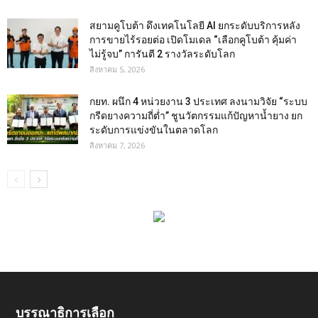
สยามคูโบต้า ดึงเทคโนโลยี AI ยกระดับบริการหลัง
การขายไร้รอยต่อ เปิดโมเดล “เลือกคูโบต้า คุ้มค่า
ไม่รู้จบ” การันตี 2 รางวัลระดับโลก
สิงหาคม 5, 2026
กยท. ผนึก 4 หน่วยงาน 3 ประเทศ ลงนามวิจัย “ระบบ
กรีดยางความถี่ต่ำ” ชูนวัตกรรมแก้ปัญหาน้ำยาง ยก
ระดับการแข่งขันในตลาดโลก
สิงหาคม 7, 2026
บรรณาธิการเลือก