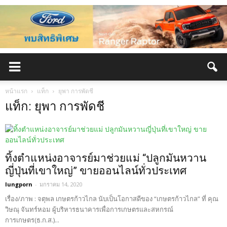
หน้าแรก
แท็ก
ยุพา การพัดชี
แท็ก: ยุพา การพัดชี
ทิ้งตำแหน่งอาจารย์มาช่วยแม่ “ปลูกมันหวาน
ญี่ปุ่นที่เขาใหญ่” ขายออนไลน์ทั่วประเทศ
lungporn
-
มกราคม 14, 2020
เรื่อง/ภาพ : จตุพล เกษตรก้าวไกล นับเป็นโอกาสดีของ “เกษตรก้าวไกล” ที่ คุณ
วิษณุ จันทร์หอม ผู้บริหารธนาคารเพื่อการเกษตรและสหกรณ์
การเกษตร(ธ.ก.ส.)...