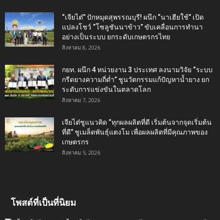
“เจียไต๋” ปักหมุดสุพรรณบุรี! ผนึก “นาเฮียใช้” เปิด
แปลงโชว์ “โซลูชันนาข้าว” ขับเคลื่อนการทำนา
อย่างเป็นระบบ ยกระดับเกษตรกรไทย
สิงหาคม 8, 2026
กยท. ผนึก 4 หน่วยงาน 3 ประเทศ ลงนามวิจัย “ระบบ
กรีดยางความถี่ต่ำ” ชูนวัตกรรมแก้ปัญหาน้ำยาง ยก
ระดับการแข่งขันในตลาดโลก
สิงหาคม 7, 2026
เจียไต๋ชูแนวคิด “ทุกผลผลิตที่ดี เริ่มต้นจากจุดเริ่มต้น
ที่ดี” ชูเมล็ดพันธุ์แตงโม เพื่อผลผลิตที่มีคุณภาพของ
เกษตรกร
สิงหาคม 5, 2026
โพสต์ที่เป็นที่นิยม