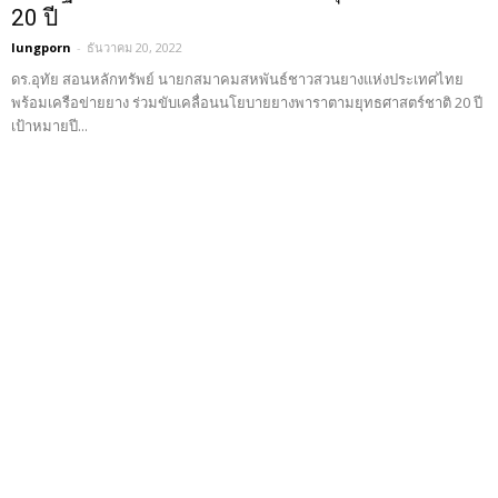
20 ปี
lungporn
-
ธันวาคม 20, 2022
ดร.อุทัย สอนหลักทรัพย์ นายกสมาคมสหพันธ์ชาวสวนยางแห่งประเทศไทย
พร้อมเครือข่ายยาง ร่วมขับเคลื่อนนโยบายยางพาราตามยุทธศาสตร์ชาติ 20 ปี
เป้าหมายปี...