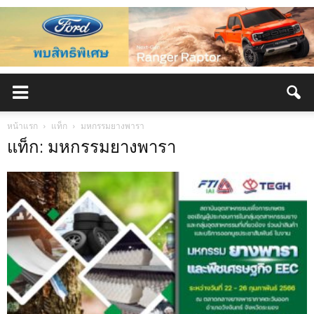
หน้าแรก
แท็ก
มหกรรมยางพารา
แท็ก: มหกรรมยางพารา