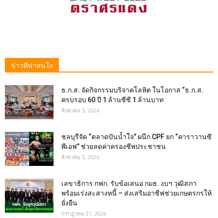
ข่าวที่น่าสนใจ
ธ.ก.ส. จัดกิจกรรมบริจาคโลหิต ในโอกาส “ธ.ก.ส.
ครบรอบ 60 ปี 1 ล้านซีซี 1 ล้านบาท
สิงหาคม 5, 2026
ชลบุรีจัด “ตลาดปันน้ำใจ” ผนึก CPF ยก “คาราวานซี
พีเอฟ” ช่วยลดค่าครองชีพประชาชน
สิงหาคม 5, 2026
เลขาธิการ กฟก. รับข้อเสนอ กมธ. งบฯ วุฒิสภา
พร้อมเร่งสะสางหนี้ – ส่งเสริมอาชีฟช่วยเกษตรกรให้
ยั่งยืน
กรกฎาคม 31, 2026