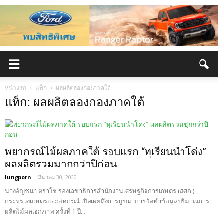
หน้าแรก
แท็ก
ผลผลิตลองกองภาคใต้
แท็ก: ผลผลิตลองกองภาคใต้
พยากรณ์ไม้ผลภาคใต้ รอบแรก “ทุเรียนนำโด่ง”
ผลผลิตรวมมากกว่าปีก่อน
lungporn
-
มีนาคม 30, 2020
นางอัญชนา ตราโช รองเลขาธิการสำนักงานเศรษฐกิจการเกษตร (สศก.)
กระทรวงเกษตรและสหกรณ์ เปิดเผยถึงการบูรณาการจัดทำข้อมูลปริมาณการ
ผลิตไม้ผลเอกภาพ ครั้งที่ 1 ปี...