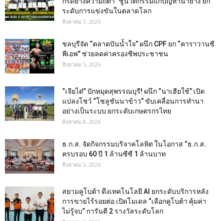
กรีดยางความถี่ต่ำ” ชูนวัตกรรมแก้ปัญหาน้ำยาง ยก
ระดับการแข่งขันในตลาดโลก
สิงหาคม 7, 2026
ชลบุรีจัด “ตลาดปันน้ำใจ” ผนึก CPF ยก “คาราวานซี
พีเอฟ” ช่วยลดค่าครองชีพประชาชน
สิงหาคม 5, 2026
“เจียไต๋” ปักหมุดสุพรรณบุรี! ผนึก “นาเฮียใช้” เปิด
แปลงโชว์ “โซลูชันนาข้าว” ขับเคลื่อนการทำนา
อย่างเป็นระบบ ยกระดับเกษตรกรไทย
สิงหาคม 8, 2026
ธ.ก.ส. จัดกิจกรรมบริจาคโลหิต ในโอกาส “ธ.ก.ส.
ครบรอบ 60 ปี 1 ล้านซีซี 1 ล้านบาท
สิงหาคม 5, 2026
สยามคูโบต้า ดึงเทคโนโลยี AI ยกระดับบริการหลัง
การขายไร้รอยต่อ เปิดโมเดล “เลือกคูโบต้า คุ้มค่า
ไม่รู้จบ” การันตี 2 รางวัลระดับโลก