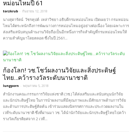
หม่อนไหมปี 61
torzkrub
-
กันยายน 12, 2018
นางสุดารัตน์ วัชรคุปต์ เหล่าวิชยา อธิบดีกรมหม่อนไหม เปิดเผยว่า กรมหม่อน
ไหมได้ตระหนักถึงการพัฒนาวงการหม่อนไหมอยู่อย่างต่อเนื่อง โดยเฉพาะการ
ส่งเสริมสนับสนุนด้านงานวิจัยถือเป็นอีกหนึ่งภารกิจสำคัญที่กรมหม่อนไหมให้
ความสำคัญมาโดยตลอด ซึ่งในปี 2561...
ก้องโลก! วช.โชว์ผลงานวิจัยและสิ่งประดิษฐ์
ไทย…คว้ารางวัลระดับนานาชาติ
lungporn
-
พฤษภาคม 5, 2018
สำนักงานคณะกรรมการวิจัยแห่งชาติ (วช.) ได้ส่งเสริมและสนับสนุนนักวิจัย
และนักประดิษฐ์ไทย ในการนำผลงานที่มีคุณภาพและมีศักยภาพด้านการวิจัย
และด้านการประดิษฐ์คิดค้น เข้าร่วมแสดงนิทรรศการและประกวดผลงานใน
เวทีระดับนานาชาติ ซึ่งที่ผ่านมา วช. ได้นำนักวิจัยและนักประดิษฐ์ไทยไปคว้า
รางวัลเกียรติยศจาก 2 เวที...