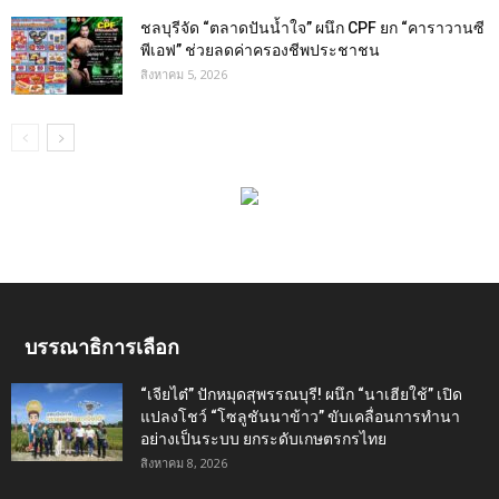
ชลบุรีจัด “ตลาดปันน้ำใจ” ผนึก CPF ยก “คาราวานซี
พีเอฟ” ช่วยลดค่าครองชีพประชาชน
สิงหาคม 5, 2026
บรรณาธิการเลือก
“เจียไต๋” ปักหมุดสุพรรณบุรี! ผนึก “นาเฮียใช้” เปิด
แปลงโชว์ “โซลูชันนาข้าว” ขับเคลื่อนการทำนา
อย่างเป็นระบบ ยกระดับเกษตรกรไทย
สิงหาคม 8, 2026