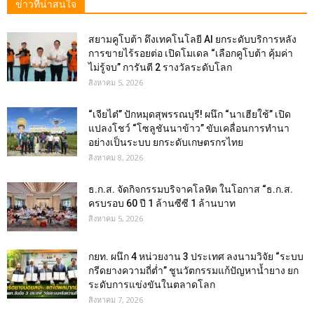
ข่าวที่น่าสนใจ
สยามคูโบต้า ดึงเทคโนโลยี AI ยกระดับบริการหลัง
การขายไร้รอยต่อ เปิดโมเดล “เลือกคูโบต้า คุ้มค่า
ไม่รู้จบ” การันตี 2 รางวัลระดับโลก
สิงหาคม 5, 2026
“เจียไต๋” ปักหมุดสุพรรณบุรี! ผนึก “นาเฮียใช้” เปิด
แปลงโชว์ “โซลูชันนาข้าว” ขับเคลื่อนการทำนา
อย่างเป็นระบบ ยกระดับเกษตรกรไทย
สิงหาคม 8, 2026
ธ.ก.ส. จัดกิจกรรมบริจาคโลหิต ในโอกาส “ธ.ก.ส.
ครบรอบ 60 ปี 1 ล้านซีซี 1 ล้านบาท
สิงหาคม 5, 2026
กยท. ผนึก 4 หน่วยงาน 3 ประเทศ ลงนามวิจัย “ระบบ
กรีดยางความถี่ต่ำ” ชูนวัตกรรมแก้ปัญหาน้ำยาง ยก
ระดับการแข่งขันในตลาดโลก
สิงหาคม 7, 2026