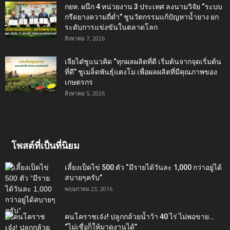
กยท. ผนึก 4 หน่วยงาน 3 ประเทศ ลงนามวิจัย “ระบบ
กรีดยางความถี่ต่ำ” ชูนวัตกรรมแก้ปัญหาน้ำยาง ยก
ระดับการแข่งขันในตลาดโลก
สิงหาคม 7, 2026
เจียไต๋ชูแนวคิด “ทุกผลผลิตที่ดี เริ่มต้นจากจุดเริ่มต้น
ที่ดี” ชูเมล็ดพันธุ์แตงโม เพื่อผลผลิตที่มีคุณภาพของ
เกษตรกร
สิงหาคม 5, 2026
โพสต์ที่เป็นที่นิยม
เลี้ยงเป็ดไข่ 500 ตัว “มีรายได้วันละ 1,000 กว่าอยู่ได้
สบายๆครับ”
พฤษภาคม 23, 2016
คนโคราชเจ๋ง! ปลูกกล้วยน้ำว้า 40 ไร่ ไม่พอขาย…
“ไม่เชื่อก็ให้มาดูงานได้”‬